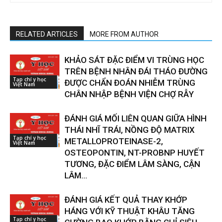
RELATED ARTICLES
MORE FROM AUTHOR
KHẢO SÁT ĐẶC ĐIỂM VI TRÙNG HỌC
TRÊN BỆNH NHÂN ĐÁI THÁO ĐƯỜNG
Tạp chí y học
ĐƯỢC CHẨN ĐOÁN NHIỄM TRÙNG
Việt Nam
CHÂN NHẬP BỆNH VIỆN CHỢ RẪY
ĐÁNH GIÁ MỐI LIÊN QUAN GIỮA HÌNH
THÁI NHĨ TRÁI, NỒNG ĐỘ MATRIX
Tạp chí y học
METALLOPROTEINASE-2,
Việt Nam
OSTEOPONTIN, NT-PROBNP HUYẾT
TƯƠNG, ĐẶC ĐIỂM LÂM SÀNG, CẬN
LÂM...
ĐÁNH GIÁ KẾT QUẢ THAY KHỚP
HÁNG VỚI KỸ THUẬT KHÂU TĂNG
Tạp chí y học