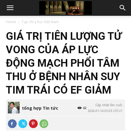
Home
Tạp chí y học Việt Nam
GIÁ TRỊ TIÊN LƯỢNG TỬ
VONG CỦA ÁP LỰC
ĐỘNG MẠCH PHỔI TÂM
THU Ở BỆNH NHÂN SUY
TIM TRÁI CÓ EF GIẢM
Cập nhật lần cuối
tổng hợp Tin tức
62
2026-01-14 03:03 UTC+7