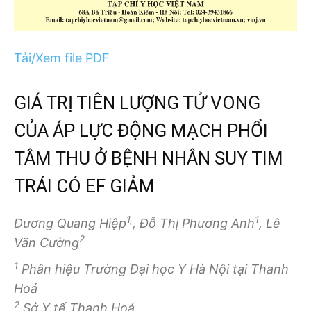
Tải/Xem file PDF
GIÁ TRỊ TIÊN LƯỢNG TỬ VONG
CỦA ÁP LỰC ĐỘNG MẠCH PHỔI
TÂM THU Ở BỆNH NHÂN SUY TIM
TRÁI CÓ EF GIẢM
1,
1
Dương Quang Hiệp
, Đỗ Thị Phương Anh
, Lê
2
Văn Cường
1
Phân hiệu Trường Đại học Y Hà Nội tại Thanh
Hoá
2
Sở Y tế Thanh Hoá