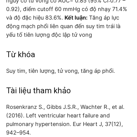
nguy cơ tử vong có AUC= 0.85 (95% CI:0.77 –
0.92), điểm cutoff 60 mmHg có độ nhạy 71.4%
và độ đặc hiệu 83.6%.
Kết luận:
Tăng áp lực
động mạch phổi liên quan đến suy tim trái là
yếu tố tiên lượng độc lập tử vong
Từ khóa
Suy tim, tiên lượng, tử vong, tăng áp phổi.
Tài liệu tham khảo
Rosenkranz S., Gibbs J.S.R., Wachter R., et al.
(2016). Left ventricular heart failure and
pulmonary hypertension. Eur Heart J, 37(12),
942–954.