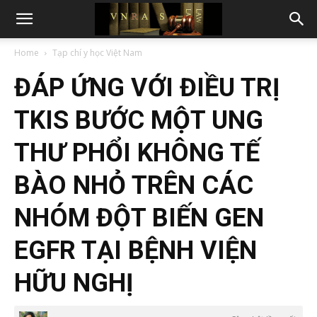
Home
Tạp chí y học Việt Nam
ĐÁP ỨNG VỚI ĐIỀU TRỊ
TKIS BƯỚC MỘT UNG
THƯ PHỔI KHÔNG TẾ
BÀO NHỎ TRÊN CÁC
NHÓM ĐỘT BIẾN GEN
EGFR TẠI BỆNH VIỆN
HỮU NGHỊ