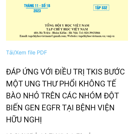
Tải/Xem file PDF
ĐÁP ỨNG VỚI ĐIỀU TRỊ TKIS BƯỚC
MỘT UNG THƯ PHỔI KHÔNG TẾ
BÀO NHỎ TRÊN CÁC NHÓM ĐỘT
BIẾN GEN EGFR TẠI BỆNH VIỆN
HỮU NGHỊ
1,
1