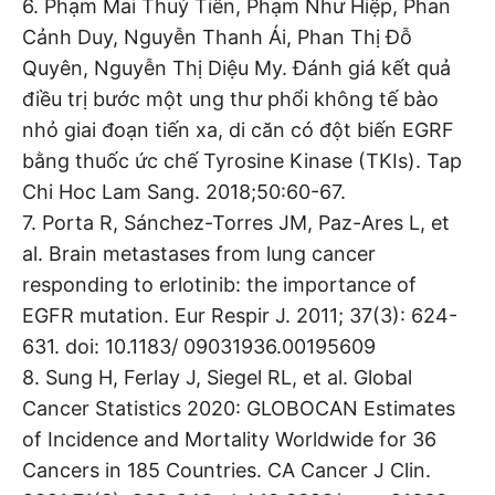
6. Phạm Mai Thuỷ Tiên, Phạm Như Hiệp, Phan
Cảnh Duy, Nguyễn Thanh Ái, Phan Thị Đỗ
Quyên, Nguyễn Thị Diệu My. Đánh giá kết quả
điều trị bước một ung thư phổi không tế bào
nhỏ giai đoạn tiến xa, di căn có đột biến EGRF
bằng thuốc ức chế Tyrosine Kinase (TKIs). Tap
Chi Hoc Lam Sang. 2018;50:60-67.
7. Porta R, Sánchez-Torres JM, Paz-Ares L, et
al. Brain metastases from lung cancer
responding to erlotinib: the importance of
EGFR mutation. Eur Respir J. 2011; 37(3): 624-
631. doi: 10.1183/ 09031936.00195609
8. Sung H, Ferlay J, Siegel RL, et al. Global
Cancer Statistics 2020: GLOBOCAN Estimates
of Incidence and Mortality Worldwide for 36
Cancers in 185 Countries. CA Cancer J Clin.