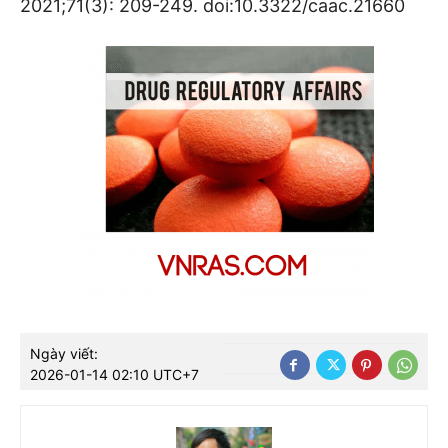
2021;71(3): 209-249. doi:10.3322/caac.21660
Ngày viết:
2026-01-14 02:10 UTC+7