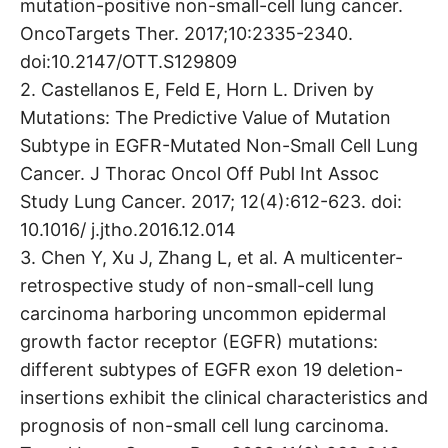
mutation-positive non-small-cell lung cancer.
OncoTargets Ther. 2017;10:2335-2340.
doi:10.2147/OTT.S129809
2. Castellanos E, Feld E, Horn L. Driven by
Mutations: The Predictive Value of Mutation
Subtype in EGFR-Mutated Non-Small Cell Lung
Cancer. J Thorac Oncol Off Publ Int Assoc
Study Lung Cancer. 2017; 12(4):612-623. doi:
10.1016/ j.jtho.2016.12.014
3. Chen Y, Xu J, Zhang L, et al. A multicenter-
retrospective study of non-small-cell lung
carcinoma harboring uncommon epidermal
growth factor receptor (EGFR) mutations:
different subtypes of EGFR exon 19 deletion-
insertions exhibit the clinical characteristics and
prognosis of non-small cell lung carcinoma.