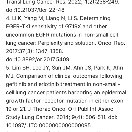
Transl Lung Cancer Res. 2022;11(2):238-249.
doi:10.21037/tlcr-22-48
4. Li K, Yang M, Liang N, Li S. Determining
EGFR-TKI sensitivity of G719X and other
uncommon EGFR mutations in non-small cell
lung cancer: Perplexity and solution. Oncol Rep.
2017;37(3): 1347-1358.
doi:10.3892/or.2017.5409
5. Lim SH, Lee JY, Sun JM, Ahn JS, Park K, Ahn
MJ. Comparison of clinical outcomes following
gefitinib and erlotinib treatment in non-small-
cell lung cancer patients harboring an epidermal
growth factor receptor mutation in either exon
19 or 21. J Thorac Oncol Off Publ Int Assoc
Study Lung Cancer. 2014; 9(4): 506-511. doi:
10.1097/ JTO.0000000000000095