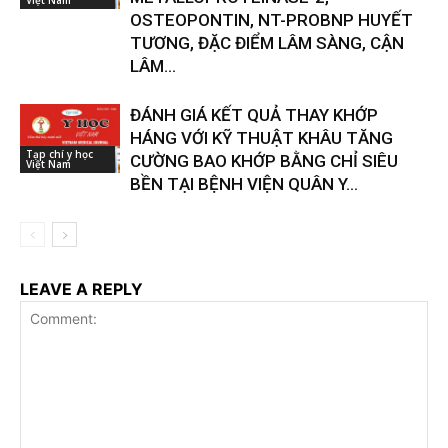
Việt Nam
OSTEOPONTIN, NT-PROBNP HUYẾT
TƯƠNG, ĐẶC ĐIỂM LÂM SÀNG, CẬN
LÂM...
ĐÁNH GIÁ KẾT QUẢ THAY KHỚP
HÁNG VỚI KỸ THUẬT KHÂU TĂNG
Tạp chí y học
CƯỜNG BAO KHỚP BẰNG CHỈ SIÊU
Việt Nam
BỀN TẠI BỆNH VIỆN QUÂN Y...
LEAVE A REPLY