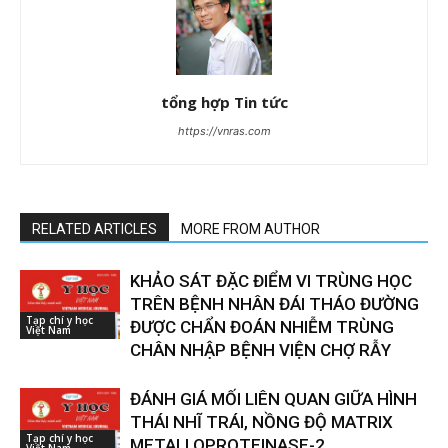
tổng hợp Tin tức
https://vnras.com
RELATED ARTICLES
MORE FROM AUTHOR
KHẢO SÁT ĐẶC ĐIỂM VI TRÙNG HỌC
TRÊN BỆNH NHÂN ĐÁI THÁO ĐƯỜNG
Tạp chí y học
ĐƯỢC CHẨN ĐOÁN NHIỄM TRÙNG
Việt Nam
CHÂN NHẬP BỆNH VIỆN CHỢ RẪY
ĐÁNH GIÁ MỐI LIÊN QUAN GIỮA HÌNH
THÁI NHĨ TRÁI, NỒNG ĐỘ MATRIX
Tạp chí y học
METALLOPROTEINASE-2,