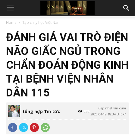
Home
Tạp chí y học Việt Nam
ĐÁNH GIÁ VAI TRÒ ĐIỆN
NÃO GIẤC NGỦ TRONG
CHẨN ĐOÁN ĐỘNG KINH
TẠI BỆNH VIỆN NHÂN
DÂN 115
Cập nhật lần cuối
tổng hợp Tin tức
335
2026-04-19 18:34 UTC+7