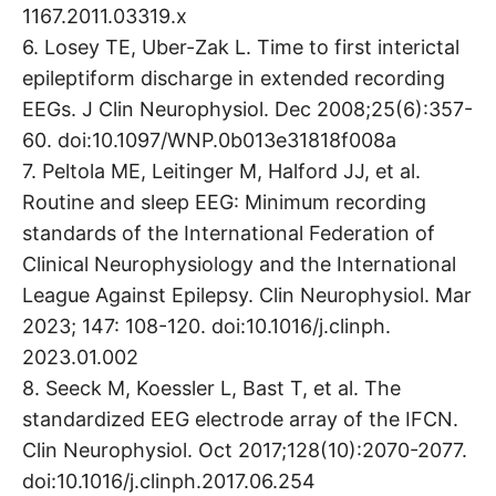
1167.2011.03319.x
6. Losey TE, Uber-Zak L. Time to first interictal
epileptiform discharge in extended recording
EEGs. J Clin Neurophysiol. Dec 2008;25(6):357-
60. doi:10.1097/WNP.0b013e31818f008a
7. Peltola ME, Leitinger M, Halford JJ, et al.
Routine and sleep EEG: Minimum recording
standards of the International Federation of
Clinical Neurophysiology and the International
League Against Epilepsy. Clin Neurophysiol. Mar
2023; 147: 108-120. doi:10.1016/j.clinph.
2023.01.002
8. Seeck M, Koessler L, Bast T, et al. The
standardized EEG electrode array of the IFCN.
Clin Neurophysiol. Oct 2017;128(10):2070-2077.
doi:10.1016/j.clinph.2017.06.254