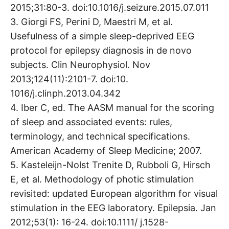
2015;31:80-3. doi:10.1016/j.seizure.2015.07.011
3. Giorgi FS, Perini D, Maestri M, et al.
Usefulness of a simple sleep-deprived EEG
protocol for epilepsy diagnosis in de novo
subjects. Clin Neurophysiol. Nov
2013;124(11):2101-7. doi:10.
1016/j.clinph.2013.04.342
4. Iber C, ed. The AASM manual for the scoring
of sleep and associated events: rules,
terminology, and technical specifications.
American Academy of Sleep Medicine; 2007.
5. Kasteleijn-Nolst Trenite D, Rubboli G, Hirsch
E, et al. Methodology of photic stimulation
revisited: updated European algorithm for visual
stimulation in the EEG laboratory. Epilepsia. Jan
2012;53(1): 16-24. doi:10.1111/ j.1528-