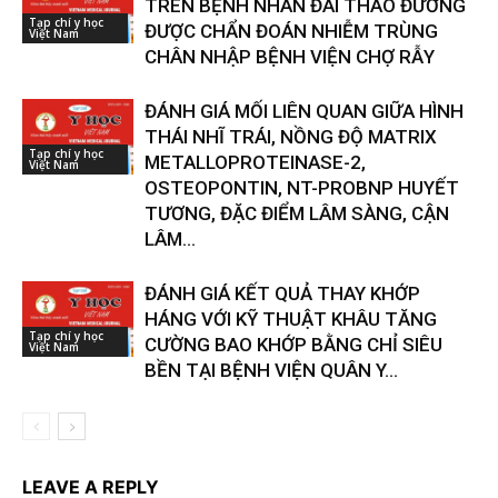
TRÊN BỆNH NHÂN ĐÁI THÁO ĐƯỜNG
Tạp chí y học
ĐƯỢC CHẨN ĐOÁN NHIỄM TRÙNG
Việt Nam
CHÂN NHẬP BỆNH VIỆN CHỢ RẪY
ĐÁNH GIÁ MỐI LIÊN QUAN GIỮA HÌNH
THÁI NHĨ TRÁI, NỒNG ĐỘ MATRIX
Tạp chí y học
METALLOPROTEINASE-2,
Việt Nam
OSTEOPONTIN, NT-PROBNP HUYẾT
TƯƠNG, ĐẶC ĐIỂM LÂM SÀNG, CẬN
LÂM...
ĐÁNH GIÁ KẾT QUẢ THAY KHỚP
HÁNG VỚI KỸ THUẬT KHÂU TĂNG
Tạp chí y học
CƯỜNG BAO KHỚP BẰNG CHỈ SIÊU
Việt Nam
BỀN TẠI BỆNH VIỆN QUÂN Y...
LEAVE A REPLY