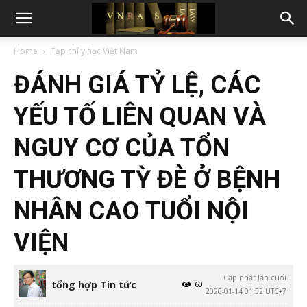
Home
Tạp chí y học Việt Nam
ĐÁNH GIÁ TỶ LỆ, CÁC
YẾU TỐ LIÊN QUAN VÀ
NGUY CƠ CỦA TỔN
THƯƠNG TỲ ĐÈ Ở BỆNH
NHÂN CAO TUỔI NỘI
VIỆN
Cập nhật lần cuối
tổng hợp Tin tức
60
2026-01-14 01:52 UTC+7