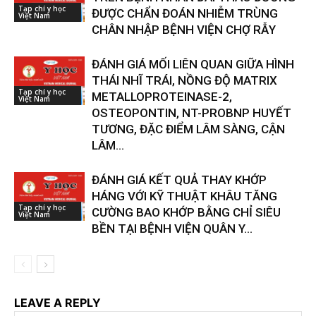
Tạp chí y học
ĐƯỢC CHẨN ĐOÁN NHIỄM TRÙNG
Việt Nam
CHÂN NHẬP BỆNH VIỆN CHỢ RẪY
ĐÁNH GIÁ MỐI LIÊN QUAN GIỮA HÌNH
THÁI NHĨ TRÁI, NỒNG ĐỘ MATRIX
Tạp chí y học
METALLOPROTEINASE-2,
Việt Nam
OSTEOPONTIN, NT-PROBNP HUYẾT
TƯƠNG, ĐẶC ĐIỂM LÂM SÀNG, CẬN
LÂM...
ĐÁNH GIÁ KẾT QUẢ THAY KHỚP
HÁNG VỚI KỸ THUẬT KHÂU TĂNG
Tạp chí y học
CƯỜNG BAO KHỚP BẰNG CHỈ SIÊU
Việt Nam
BỀN TẠI BỆNH VIỆN QUÂN Y...
LEAVE A REPLY