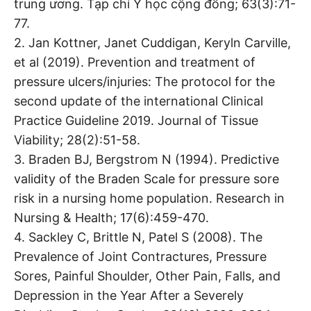
trung ương. Tạp chí Y học cộng đồng; 63(3):71-
77.
2. Jan Kottner, Janet Cuddigan, Keryln Carville,
et al (2019). Prevention and treatment of
pressure ulcers/injuries: The protocol for the
second update of the international Clinical
Practice Guideline 2019. Journal of Tissue
Viability; 28(2):51-58.
3. Braden BJ, Bergstrom N (1994). Predictive
validity of the Braden Scale for pressure sore
risk in a nursing home population. Research in
Nursing & Health; 17(6):459-470.
4. Sackley C, Brittle N, Patel S (2008). The
Prevalence of Joint Contractures, Pressure
Sores, Painful Shoulder, Other Pain, Falls, and
Depression in the Year After a Severely