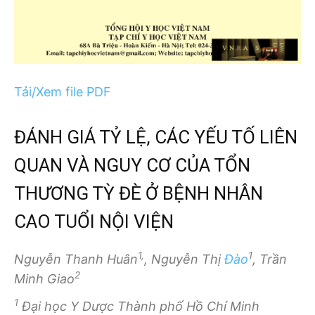
Tải/Xem file PDF
ĐÁNH GIÁ TỶ LỆ, CÁC YẾU TỐ LIÊN
QUAN VÀ NGUY CƠ CỦA TỔN
THƯƠNG TỲ ĐÈ Ở BỆNH NHÂN
CAO TUỔI NỘI VIỆN
1,
1
Nguyễn Thanh Huân
, Nguyễn Thị
Đào
, Trần
2
Minh Giao
1
Đại học Y Dược Thành phố Hồ Chí Minh