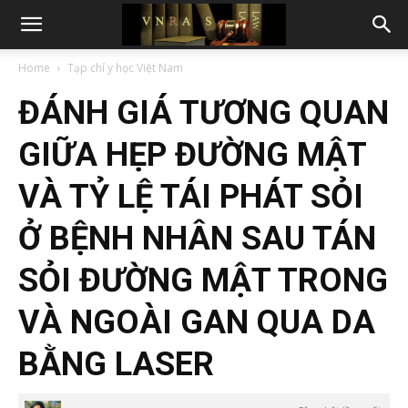
Home
Tạp chí y học Việt Nam
ĐÁNH GIÁ TƯƠNG QUAN
GIỮA HẸP ĐƯỜNG MẬT
VÀ TỶ LỆ TÁI PHÁT SỎI
Ở BỆNH NHÂN SAU TÁN
SỎI ĐƯỜNG MẬT TRONG
VÀ NGOÀI GAN QUA DA
BẰNG LASER