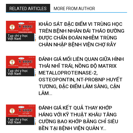
RELATED ARTICLES
MORE FROM AUTHOR
KHẢO SÁT ĐẶC ĐIỂM VI TRÙNG HỌC
TRÊN BỆNH NHÂN ĐÁI THÁO ĐƯỜNG
Tạp chí y học
ĐƯỢC CHẨN ĐOÁN NHIỄM TRÙNG
Việt Nam
CHÂN NHẬP BỆNH VIỆN CHỢ RẪY
ĐÁNH GIÁ MỐI LIÊN QUAN GIỮA HÌNH
THÁI NHĨ TRÁI, NỒNG ĐỘ MATRIX
Tạp chí y học
METALLOPROTEINASE-2,
Việt Nam
OSTEOPONTIN, NT-PROBNP HUYẾT
TƯƠNG, ĐẶC ĐIỂM LÂM SÀNG, CẬN
LÂM...
ĐÁNH GIÁ KẾT QUẢ THAY KHỚP
HÁNG VỚI KỸ THUẬT KHÂU TĂNG
Tạp chí y học
CƯỜNG BAO KHỚP BẰNG CHỈ SIÊU
Việt Nam
BỀN TẠI BỆNH VIỆN QUÂN Y...