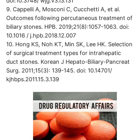
doi:10.3748/ wjg.v3.i3.131
9. Cappelli A, Mosconi C, Cucchetti A, et al.
Outcomes following percutaneous treatment of
biliary stones. HPB. 2019;21(8):1057-1063. doi:
10.1016 / j.hpb.2018.12.007
10. Hong KS, Noh KT, Min SK, Lee HK. Selection
of surgical treatment types for intrahepatic
duct stones. Korean J Hepato-Biliary-Pancreat
Surg. 2011;15(3): 139-145. doi: 10.14701/
kjhbps.2011.15.3.139