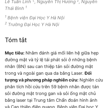
1,
2
Lê Tuấn Linh
, Nguyễn Thị Hương
, Nguyễn
1
Thái Bình
1
Bệnh viện Đại Học Y Hà Nội
2
Trường Đại Học Y Hà Nội
Tóm tắt
Mục tiêu:
Nhằm đánh giá mối liên hệ giữa hẹp
đường mật và tỷ lệ tái phát sỏi ở những bệnh
nhân (BN) sau can thiệp tán sỏi đường mật
trong và ngoài gan qua da bằng Laser.
Đối
tượng và phương pháp nghiên cứu:
Nghiên cứu
phân tích hồi cứu trên 59 bệnh nhân được tán
sỏi đường mật trong gan và sỏi ống mật chủ
bằng laser tại Trung tâm Chẩn đoán hình ảnh
và Can thiệp điện quang, Bệnh viện Đại học Y