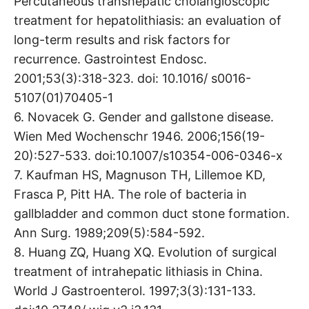
Percutaneous transhepatic cholangioscopic
treatment for hepatolithiasis: an evaluation of
long-term results and risk factors for
recurrence. Gastrointest Endosc.
2001;53(3):318-323. doi: 10.1016/ s0016-
5107(01)70405-1
6. Novacek G. Gender and gallstone disease.
Wien Med Wochenschr 1946. 2006;156(19-
20):527-533. doi:10.1007/s10354-006-0346-x
7. Kaufman HS, Magnuson TH, Lillemoe KD,
Frasca P, Pitt HA. The role of bacteria in
gallbladder and common duct stone formation.
Ann Surg. 1989;209(5):584-592.
8. Huang ZQ, Huang XQ. Evolution of surgical
treatment of intrahepatic lithiasis in China.
World J Gastroenterol. 1997;3(3):131-133.