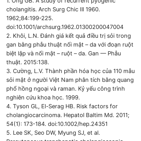
1. Ong GB. A study of recurrent pyogenic
cholangitis. Arch Surg Chic Ill 1960.
1962;84:199-225.
doi:10.1001/archsurg.1962.01300200047004
2. Khôi, L.N. Đánh giá kết quả điều trị sỏi trong
gan bằng phẫu thuật nối mật – da với đoạn ruột
biệt lập và nối mật – ruột – da. Gan — Phẫu
thuật. 2015:138.
3. Cường, L.V. Thành phần hóa học của 110 mẫu
sỏi mật ở người Việt Nam phân tích bằng quang
phổ hồng ngoại và raman. Kỷ yếu công trình
nghiên cứu khoa học. 1999.
4. Tyson GL, El-Serag HB. Risk factors for
cholangiocarcinoma. Hepatol Baltim Md. 2011;
54(1): 173-184. doi:10.1002/hep.24351
5. Lee SK, Seo DW, Myung SJ, et al.