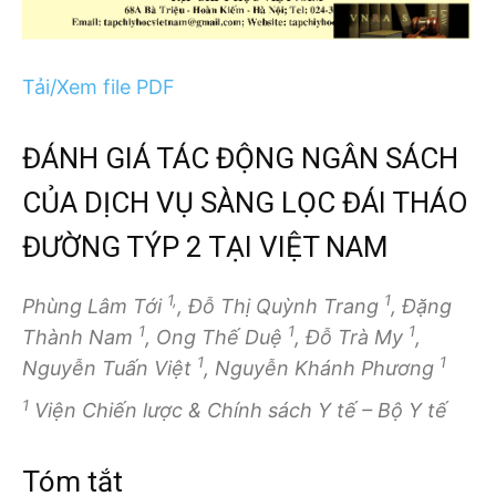
Tải/Xem file PDF
ĐÁNH GIÁ TÁC ĐỘNG NGÂN SÁCH
CỦA DỊCH VỤ SÀNG LỌC ĐÁI THÁO
ĐƯỜNG TÝP 2 TẠI VIỆT NAM
1,
1
Phùng Lâm Tới
, Đỗ Thị Quỳnh Trang
, Đặng
1
1
1
Thành Nam
, Ong Thế Duệ
, Đỗ Trà My
,
1
1
Nguyễn Tuấn Việt
, Nguyễn Khánh Phương
1
Viện Chiến lược & Chính sách Y tế – Bộ Y tế
Tóm tắt