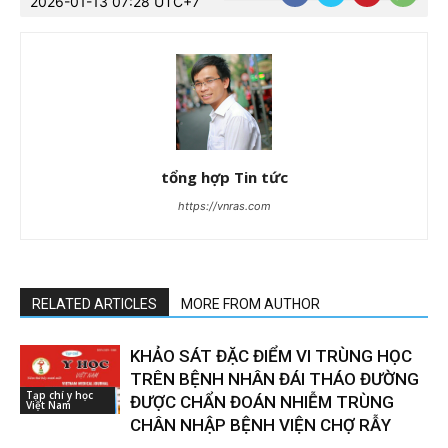
2026-01-13 07:28 UTC+7
tổng hợp Tin tức
https://vnras.com
RELATED ARTICLES
MORE FROM AUTHOR
KHẢO SÁT ĐẶC ĐIỂM VI TRÙNG HỌC
TRÊN BỆNH NHÂN ĐÁI THÁO ĐƯỜNG
Tạp chí y học
ĐƯỢC CHẨN ĐOÁN NHIỄM TRÙNG
Việt Nam
CHÂN NHẬP BỆNH VIỆN CHỢ RẪY