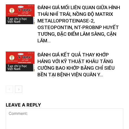
ĐÁNH GIÁ MỐI LIÊN QUAN GIỮA HÌNH
THÁI NHĨ TRÁI, NỒNG ĐỘ MATRIX
Tạp chí y học
METALLOPROTEINASE-2,
Việt Nam
OSTEOPONTIN, NT-PROBNP HUYẾT
TƯƠNG, ĐẶC ĐIỂM LÂM SÀNG, CẬN
LÂM...
ĐÁNH GIÁ KẾT QUẢ THAY KHỚP
HÁNG VỚI KỸ THUẬT KHÂU TĂNG
Tạp chí y học
CƯỜNG BAO KHỚP BẰNG CHỈ SIÊU
Việt Nam
BỀN TẠI BỆNH VIỆN QUÂN Y...
LEAVE A REPLY