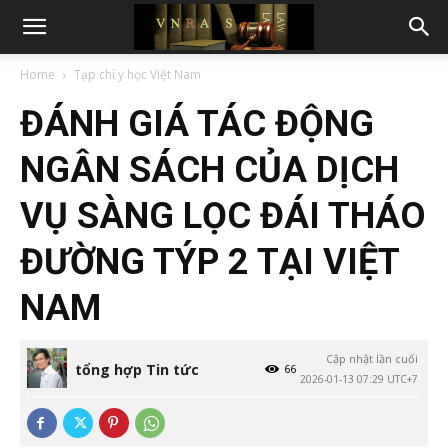
Home
Tạp chí y học Việt Nam
ĐÁNH GIÁ TÁC ĐỘNG
NGÂN SÁCH CỦA DỊCH
VỤ SÀNG LỌC ĐÁI THÁO
ĐƯỜNG TÝP 2 TẠI VIỆT
NAM
Cập nhật lần cuối
tổng hợp Tin tức
66
2026-01-13 07:29 UTC+7