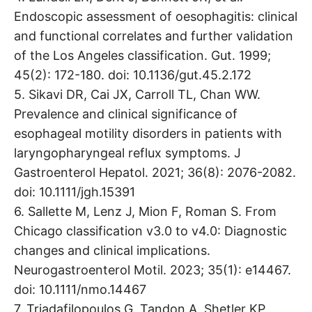
Endoscopic assessment of oesophagitis: clinical
and functional correlates and further validation
of the Los Angeles classification. Gut. 1999;
45(2): 172-180. doi: 10.1136/gut.45.2.172
5. Sikavi DR, Cai JX, Carroll TL, Chan WW.
Prevalence and clinical significance of
esophageal motility disorders in patients with
laryngopharyngeal reflux symptoms. J
Gastroenterol Hepatol. 2021; 36(8): 2076-2082.
doi: 10.1111/jgh.15391
6. Sallette M, Lenz J, Mion F, Roman S. From
Chicago classification v3.0 to v4.0: Diagnostic
changes and clinical implications.
Neurogastroenterol Motil. 2023; 35(1): e14467.
doi: 10.1111/nmo.14467
7. Triadafilopoulos G, Tandon A, Shetler KP,