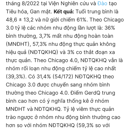
tháng 8/2022 tại Viện Nghiên cứu và
Đào
tạo
Tiêu hóa, Gan mật.
Kết quả:
Tuổi trung bình là
48,6 ± 13,2 và nữ giới chiếm 61%. Theo Chicago
3.0 tỷ lệ các nhóm nhu động lần lượt là: 36%
bình thường, 3,7% mất nhu động hoàn toàn
(MNĐHT), 57,3% nhu động thực quản không
hiệu quả (NĐTQKHQ) và 3% co thắt đoạn xa
thực quản. Theo Chicago 4.0, NĐTQKHQ vẫn là
nhóm rối loạn nhu động chiếm tỷ lệ cao nhất
(39,3%). Có 31,4% (54/172) NĐTQKHQ theo
Chicago 3.0 được chuyển sang nhóm bình
thường theo Chicago 4.0. Điểm GerdQ trung
bình cao hơn có ý nghĩa thống kê ở nhóm
MNĐHT và NĐTQKHQ. Tỷ lệ viêm thực quản
trào ngược ở nhóm nhu động bình thường cao
hơn so với nhóm NĐTQKHQ (59,3% so với