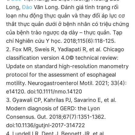
Long,
Đào
Văn Long. Đánh giá tình trạng rối
loạn nhu động thực quản và thay đổi áp lực cơ
thắt thực quản dưới ở bệnh nhân có triệu chứng
của bệnh trào ngược dạ dày – thực quản. Tạp
chí Nghiên cứu Y học. 2018;115(6):118-125.
2. Fox MR, Sweis R, Yadlapati R, et al. Chicago
classification version 4.0© technical review:
Update on standard high-resolution manometry
protocol for the assessment of esophageal
motility. Neurogastroenterol Motil. 2021; 33(4):
e14120. doi:10.1111/nmo.14120
3. Gyawali CP, Kahrilas PJ, Savarino E, et al.
Modern diagnosis of GERD: the Lyon
Consensus. Gut. 2018;67(7):1351-1362.
doi:10.1136/gutjnl-2017-314722
4. Lundell LR, Dent J, Bennett JR, et al.