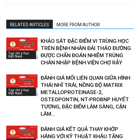
RELATED ARTICLES
MORE FROM AUTHOR
KHẢO SÁT ĐẶC ĐIỂM VI TRÙNG HỌC
TRÊN BỆNH NHÂN ĐÁI THÁO ĐƯỜNG
Tạp chí y học
ĐƯỢC CHẨN ĐOÁN NHIỄM TRÙNG
Việt Nam
CHÂN NHẬP BỆNH VIỆN CHỢ RẪY
ĐÁNH GIÁ MỐI LIÊN QUAN GIỮA HÌNH
THÁI NHĨ TRÁI, NỒNG ĐỘ MATRIX
Tạp chí y học
METALLOPROTEINASE-2,
Việt Nam
OSTEOPONTIN, NT-PROBNP HUYẾT
TƯƠNG, ĐẶC ĐIỂM LÂM SÀNG, CẬN
LÂM...
ĐÁNH GIÁ KẾT QUẢ THAY KHỚP
HÁNG VỚI KỸ THUẬT KHÂU TĂNG