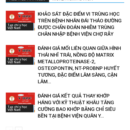
KHẢO SÁT ĐẶC ĐIỂM VI TRÙNG HỌC
TRÊN BỆNH NHÂN ĐÁI THÁO ĐƯỜNG
Tạp chí y học
ĐƯỢC CHẨN ĐOÁN NHIỄM TRÙNG
Việt Nam
CHÂN NHẬP BỆNH VIỆN CHỢ RẪY
ĐÁNH GIÁ MỐI LIÊN QUAN GIỮA HÌNH
THÁI NHĨ TRÁI, NỒNG ĐỘ MATRIX
Tạp chí y học
METALLOPROTEINASE-2,
Việt Nam
OSTEOPONTIN, NT-PROBNP HUYẾT
TƯƠNG, ĐẶC ĐIỂM LÂM SÀNG, CẬN
LÂM...
ĐÁNH GIÁ KẾT QUẢ THAY KHỚP
HÁNG VỚI KỸ THUẬT KHÂU TĂNG
Tạp chí y học
CƯỜNG BAO KHỚP BẰNG CHỈ SIÊU
Việt Nam
BỀN TẠI BỆNH VIỆN QUÂN Y...