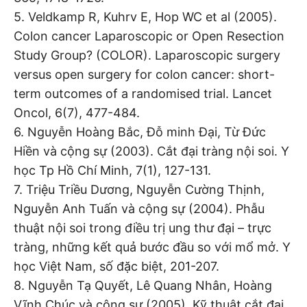
5. Veldkamp R, Kuhrv E, Hop WC et al (2005).
Colon cancer Laparoscopic or Open Resection
Study Group? (COLOR). Laparoscopic surgery
versus open surgery for colon cancer: short-
term outcomes of a randomised trial. Lancet
Oncol, 6(7), 477-484.
6. Nguyễn Hoàng Bắc, Đỗ minh Đại, Từ Đức
Hiền và cộng sự (2003). Cắt đại tràng nội soi. Y
học Tp Hồ Chí Minh, 7(1), 127-131.
7. Triệu Triều Dương, Nguyễn Cường Thịnh,
Nguyễn Anh Tuấn và cộng sự (2004). Phẫu
thuật nội soi trong điều trị ung thư đại – trực
tràng, những kết quả bước đầu so với mổ mở. Y
học Việt Nam, số đặc biệt, 201-207.
8. Nguyễn Tạ Quyết, Lê Quang Nhân, Hoàng
Vĩnh Chúc và cộng sự (2005). Kỹ thuật cắt đại