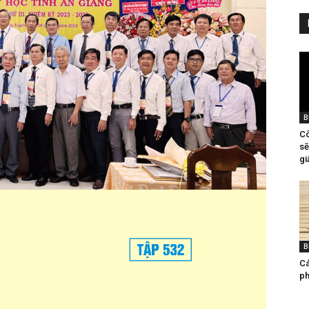
B
Cô
sẽ
gi
B
Ca
ph