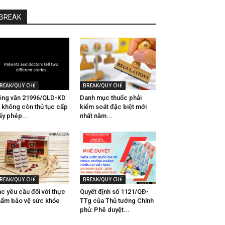
BREAK
REAK/QUY CHẾ
BREAK/QUY CHẾ
ng văn 21996/QLD-KD
Danh mục thuốc phải
 không còn thủ tục cấp
kiểm soát đặc biệt mới
ấy phép...
nhất năm...
REAK/QUY CHẾ
BREAK/QUY CHẾ
́c yêu cầu đối với thực
Quyết định số 1121/QĐ-
ẩm bảo vệ sức khỏe
TTg của Thủ tướng Chính
phủ: Phê duyệt...