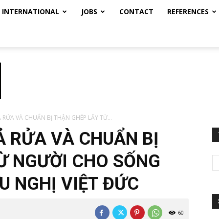
INTERNATIONAL
JOBS
CONTACT
REFERENCES
 RỬA VÀ CHUẨN BỊ THẬN GHÉP LẤY TỪ...
Ả RỬA VÀ CHUẨN BỊ
Ừ NGƯỜI CHO SỐNG
U NGHỊ VIỆT ĐỨC
60