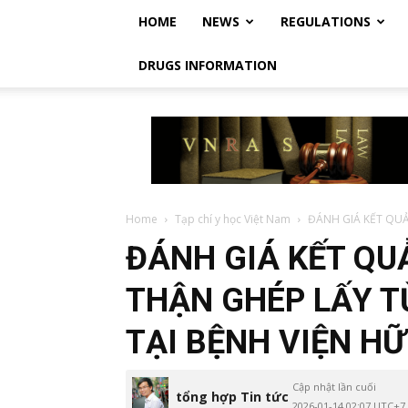
HOME
NEWS
REGULATIONS
DRUGS INFORMATION
Vietnam
Regulatory
Affairs
Society
–
Luật
Home
Tạp chí y học Việt Nam
ĐÁNH GIÁ KẾT QUẢ
Dược
ĐÁNH GIÁ KẾT QU
Việt
Nam
THẬN GHÉP LẤY T
TẠI BỆNH VIỆN HỮ
Cập nhật lần cuối
tổng hợp Tin tức
2026-01-14 02:07 UTC+7