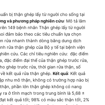
huẩn bị thận ghép lấy từ người cho sống tại
ợng và phương pháp nghiên cứu
: Mô tả lâm
trên 149 bệnh nhân Thận ghép lấy từ người
soi đảm bảo theo các tiêu chuẩn lựa chọn
uyền rửa nhanh thành dòng bằng dung dịch
ình rửa thận ghép của Bộ y tế tại bệnh viện
ghiên cứu. Các chỉ tiêu nghiên cứu: đặc điểm
a, đặc điểm đại thể của thận ghép trước rửa,
o ghép trước rửa, thời gian rửa thận, số
 về kết quả rửa thận ghép.
Kết quả
: Kết quả
ập nhu mô thận, không có trường hợp nào bị
thận, phần lớn thận ghép không có nang
 ra ở tĩnh mạch trong trung bình là 5,68 ±
đạt kết quả tốt; 98% có màu sắc thận tốt, 2%