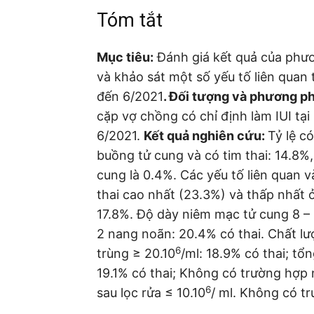
Tóm tắt
Mục tiêu:
Đánh giá kết quả của phư
và khảo sát một số yếu tố liên quan
đến 6/2021
. Đối tượng và phương p
cặp vợ chồng có chỉ định làm IUI tạ
6/2021.
Kết quả nghiên cứu:
Tỷ lệ có
buồng tử cung và có tim thai: 14.8%,
cung là 0.4%. Các yếu tố liên quan và
thai cao nhất (23.3%) và thấp nhất ở
17.8%. Độ dày niêm mạc tử cung 8 
2 nang noãn: 20.4% có thai. Chất lượ
6
trùng ≥ 20.10
/ml: 18.9% có thai; tổn
19.1% có thai; Không có trường hợp 
6
sau lọc rửa ≤ 10.10
/ ml. Không có t