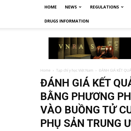
HOME
NEWS
REGULATIONS
DRUGS INFORMATION
Vietnam
Regulatory
Affairs
Society
–
Luật
Home
Tạp chí y học Việt Nam
ĐÁNH GIÁ KẾT QUẢ
Dược
ĐÁNH GIÁ KẾT QUẢ
Việt
Nam
BẰNG PHƯƠNG PH
VÀO BUỒNG TỬ CU
PHỤ SẢN TRUNG 