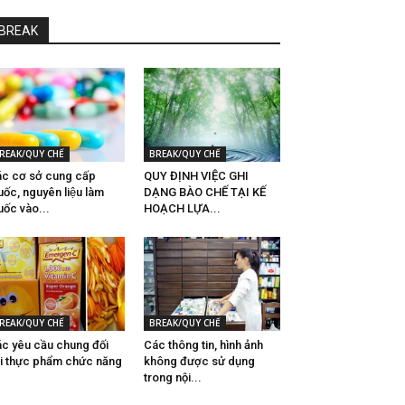
BREAK
REAK/QUY CHẾ
BREAK/QUY CHẾ
́c cơ sở cung cấp
QUY ĐỊNH VIỆC GHI
uốc, nguyên liệu làm
DẠNG BÀO CHẾ TẠI KẾ
uốc vào...
HOẠCH LỰA...
REAK/QUY CHẾ
BREAK/QUY CHẾ
́c yêu cầu chung đối
Các thông tin, hình ảnh
́i thực phẩm chức năng
không được sử dụng
trong nội...