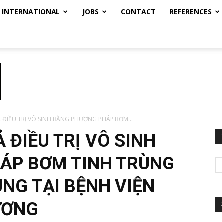
INTERNATIONAL
JOBS
CONTACT
REFERENCES
 ĐIỀU TRỊ VÔ SINH BẰNG PHƯƠNG PHÁP BƠM...
 ĐIỀU TRỊ VÔ SINH
ÁP BƠM TINH TRÙNG
NG TẠI BỆNH VIỆN
ƯƠNG