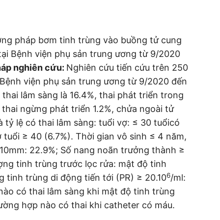
ơng pháp bơm tinh trùng vào buồng tử cung
 tại Bệnh viện phụ sản trung ương từ 9/2020
háp nghiên cứu:
Nghiên cứu tiến cứu trên 250
i Bệnh viện phụ sản trung ương từ 9/2020 đến
 thai lâm sàng là 16.4%, thai phát triển trong
 thai ngừng phát triển 1.2%, chửa ngoài tử
 tỷ lệ có thai lâm sàng: tuổi vợ: ≤ 30 tuổicó
 tuổi ≥ 40 (6.7%). Thời gian vô sinh ≤ 4 năm,
– 10mm: 22.9%; Số nang noãn trưởng thành ≥
ng tinh trùng trước lọc rửa: mật độ tinh
6
g tinh trùng di động tiến tới (PR) ≥ 20.10
/ml:
nào có thai lâm sàng khi mật độ tinh trùng
rường hợp nào có thai khi catheter có máu.