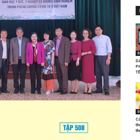
B
D
P
TẾ
B
Ca
th
th