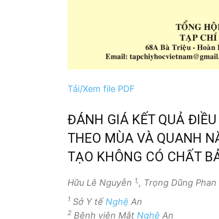
Tải/Xem file PDF
ĐÁNH GIÁ KẾT QUẢ ĐIỀU
THEO MÙA VÀ QUANH N
TẠO KHÔNG CÓ CHẤT B
1,
Hữu Lê Nguyễn
, Trọng Dũng Phan
1
Sở Y tế
Nghệ
An
2
Bệnh viện Mắt
Nghệ
An