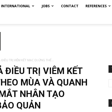
INTERNATIONAL
JOBS
CONTACT
REFERENCES
ĐIỀU TRỊ VIÊM KẾT MẠC DỊ ỨNG THỂ...
 ĐIỀU TRỊ VIÊM KẾT
THEO MÙA VÀ QUANH
MẮT NHÂN TẠO
BẢO QUẢN