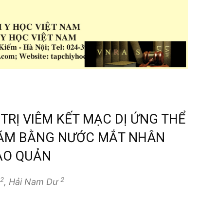
 TRỊ VIÊM KẾT MẠC DỊ ỨNG THỂ
ĂM BẰNG NƯỚC MẮT NHÂN
ẢO QUẢN
2
2
, Hải Nam Dư