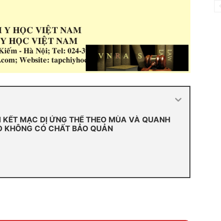
ÊM KẾT MẠC DỊ ỨNG THỂ THEO MÙA VÀ QUANH
O KHÔNG CÓ CHẤT BẢO QUẢN