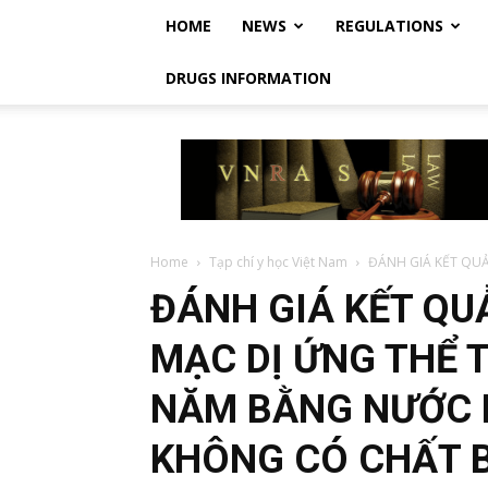
HOME
NEWS
REGULATIONS
DRUGS INFORMATION
Vietnam
Regulatory
Affairs
Society
–
Luật
Home
Tạp chí y học Việt Nam
ĐÁNH GIÁ KẾT QUẢ 
Dược
ĐÁNH GIÁ KẾT QUẢ
Việt
Nam
MẠC DỊ ỨNG THỂ 
NĂM BẰNG NƯỚC 
KHÔNG CÓ CHẤT 