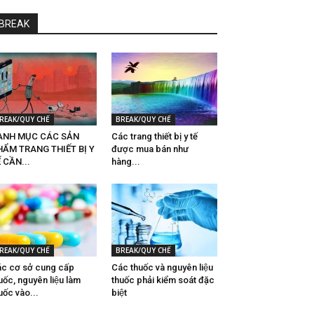
BREAK
REAK/QUY CHẾ
BREAK/QUY CHẾ
ANH MỤC CÁC SẢN
Các trang thiết bị y tế
HẨM TRANG THIẾT BỊ Y
được mua bán như
 CẦN...
hàng...
REAK/QUY CHẾ
BREAK/QUY CHẾ
́c cơ sở cung cấp
Các thuốc và nguyên liệu
uốc, nguyên liệu làm
thuốc phải kiểm soát đặc
uốc vào...
biệt