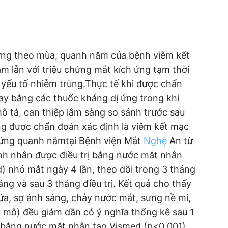
 ứng theo mùa, quanh năm của bệnh viêm kết
m lẫn với triệu chứng mắt kích ứng tạm thời
c yếu tố nhiễm trùng.Thực tế khi được chẩn
ay bằng các thuốc kháng dị ứng trong khi
ô tả, can thiệp lâm sàng so sánh trước sau
ng được chẩn đoán xác định là viêm kết mạc
 ứng quanh nămtại Bệnh viện Mắt
Nghệ
An từ
nh nhân được điều trị bằng nước mắt nhân
) nhỏ mắt ngày 4 lần, theo dõi trong 3 tháng
háng và sau 3 tháng điều trị. Kết quả cho thấy
ứa, sợ ánh sáng, chảy nước mắt, sưng nề mi,
 mô) đều giảm dần có ý nghĩa thống kê sau 1
rị bằng nước mắt nhân tạo Vismed (p<0,001).