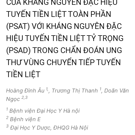
CỦA KHÁNG NGUYÊN ĐẶC HIỆU
TUYẾN TIỀN LIỆT TOÀN PHẦN
(PSAT) VỚI KHÁNG NGUYÊN ĐẶC
HIỆU TUYẾN TIỀN LIỆT TỶ TRỌNG
(PSAD) TRONG CHẨN ĐOÁN UNG
THƯ VÙNG CHUYỂN TIẾP TUYẾN
TIỀN LIỆT
1,
1
Hoàng Đình Âu
, Trương Thị Thanh
, Doãn Văn
2,3
Ngọc
1
Bệnh viện Đại Học Y Hà nội
2
Bệnh viện E
3
Đại Học Y Dược, ĐHQG Hà Nội