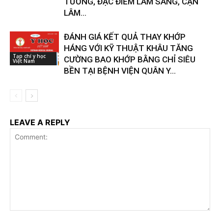
TƯƠNG, ĐẶC ĐIỂM LÂM SÀNG, CẬN
LÂM...
ĐÁNH GIÁ KẾT QUẢ THAY KHỚP
HÁNG VỚI KỸ THUẬT KHÂU TĂNG
Tạp chí y học
CƯỜNG BAO KHỚP BẰNG CHỈ SIÊU
Việt Nam
BỀN TẠI BỆNH VIỆN QUÂN Y...
LEAVE A REPLY