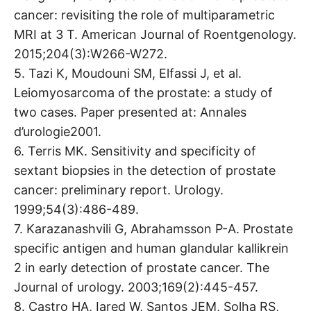
cancer: revisiting the role of multiparametric
MRI at 3 T. American Journal of Roentgenology.
2015;204(3):W266-W272.
5. Tazi K, Moudouni SM, Elfassi J, et al.
Leiomyosarcoma of the prostate: a study of
two cases. Paper presented at: Annales
d’urologie2001.
6. Terris MK. Sensitivity and specificity of
sextant biopsies in the detection of prostate
cancer: preliminary report. Urology.
1999;54(3):486-489.
7. Karazanashvili G, Abrahamsson P-A. Prostate
specific antigen and human glandular kallikrein
2 in early detection of prostate cancer. The
Journal of urology. 2003;169(2):445-457.
8. Castro HA, Iared W, Santos JEM, Solha RS,