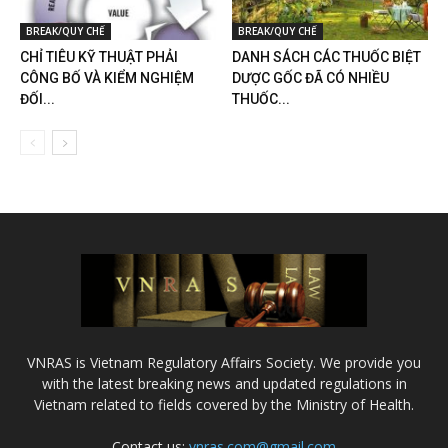
BREAK/QUY CHẾ
BREAK/QUY CHẾ
CHỈ TIÊU KỸ THUẬT PHẢI
DANH SÁCH CÁC THUỐC BIỆT
CÔNG BỐ VÀ KIỂM NGHIỆM
DƯỢC GỐC ĐÃ CÓ NHIỀU
ĐỐI...
THUỐC...
VNRAS is Vietnam Regulatory Affairs Society. We provide you
with the latest breaking news and updated regulations in
Vietnam related to fields covered by the Ministry of Health.
Contact us:
vnras.com@gmail.com