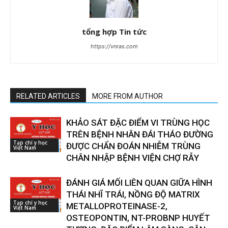
tổng hợp Tin tức
https://vnras.com
RELATED ARTICLES
MORE FROM AUTHOR
KHẢO SÁT ĐẶC ĐIỂM VI TRÙNG HỌC
TRÊN BỆNH NHÂN ĐÁI THÁO ĐƯỜNG
Tạp chí y học
ĐƯỢC CHẨN ĐOÁN NHIỄM TRÙNG
Việt Nam
CHÂN NHẬP BỆNH VIỆN CHỢ RẪY
ĐÁNH GIÁ MỐI LIÊN QUAN GIỮA HÌNH
THÁI NHĨ TRÁI, NỒNG ĐỘ MATRIX
Tạp chí y học
METALLOPROTEINASE-2,
Việt Nam
OSTEOPONTIN, NT-PROBNP HUYẾT