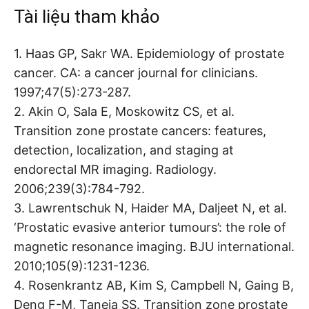
Tài liệu tham khảo
1. Haas GP, Sakr WA. Epidemiology of prostate
cancer. CA: a cancer journal for clinicians.
1997;47(5):273-287.
2. Akin O, Sala E, Moskowitz CS, et al.
Transition zone prostate cancers: features,
detection, localization, and staging at
endorectal MR imaging. Radiology.
2006;239(3):784-792.
3. Lawrentschuk N, Haider MA, Daljeet N, et al.
‘Prostatic evasive anterior tumours’: the role of
magnetic resonance imaging. BJU international.
2010;105(9):1231-1236.
4. Rosenkrantz AB, Kim S, Campbell N, Gaing B,
Deng F-M, Taneja SS. Transition zone prostate