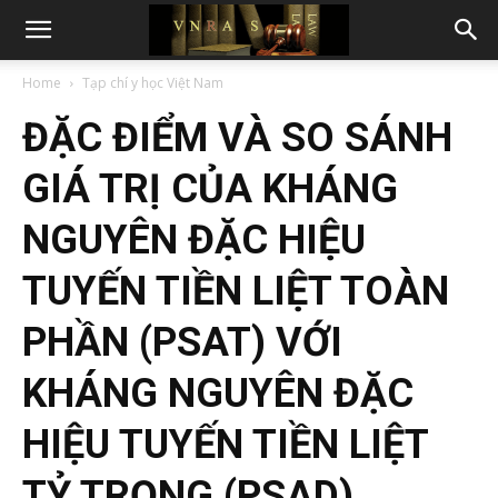
Home
Tạp chí y học Việt Nam
ĐẶC ĐIỂM VÀ SO SÁNH
GIÁ TRỊ CỦA KHÁNG
NGUYÊN ĐẶC HIỆU
TUYẾN TIỀN LIỆT TOÀN
PHẦN (PSAT) VỚI
KHÁNG NGUYÊN ĐẶC
HIỆU TUYẾN TIỀN LIỆT
TỶ TRỌNG (PSAD)