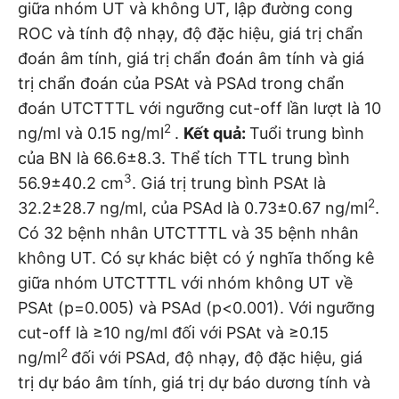
giữa nhóm UT và không UT, lập đường cong
ROC và tính độ nhạy, độ đặc hiệu, giá trị chẩn
đoán âm tính, giá trị chẩn đoán âm tính và giá
trị chẩn đoán của PSAt và PSAd trong chẩn
đoán UTCTTTL với ngưỡng cut-off lần lượt là 10
2
ng/ml và 0.15 ng/ml
.
Kết quả:
Tuổi trung bình
của BN là 66.6±8.3. Thể tích TTL trung bình
3
56.9±40.2 cm
. Giá trị trung bình PSAt là
2
32.2±28.7 ng/ml, của PSAd là 0.73±0.67 ng/ml
.
Có 32 bệnh nhân UTCTTTL và 35 bệnh nhân
không UT. Có sự khác biệt có ý nghĩa thống kê
giữa nhóm UTCTTTL với nhóm không UT về
PSAt (p=0.005) và PSAd (p<0.001). Với ngưỡng
cut-off là ≥10 ng/ml đối với PSAt và ≥0.15
2
ng/ml
đối với PSAd, độ nhạy, độ đặc hiệu, giá
trị dự báo âm tính, giá trị dự báo dương tính và