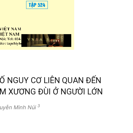
TỐ NGUY CƠ LIÊN QUAN ĐẾN
M XƯƠNG ĐÙI Ở NGƯỜI LỚN
3
guyễn Minh Núi