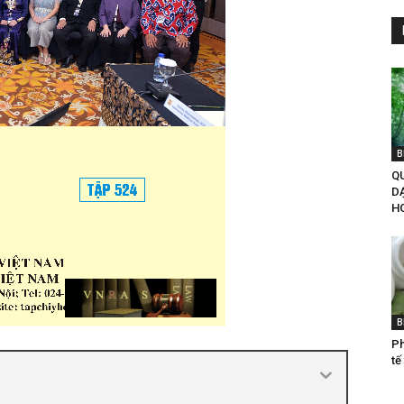
B
QU
D
H
B
Ph
tế