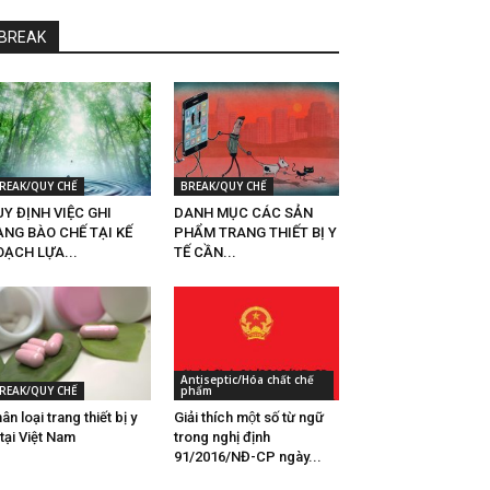
BREAK
REAK/QUY CHẾ
BREAK/QUY CHẾ
Y ĐỊNH VIỆC GHI
DANH MỤC CÁC SẢN
ẠNG BÀO CHẾ TẠI KẾ
PHẨM TRANG THIẾT BỊ Y
OẠCH LỰA...
TẾ CẦN...
Antiseptic/Hóa chất chế
REAK/QUY CHẾ
phẩm
ân loại trang thiết bị y
Giải thích một số từ ngữ
 tại Việt Nam
trong nghị định
91/2016/NĐ-CP ngày...