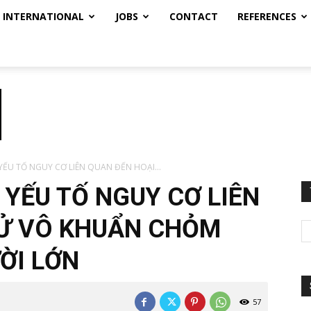
INTERNATIONAL
JOBS
CONTACT
REFERENCES
YẾU TỐ NGUY CƠ LIÊN QUAN ĐẾN HOẠI...
 YẾU TỐ NGUY CƠ LIÊN
TỬ VÔ KHUẨN CHỎM
ỜI LỚN
57