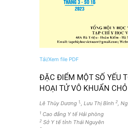
Tải/Xem file PDF
ĐẶC ĐIỂM MỘT SỐ YẾU 
HOẠI TỬ VÔ KHUẨN CHỎ
1,
2
Lê Thùy Dương
, Lưu Thị Bình
, N
1
Cao đẳng Y tế Hải phòng
2
Sở Y tế tỉnh Thái Nguyên