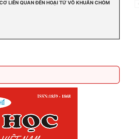
 CƠ LIÊN QUAN ĐẾN HOẠI TỬ VÔ KHUẨN CHỎM