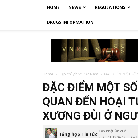
HOME
NEWS
REGULATIONS
DRUGS INFORMATION
Vietnam
Regulatory
Affairs
Society
–
Luật
Home
Tạp chí y học Việt Nam
ĐẶC ĐIỂM MỘT SỐ 
Dược
ĐẶC ĐIỂM MỘT SỐ
Việt
Nam
QUAN ĐẾN HOẠI 
XƯƠNG ĐÙI Ở NGƯ
Cập nhật lần cuối
tổng hợp Tin tức
2026-01-13 06:13 UTC+7