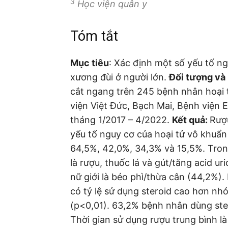
3
Học viện quân y
Tóm tắt
Mục tiêu
: Xác định một số yếu tố n
xương đùi ở người lớn.
Đối tượng và
cắt ngang trên 245 bệnh nhân hoại 
viện Việt Đức, Bạch Mai, Bệnh viện 
tháng 1/2017 – 4/2022.
Kết quả:
Rượu
yếu tố nguy cơ của hoại tử vô khuẩn
64,5%, 42,0%, 34,3% và 15,5%. Tron
là rượu, thuốc lá và gút/tăng acid u
nữ giới là béo phì/thừa cân (44,2%
có tỷ lệ sử dụng steroid cao hơn n
(p<0,01). 63,2% bệnh nhân dùng ste
Thời gian sử dụng rượu trung bình là