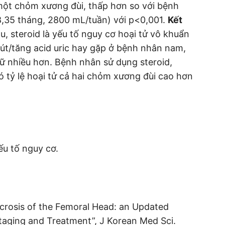
một chỏm xương đùi, thấp hơn so với bệnh
8,35 tháng, 2800 mL/tuần) với p<0,001.
Kết
áu, steroid là yếu tố nguy cơ hoại tử vô khuẩn
út/tăng acid uric hay gặp ở bệnh nhân nam,
ữ nhiều hơn. Bệnh nhân sử dụng steroid,
ó tỷ lệ hoại tử cả hai chỏm xương đùi cao hơn
ếu tố nguy cơ.
onecrosis of the Femoral Head: an Updated
aging and Treatment”, J Korean Med Sci.