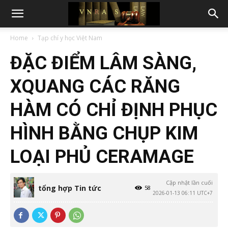
Home
Tạp chí y học Việt Nam
ĐẶC ĐIỂM LÂM SÀNG,
XQUANG CÁC RĂNG
HÀM CÓ CHỈ ĐỊNH PHỤC
HÌNH BẰNG CHỤP KIM
LOẠI PHỦ CERAMAGE
Cập nhật lần cuối
tổng hợp Tin tức
58
2026-01-13 06:11 UTC+7