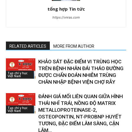
tổng hợp Tin tức
https://vnras.com
RELATED ARTICLES
MORE FROM AUTHOR
KHẢO SÁT ĐẶC ĐIỂM VI TRÙNG HỌC
TRÊN BỆNH NHÂN ĐÁI THÁO ĐƯỜNG
Tạp chí y học
ĐƯỢC CHẨN ĐOÁN NHIỄM TRÙNG
Việt Nam
CHÂN NHẬP BỆNH VIỆN CHỢ RẪY
ĐÁNH GIÁ MỐI LIÊN QUAN GIỮA HÌNH
THÁI NHĨ TRÁI, NỒNG ĐỘ MATRIX
Tạp chí y học
METALLOPROTEINASE-2,
Việt Nam
OSTEOPONTIN, NT-PROBNP HUYẾT
TƯƠNG, ĐẶC ĐIỂM LÂM SÀNG, CẬN
LÂM...