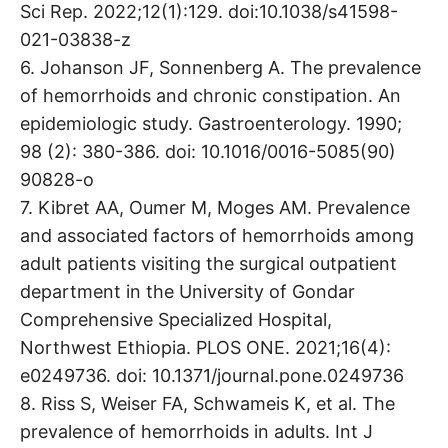
Sci Rep. 2022;12(1):129. doi:10.1038/s41598-
021-03838-z
6. Johanson JF, Sonnenberg A. The prevalence
of hemorrhoids and chronic constipation. An
epidemiologic study. Gastroenterology. 1990;
98 (2): 380-386. doi: 10.1016/0016-5085(90)
90828-o
7. Kibret AA, Oumer M, Moges AM. Prevalence
and associated factors of hemorrhoids among
adult patients visiting the surgical outpatient
department in the University of Gondar
Comprehensive Specialized Hospital,
Northwest Ethiopia. PLOS ONE. 2021;16(4):
e0249736. doi: 10.1371/journal.pone.0249736
8. Riss S, Weiser FA, Schwameis K, et al. The
prevalence of hemorrhoids in adults. Int J