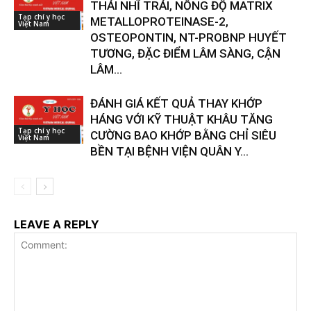
THÁI NHĨ TRÁI, NỒNG ĐỘ MATRIX
Tạp chí y học
METALLOPROTEINASE-2,
Việt Nam
OSTEOPONTIN, NT-PROBNP HUYẾT
TƯƠNG, ĐẶC ĐIỂM LÂM SÀNG, CẬN
LÂM...
ĐÁNH GIÁ KẾT QUẢ THAY KHỚP
HÁNG VỚI KỸ THUẬT KHÂU TĂNG
Tạp chí y học
CƯỜNG BAO KHỚP BẰNG CHỈ SIÊU
Việt Nam
BỀN TẠI BỆNH VIỆN QUÂN Y...
LEAVE A REPLY