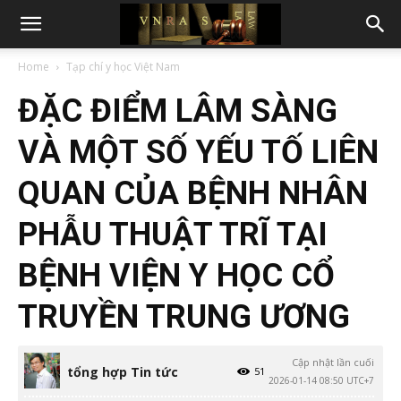
Home
Tạp chí y học Việt Nam
ĐẶC ĐIỂM LÂM SÀNG
VÀ MỘT SỐ YẾU TỐ LIÊN
QUAN CỦA BỆNH NHÂN
PHẪU THUẬT TRĨ TẠI
BỆNH VIỆN Y HỌC CỔ
TRUYỀN TRUNG ƯƠNG
Cập nhật lần cuối
tổng hợp Tin tức
51
2026-01-14 08:50 UTC+7