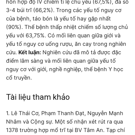
hỗn hợp độ IV chiếm tỉ lệ chủ yếu (67,5%), đa số
3-4 búi trĩ (66,2%). Trong các yếu tố nguy cơ
của bệnh, táo bón là yếu tố hay gặp nhất
(90%). Thể bệnh thấp nhiệt chiếm số lượng chủ
yếu với 63,75%. Có mối liên quan giữa giới và
yếu tố nguy cơ uống rượu, ăn cay trong nghiên
cứu.
Kết luận:
Nghiên cứu đã mô tả được đặc
điểm lâm sàng và mối liên quan giữa yếu tố
nguy cơ với giới, nghề nghiệp, thể bệnh Y học
cổ truyền.
Tài liệu tham khảo
1. Lê Thái Cơ, Phạm Thanh Đạt, Nguyễn Mạnh
Nhâm và Cộng sự. Một số nhận xét rút ra qua
1378 trường hợp mổ trĩ tại BV Tâm An. Tạp chí