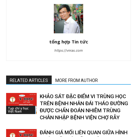
tổng hợp Tin tức
https://vnras.com
RELATED ARTICLES
MORE FROM AUTHOR
KHẢO SÁT ĐẶC ĐIỂM VI TRÙNG HỌC
TRÊN BỆNH NHÂN ĐÁI THÁO ĐƯỜNG
Tạp chí y học
ĐƯỢC CHẨN ĐOÁN NHIỄM TRÙNG
Việt Nam
CHÂN NHẬP BỆNH VIỆN CHỢ RẪY
ĐÁNH GIÁ MỐI LIÊN QUAN GIỮA HÌNH