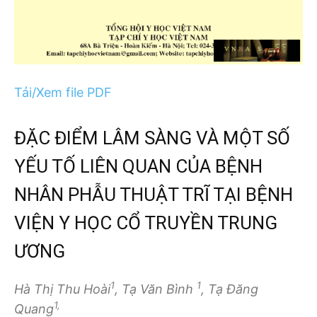
Tải/Xem file PDF
ĐẶC ĐIỂM LÂM SÀNG VÀ MỘT SỐ
YẾU TỐ LIÊN QUAN CỦA BỆNH
NHÂN PHẪU THUẬT TRĨ TẠI BỆNH
VIỆN Y HỌC CỔ TRUYỀN TRUNG
ƯƠNG
1
1
Hà Thị Thu Hoài
, Tạ Văn Bình
, Tạ Đăng
1,
Quang