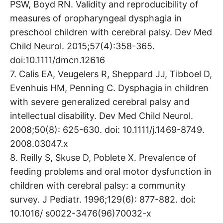
PSW, Boyd RN. Validity and reproducibility of
measures of oropharyngeal dysphagia in
preschool children with cerebral palsy. Dev Med
Child Neurol. 2015;57(4):358-365.
doi:10.1111/dmcn.12616
7. Calis EA, Veugelers R, Sheppard JJ, Tibboel D,
Evenhuis HM, Penning C. Dysphagia in children
with severe generalized cerebral palsy and
intellectual disability. Dev Med Child Neurol.
2008;50(8): 625-630. doi: 10.1111/j.1469-8749.
2008.03047.x
8. Reilly S, Skuse D, Poblete X. Prevalence of
feeding problems and oral motor dysfunction in
children with cerebral palsy: a community
survey. J Pediatr. 1996;129(6): 877-882. doi:
10.1016/ s0022-3476(96)70032-x