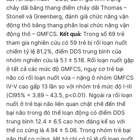
chảy dãi bằng thang điểm chảy dãi Thomas –
Stonell và Greenberg, đánh giá chức năng vận
động thô bằng thang phân loại chức năng vận
động thô – GMFCS.
Kết quả:
Trong số 69 trẻ
tham gia nghiên cứu có 59 trẻ bị rối loạn nuốt
chiếm tỷ lệ 81.2%, điểm DDS trung bình của
nhóm nghiên cứu là 5.1 ± 5.18. Rối loạn nuốt gặp
ở tất cả các mức độ GMFCS, nguy cơ trẻ bại
não có rối loạn nuốt vừa – nặng ở nhóm GMFCS
IV-V cao gấp 13 lần so với nhóm trẻ mức độ I-III
(Cl95% = 3.89 – 43.5, p<0.01). Ngoài ra rối loạn
nuốt ở trẻ bại não liên quan chặt chẽ đến thể
bại não trong đó thể loạn động có điểm DDS
trung bình 12.4 ± 6.5 cao hơn đáng kể so với
thể co cứng là 4.94 ± 5.06. Trong nhóm trẻ bại
não thể co cứng, liệt tứ chi có tỷ lệ rối loạn nuốt