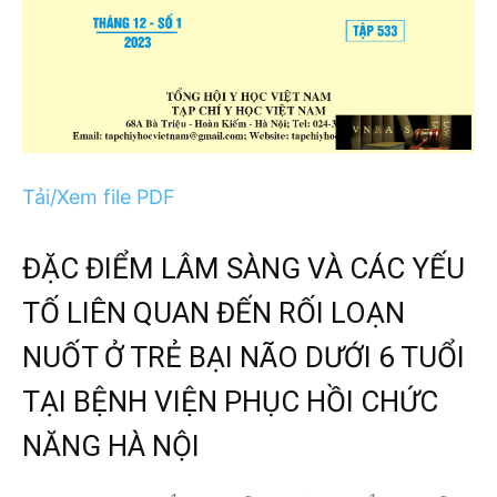
Tải/Xem file PDF
ĐẶC ĐIỂM LÂM SÀNG VÀ CÁC YẾU
TỐ LIÊN QUAN ĐẾN RỐI LOẠN
NUỐT Ở TRẺ BẠI NÃO DƯỚI 6 TUỔI
TẠI BỆNH VIỆN PHỤC HỒI CHỨC
NĂNG HÀ NỘI