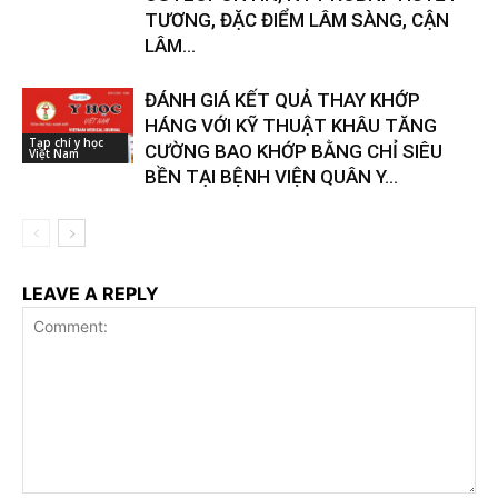
TƯƠNG, ĐẶC ĐIỂM LÂM SÀNG, CẬN
LÂM...
ĐÁNH GIÁ KẾT QUẢ THAY KHỚP
HÁNG VỚI KỸ THUẬT KHÂU TĂNG
Tạp chí y học
CƯỜNG BAO KHỚP BẰNG CHỈ SIÊU
Việt Nam
BỀN TẠI BỆNH VIỆN QUÂN Y...
LEAVE A REPLY