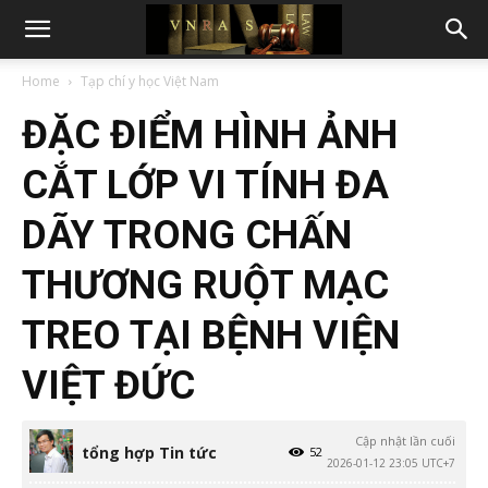
Home
Tạp chí y học Việt Nam
ĐẶC ĐIỂM HÌNH ẢNH
CẮT LỚP VI TÍNH ĐA
DÃY TRONG CHẤN
THƯƠNG RUỘT MẠC
TREO TẠI BỆNH VIỆN
VIỆT ĐỨC
Cập nhật lần cuối
tổng hợp Tin tức
52
2026-01-12 23:05 UTC+7