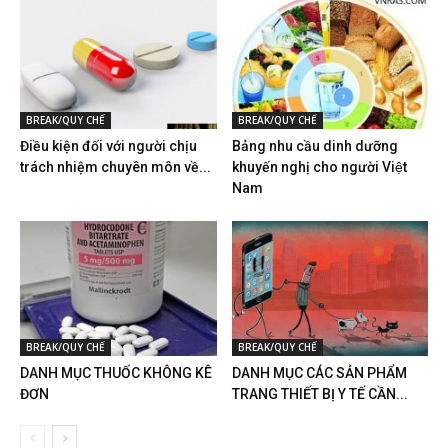
BREAK/QUY CHẾ
BREAK/QUY CHẾ
Điều kiện đối với người chịu
Bảng nhu cầu dinh dưỡng
trách nhiệm chuyên môn về...
khuyến nghị cho người Việt
Nam
BREAK/QUY CHẾ
BREAK/QUY CHẾ
DANH MỤC THUỐC KHÔNG KÊ
DANH MỤC CÁC SẢN PHẨM
ĐƠN
TRANG THIẾT BỊ Y TẾ CẦN...