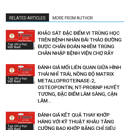
RELATED ARTICLES
MORE FROM AUTHOR
KHẢO SÁT ĐẶC ĐIỂM VI TRÙNG HỌC
TRÊN BỆNH NHÂN ĐÁI THÁO ĐƯỜNG
Tạp chí y học
ĐƯỢC CHẨN ĐOÁN NHIỄM TRÙNG
Việt Nam
CHÂN NHẬP BỆNH VIỆN CHỢ RẪY
ĐÁNH GIÁ MỐI LIÊN QUAN GIỮA HÌNH
THÁI NHĨ TRÁI, NỒNG ĐỘ MATRIX
Tạp chí y học
METALLOPROTEINASE-2,
Việt Nam
OSTEOPONTIN, NT-PROBNP HUYẾT
TƯƠNG, ĐẶC ĐIỂM LÂM SÀNG, CẬN
LÂM...
ĐÁNH GIÁ KẾT QUẢ THAY KHỚP
HÁNG VỚI KỸ THUẬT KHÂU TĂNG
Tạp chí y học
CƯỜNG BAO KHỚP BẰNG CHỈ SIÊU
Việt Nam