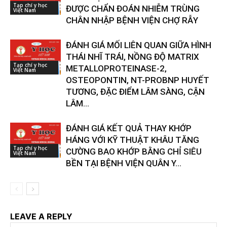
Tạp chí y học
ĐƯỢC CHẨN ĐOÁN NHIỄM TRÙNG
Việt Nam
CHÂN NHẬP BỆNH VIỆN CHỢ RẪY
ĐÁNH GIÁ MỐI LIÊN QUAN GIỮA HÌNH
THÁI NHĨ TRÁI, NỒNG ĐỘ MATRIX
Tạp chí y học
METALLOPROTEINASE-2,
Việt Nam
OSTEOPONTIN, NT-PROBNP HUYẾT
TƯƠNG, ĐẶC ĐIỂM LÂM SÀNG, CẬN
LÂM...
ĐÁNH GIÁ KẾT QUẢ THAY KHỚP
HÁNG VỚI KỸ THUẬT KHÂU TĂNG
Tạp chí y học
CƯỜNG BAO KHỚP BẰNG CHỈ SIÊU
Việt Nam
BỀN TẠI BỆNH VIỆN QUÂN Y...
LEAVE A REPLY