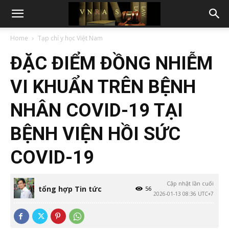
Home
Tạp chí y học Việt Nam
ĐẶC ĐIỂM ĐỒNG NHIỄM
VI KHUẨN TRÊN BỆNH
NHÂN COVID-19 TẠI
BỆNH VIỆN HỒI SỨC
COVID-19
Cập nhật lần cuối
tổng hợp Tin tức
56
2026-01-13 08:36 UTC+7