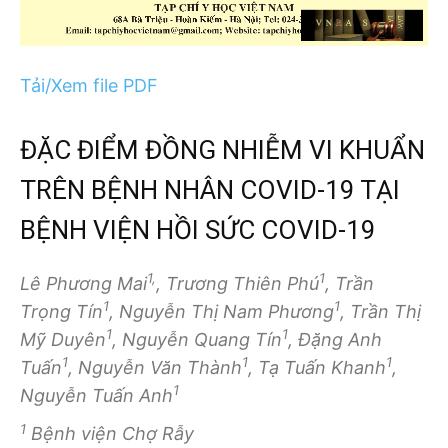
Tải/Xem file PDF
ĐẶC ĐIỂM ĐỒNG NHIỄM VI KHUẨN
TRÊN BỆNH NHÂN COVID-19 TẠI
BỆNH VIỆN HỒI SỨC COVID-19
1,
1
Lê Phương Mai
, Trương Thiên Phú
, Trần
1
1
Trọng Tín
, Nguyễn Thị Nam Phương
, Trần Thị
1
1
Mỹ Duyên
, Nguyễn Quang Tín
, Đặng Anh
1
1
1
Tuấn
, Nguyễn Văn Thành
, Tạ Tuấn Khanh
,
1
Nguyễn Tuấn Anh
1
Bệnh viện Chợ Rẫy