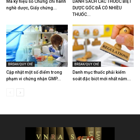
Mã ký hiệu số Chứng chỉ hành
DANH SÁCH CÁC THUỐC BIỆT
nghề dược, Giấy chứng...
DƯỢC GỐC ĐÃ CÓ NHIỀU
THUỐC...
BREAK/QUY CHẾ
BREAK/QUY CHẾ
Cập nhật một số điểm trong
Danh mục thuốc phải kiểm
phạm vi chứng nhận GMP...
soát đặc biệt mới nhất năm...