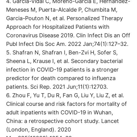
4. Garcia-Vidal C, Moreno-García E, Hernández-
Meneses M, Puerta-Alcalde P, Chumbita M,
Garcia-Pouton N, et al. Personalized Therapy
Approach for Hospitalized Patients with
Coronavirus Disease 2019. Clin Infect Dis an Off
Publ Infect Dis Soc Am. 2022 Jan;74(1):127–32.
5. Shafran N, Shafran I, Ben-Zvi H, Sofer S,
Sheena L, Krause I, et al. Secondary bacterial
infection in COVID-19 patients is a stronger
predictor for death compared to influenza
patients. Sci Rep. 2021 Jun;11(1):12703.
6. Zhou F, Yu T, Du R, Fan G, Liu Y, Liu Z, et al.
Clinical course and risk factors for mortality of
adult inpatients with COVID-19 in Wuhan,
China: a retrospective cohort study. Lancet
(London, England). 2020