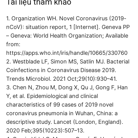
Tài liệu tham khảo
1. Organization WH. Novel Coronavirus (2019-
nCoV): situation report, 1 [Internet]. Geneva PP
– Geneva: World Health Organization; Available
from:
https://apps.who.int/iris/handle/10665/330760
2. Westblade LF, Simon MS, Satlin MJ. Bacterial
Coinfections in Coronavirus Disease 2019.
Trends Microbiol. 2021 Oct;29(10):930–41.
3. Chen N, Zhou M, Dong X, Qu J, Gong F, Han
Y, et al. Epidemiological and clinical
characteristics of 99 cases of 2019 novel
coronavirus pneumonia in Wuhan, China: a
descriptive study. Lancet (London, England).
2020 Feb;395(10223):507–13.