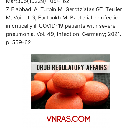
Mar;395(10229):1054–62.
7. Elabbadi A, Turpin M, Gerotziafas GT, Teulier
M, Voiriot G, Fartoukh M. Bacterial coinfection
in critically ill COVID-19 patients with severe
pneumonia. Vol. 49, Infection. Germany; 2021.
p. 559–62.