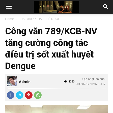
Home
PHARMACY/PHÁP CHẾ DƯỢC
Công văn 789/KCB-NV
tăng cường công tác
điều trị sốt xuất huyết
Dengue
Cập nhật lần cuối
Admin
1030
2017-07-17 18:16 UTC+7