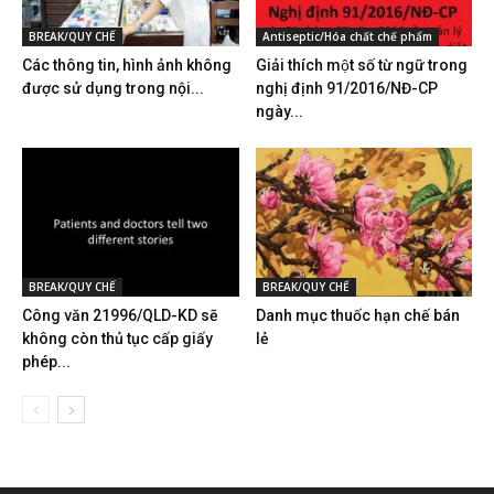
BREAK/QUY CHẾ
Antiseptic/Hóa chất chế phẩm
Các thông tin, hình ảnh không
Giải thích một số từ ngữ trong
được sử dụng trong nội...
nghị định 91/2016/NĐ-CP
ngày...
BREAK/QUY CHẾ
BREAK/QUY CHẾ
Công văn 21996/QLD-KD sẽ
Danh mục thuốc hạn chế bán
không còn thủ tục cấp giấy
lẻ
phép...