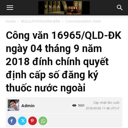
Home
REGULATIONS/VĂN BẢN
Correction/Đính chính
Công văn 16965/QLD-ĐK
ngày 04 tháng 9 năm
2018 đính chính quyết
định cấp số đăng ký
thuốc nước ngoài
Cập nhật lần cuối
Admin
1061
2018-09-06 11:48 UTC+7