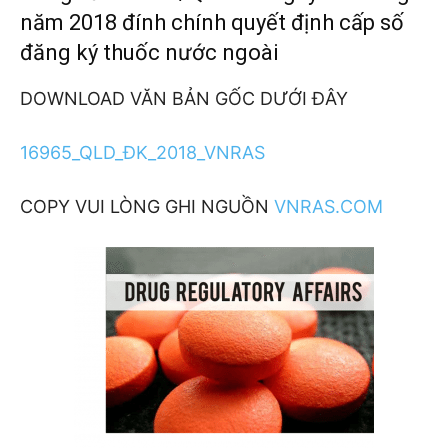
năm 2018 đính chính quyết định cấp số
đăng ký thuốc nước ngoài
DOWNLOAD VĂN BẢN GỐC DƯỚI ĐÂY
16965_QLD_ĐK_2018_VNRAS
COPY VUI LÒNG GHI NGUỒN
VNRAS.COM