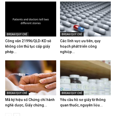
BREAK/QUY CHẾ
BREAK/QUY CHẾ
Công văn 21996/QLD-KD sẽ
Các lĩnh vực ưu tiên, quy
không còn thủ tục cấp giấy
hoạch phát triển công
phép...
nghiệp...
BREAK/QUY CHẾ
BREAK/QUY CHẾ
Mã ký hiệu số Chứng chỉ hành
Yêu cầu hồ sơ giấy tờ thông
nghề dược, Giấy chứng...
quan thuốc, nguyên liệu...