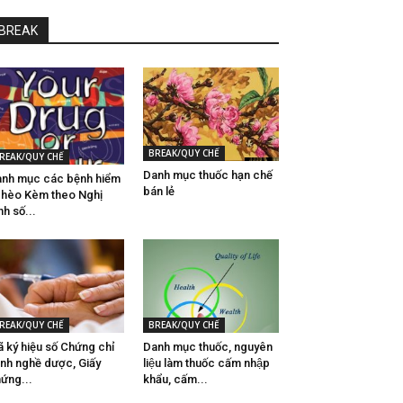
BREAK
BREAK/QUY CHẾ
REAK/QUY CHẾ
Danh mục thuốc hạn chế
nh mục các bệnh hiểm
bán lẻ
hèo Kèm theo Nghị
nh số...
REAK/QUY CHẾ
BREAK/QUY CHẾ
 ký hiệu số Chứng chỉ
Danh mục thuốc, nguyên
nh nghề dược, Giấy
liệu làm thuốc cấm nhập
ứng...
khẩu, cấm...