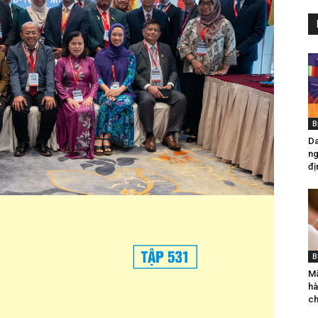
B
Da
ng
đị
B
Mã
hà
ch