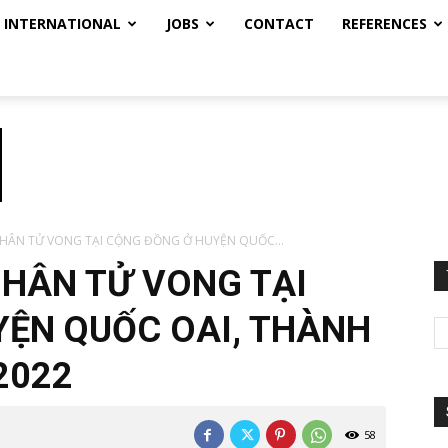
INTERNATIONAL
JOBS
CONTACT
REFERENCES
HÂN TỬ VONG TẠI CỘNG ĐỒNG Ở HUYỆN QUỐC...
HÂN TỬ VONG TẠI
ỆN QUỐC OAI, THÀNH
2022
58