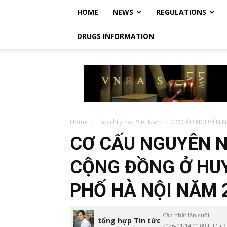
HOME
NEWS
REGULATIONS
DRUGS INFORMATION
Vietnam
Regulatory
Affairs
Society
–
Luật
Home
Tạp chí y học Việt Nam
CƠ CẤU NGUYÊN N
Dược
CƠ CẤU NGUYÊN N
Việt
Nam
CỘNG ĐỒNG Ở HUY
PHỐ HÀ NỘI NĂM 
Cập nhật lần cuối
tổng hợp Tin tức
2026-01-14 00:09 UTC+7