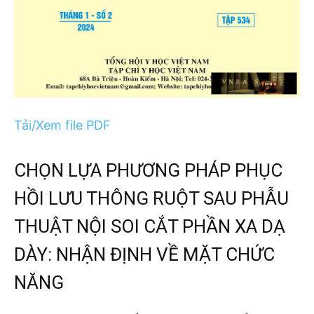
Tải/Xem file PDF
CHỌN LỰA PHƯƠNG PHÁP PHỤC
HỒI LƯU THÔNG RUỘT SAU PHẪU
THUẬT NỘI SOI CẮT PHẦN XA DẠ
DÀY: NHẬN ĐỊNH VỀ MẶT CHỨC
NĂNG