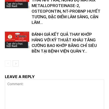
Tạp chí y học
METALLOPROTEINASE-2,
Việt Nam
OSTEOPONTIN, NT-PROBNP HUYẾT
TƯƠNG, ĐẶC ĐIỂM LÂM SÀNG, CẬN
LÂM...
ĐÁNH GIÁ KẾT QUẢ THAY KHỚP
HÁNG VỚI KỸ THUẬT KHÂU TĂNG
Tạp chí y học
CƯỜNG BAO KHỚP BẰNG CHỈ SIÊU
Việt Nam
BỀN TẠI BỆNH VIỆN QUÂN Y...
LEAVE A REPLY