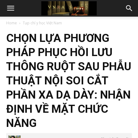
Home
Tạp chí y học Việt Nam
CHỌN LỰA PHƯƠNG
PHÁP PHỤC HỒI LƯU
THÔNG RUỘT SAU PHẪU
THUẬT NỘI SOI CẮT
PHẦN XA DẠ DÀY: NHẬN
ĐỊNH VỀ MẶT CHỨC
NĂNG