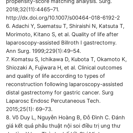
propensity-score matching analysis. Surg.
2018;32(11):4465–71.
http://dx.doi.org/10.1007/s00464-018-6192-2
6. Adachi Y, Suematsu T, Shiraishi N, Katsuta T,
Morimoto, Kitano S, et al. Quality of life after
laparoscopy-assisted Billroth I gastrectomy.
Ann Surg. 1999;229(1):49–54.
7. Komatsu S, Ichikawa D, Kubota T, Okamoto K,
Shiozaki A, Fujiwara H, et al. Clinical outcomes
and quality of life according to types of
reconstruction following laparoscopy-assisted
distal gastrectomy for gastric cancer. Surg
Laparosc Endosc Percutaneous Tech.
2015;25(1): 69–73.
8. Võ Duy L, Nguyễn Hoàng B, Đỗ Đình C. Đánh
giá kết quả phẫu thuật nội soi điều trị ung thư