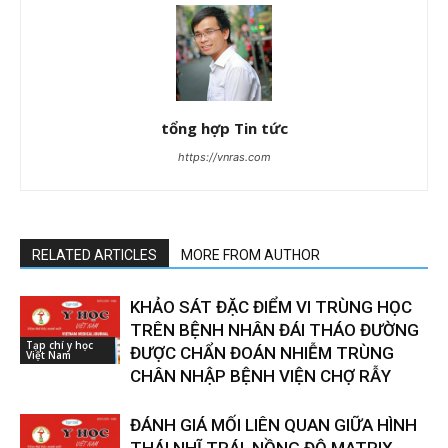
tổng hợp Tin tức
https://vnras.com
RELATED ARTICLES
MORE FROM AUTHOR
KHẢO SÁT ĐẶC ĐIỂM VI TRÙNG HỌC
TRÊN BỆNH NHÂN ĐÁI THÁO ĐƯỜNG
Tạp chí y học
ĐƯỢC CHẨN ĐOÁN NHIỄM TRÙNG
Việt Nam
CHÂN NHẬP BỆNH VIỆN CHỢ RẪY
ĐÁNH GIÁ MỐI LIÊN QUAN GIỮA HÌNH
THÁI NHĨ TRÁI, NỒNG ĐỘ MATRIX