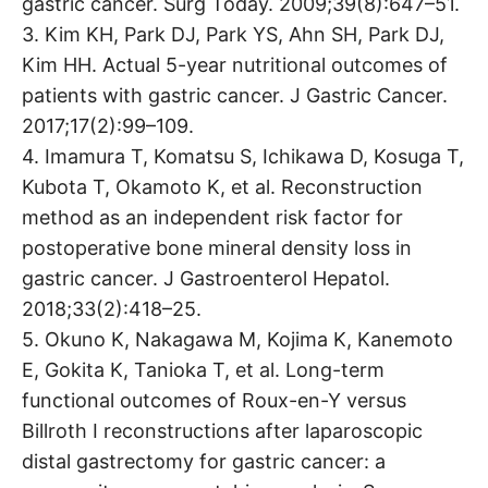
gastric cancer. Surg Today. 2009;39(8):647–51.
3. Kim KH, Park DJ, Park YS, Ahn SH, Park DJ,
Kim HH. Actual 5-year nutritional outcomes of
patients with gastric cancer. J Gastric Cancer.
2017;17(2):99–109.
4. Imamura T, Komatsu S, Ichikawa D, Kosuga T,
Kubota T, Okamoto K, et al. Reconstruction
method as an independent risk factor for
postoperative bone mineral density loss in
gastric cancer. J Gastroenterol Hepatol.
2018;33(2):418–25.
5. Okuno K, Nakagawa M, Kojima K, Kanemoto
E, Gokita K, Tanioka T, et al. Long-term
functional outcomes of Roux-en-Y versus
Billroth I reconstructions after laparoscopic
distal gastrectomy for gastric cancer: a