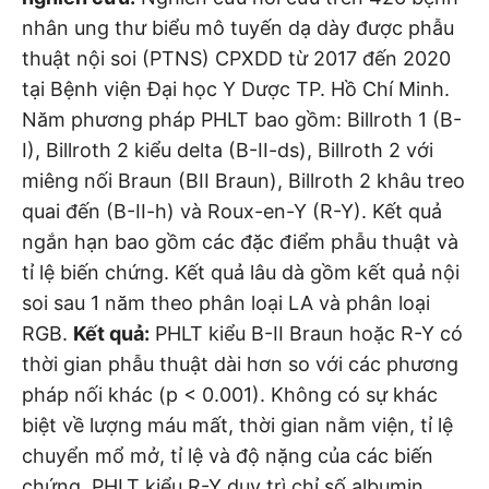
nhân ung thư biểu mô tuyến dạ dày được phẫu
thuật nội soi (PTNS) CPXDD từ 2017 đến 2020
tại Bệnh viện Đại học Y Dược TP. Hồ Chí Minh.
Năm phương pháp PHLT bao gồm: Billroth 1 (B-
I), Billroth 2 kiểu delta (B-II-ds), Billroth 2 với
miêng nối Braun (BII Braun), Billroth 2 khâu treo
quai đến (B-II-h) và Roux-en-Y (R-Y). Kết quả
ngắn hạn bao gồm các đặc điểm phẫu thuật và
tỉ lệ biến chứng. Kết quả lâu dà gồm kết quả nội
soi sau 1 năm theo phân loại LA và phân loại
RGB.
Kết quả:
PHLT kiểu B-II Braun hoặc R-Y có
thời gian phẫu thuật dài hơn so với các phương
pháp nối khác (p < 0.001). Không có sự khác
biệt về lượng máu mất, thời gian nằm viện, tỉ lệ
chuyển mổ mở, tỉ lệ và độ nặng của các biến
chứng. PHLT kiểu R-Y duy trì chỉ số albumin