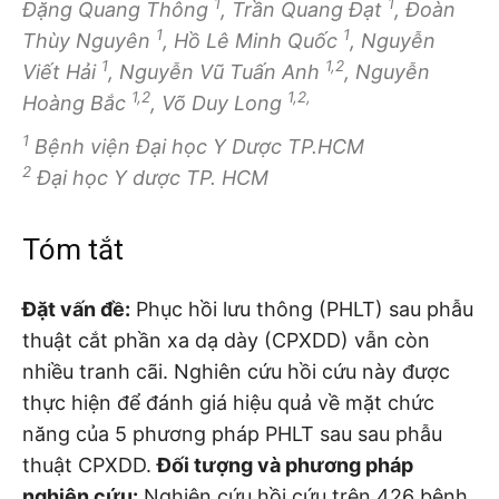
1
1
Đặng Quang Thông
, Trần Quang Đạt
, Đoàn
1
1
Thùy Nguyên
, Hồ Lê Minh Quốc
, Nguyễn
1
1,2
Viết Hải
, Nguyễn Vũ Tuấn Anh
, Nguyễn
1,2
1,2,
Hoàng Bắc
, Võ Duy Long
1
Bệnh viện Đại học Y Dược TP.HCM
2
Đại học Y dược TP. HCM
Tóm tắt
Đặt vấn đề:
Phục hồi lưu thông (PHLT) sau phẫu
thuật cắt phần xa dạ dày (CPXDD) vẫn còn
nhiều tranh cãi. Nghiên cứu hồi cứu này được
thực hiện để đánh giá hiệu quả về mặt chức
năng của 5 phương pháp PHLT sau sau phẫu
thuật CPXDD.
Đối tượng và phương pháp
nghiên cứu:
Nghiên cứu hồi cứu trên 426 bệnh