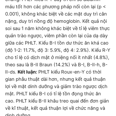
máu tốt hơn các phương pháp nối còn lại (p <
0.001), không khác biệt về các mặt duy trì cân
nặng, duy trì nồng độ hemoglobin. Kết quả nội
soi sau 1 năm không khác biệt về tỉ lệ viêm thực
quản trào ngược, viêm phần còn lại của dạ dày
giữa các PHLT. Kiểu B-I tồn dư thức ăn khá cao
(độ 1-2: 11.7%, độ 3: 5.9%, độ 4: 2.9%). Kiểu R-Y
cho tỉ lệ có dịch mật ở miệng nối ít nhất (4.8%),
theo sau là B-II Braun (14.2%) và B-I, B-II-h, B-
II-ds.
Kết luận:
PHLT kiểu Roux-en-Y có thời
gian phẫu thuật dài hơn, nhưng kết quả thuận
lợi về mặt dinh dưỡng và giảm trào ngược dịch
mật. PHLT kiểu B-I có tỉ lệ tồn đọng thức ăn
cao. PHLT kiểu B-II khâu treo quai đến đơn giản
về kĩ thuật, kết quả thuận lợi về chức năng và
dinh dưỡng.