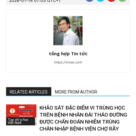
2026-01-14 07:03 UTC+7
tổng hợp Tin tức
https://vnras.com
RELATED ARTICLES
MORE FROM AUTHOR
KHẢO SÁT ĐẶC ĐIỂM VI TRÙNG HỌC
TRÊN BỆNH NHÂN ĐÁI THÁO ĐƯỜNG
Tạp chí y học
ĐƯỢC CHẨN ĐOÁN NHIỄM TRÙNG
Việt Nam
CHÂN NHẬP BỆNH VIỆN CHỢ RẪY