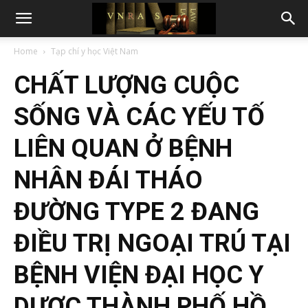
Home
Tạp chí y học Việt Nam
CHẤT LƯỢNG CUỘC
SỐNG VÀ CÁC YẾU TỐ
LIÊN QUAN Ở BỆNH
NHÂN ĐÁI THÁO
ĐƯỜNG TYPE 2 ĐANG
ĐIỀU TRỊ NGOẠI TRÚ TẠI
BỆNH VIỆN ĐẠI HỌC Y
DƯỢC THÀNH PHỐ HỒ