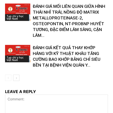
ĐÁNH GIÁ MỐI LIÊN QUAN GIỮA HÌNH
THÁI NHĨ TRÁI, NỒNG ĐỘ MATRIX
Tạp chí y học
METALLOPROTEINASE-2,
Việt Nam
OSTEOPONTIN, NT-PROBNP HUYẾT
TƯƠNG, ĐẶC ĐIỂM LÂM SÀNG, CẬN
LÂM...
ĐÁNH GIÁ KẾT QUẢ THAY KHỚP
HÁNG VỚI KỸ THUẬT KHÂU TĂNG
Tạp chí y học
CƯỜNG BAO KHỚP BẰNG CHỈ SIÊU
Việt Nam
BỀN TẠI BỆNH VIỆN QUÂN Y...
LEAVE A REPLY