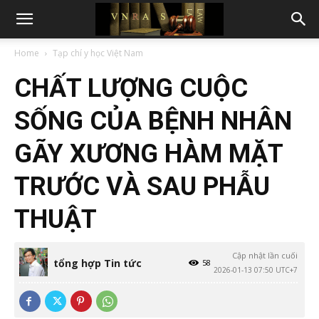
Home
Tạp chí y học Việt Nam
CHẤT LƯỢNG CUỘC
SỐNG CỦA BỆNH NHÂN
GÃY XƯƠNG HÀM MẶT
TRƯỚC VÀ SAU PHẪU
THUẬT
Cập nhật lần cuối
tổng hợp Tin tức
58
2026-01-13 07:50 UTC+7