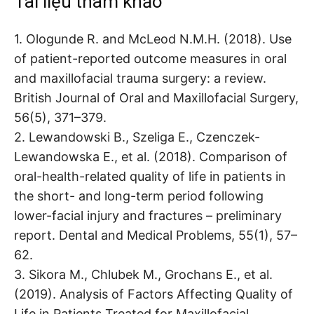
Tài liệu tham khảo
1. Ologunde R. and McLeod N.M.H. (2018). Use
of patient-reported outcome measures in oral
and maxillofacial trauma surgery: a review.
British Journal of Oral and Maxillofacial Surgery,
56(5), 371–379.
2. Lewandowski B., Szeliga E., Czenczek-
Lewandowska E., et al. (2018). Comparison of
oral-health-related quality of life in patients in
the short- and long-term period following
lower-facial injury and fractures – preliminary
report. Dental and Medical Problems, 55(1), 57–
62.
3. Sikora M., Chlubek M., Grochans E., et al.
(2019). Analysis of Factors Affecting Quality of
Life in Patients Treated for Maxillofacial