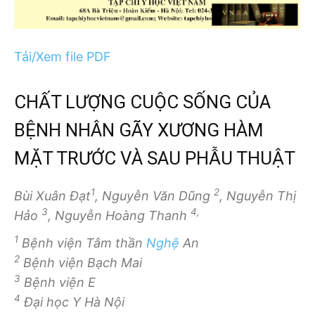
Tải/Xem file PDF
CHẤT LƯỢNG CUỘC SỐNG CỦA
BỆNH NHÂN GÃY XƯƠNG HÀM
MẶT TRƯỚC VÀ SAU PHẪU THUẬT
1
2
Bùi Xuân Đạt
, Nguyễn Văn Dũng
, Nguyễn Thị
3
4,
Hảo
, Nguyễn Hoàng Thanh
1
Bệnh viện Tâm thần
Nghệ
An
2
Bệnh viện Bạch Mai
3
Bệnh viện E
4
Đại học Y Hà Nội