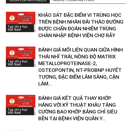
KHẢO SÁT ĐẶC ĐIỂM VI TRÙNG HỌC
TRÊN BỆNH NHÂN ĐÁI THÁO ĐƯỜNG
Tạp chí y học
ĐƯỢC CHẨN ĐOÁN NHIỄM TRÙNG
Việt Nam
CHÂN NHẬP BỆNH VIỆN CHỢ RẪY
ĐÁNH GIÁ MỐI LIÊN QUAN GIỮA HÌNH
THÁI NHĨ TRÁI, NỒNG ĐỘ MATRIX
Tạp chí y học
METALLOPROTEINASE-2,
Việt Nam
OSTEOPONTIN, NT-PROBNP HUYẾT
TƯƠNG, ĐẶC ĐIỂM LÂM SÀNG, CẬN
LÂM...
ĐÁNH GIÁ KẾT QUẢ THAY KHỚP
HÁNG VỚI KỸ THUẬT KHÂU TĂNG
Tạp chí y học
CƯỜNG BAO KHỚP BẰNG CHỈ SIÊU
Việt Nam
BỀN TẠI BỆNH VIỆN QUÂN Y...