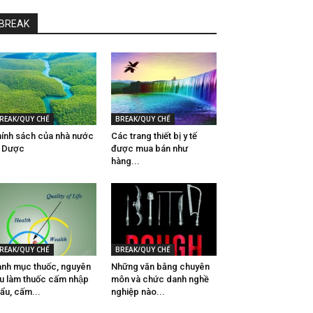
BREAK
REAK/QUY CHẾ
BREAK/QUY CHẾ
ính sách của nhà nước
Các trang thiết bị y tế
̀ Dược
được mua bán như
hàng...
REAK/QUY CHẾ
BREAK/QUY CHẾ
nh mục thuốc, nguyên
Những văn bằng chuyên
ệu làm thuốc cấm nhập
môn và chức danh nghề
ẩu, cấm...
nghiệp nào...