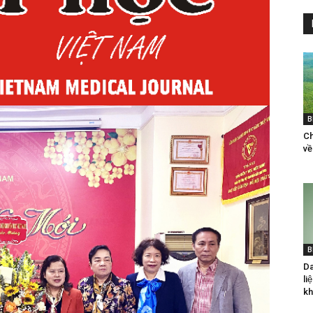
B
Ch
vê
B
Da
li
kh