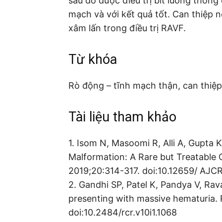
sau đó được điều trị bít luồng thôn
mạch và với kết quả tốt. Can thiệp n
xâm lấn trong điều trị RAVF.
Từ khóa
Rò động – tĩnh mạch thận, can thiệp
Tài liệu tham khảo
1. Isom N, Masoomi R, Alli A, Gupta 
Malformation: A Rare but Treatable
2019;20:314-317. doi:10.12659/ AJC
2. Gandhi SP, Patel K, Pandya V, Ra
presenting with massive hematuria. 
doi:10.2484/rcr.v10i1.1068