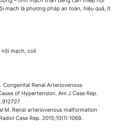
g động – tĩnh mạch thận bằng can thiệp nội
ội mạch là phương pháp an toàn, hiệu quả, ít
 nội mạch, coil
K. Congenital Renal Arteriovenous
 Cause of Hypertension. Am J Case Rep.
R.912727
val M. Renal arteriovenous malformation
Radiol Case Rep. 2015;10(1):1068.