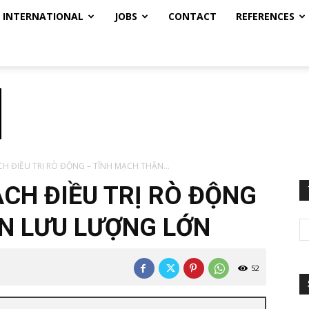
INTERNATIONAL
JOBS
CONTACT
REFERENCES
CH ĐIỀU TRỊ RÒ ĐỘNG – TĨNH MẠCH THẬN...
ẠCH ĐIỀU TRỊ RÒ ĐỘNG
N LƯU LƯỢNG LỚN
52