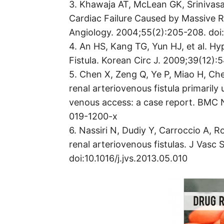
3. Khawaja AT, McLean GK, Srinivasa
Cardiac Failure Caused by Massive R
Angiology. 2004;55(2):205-208. do
4. An HS, Kang TG, Yun HJ, et al. H
Fistula. Korean Circ J. 2009;39(12)
5. Chen X, Zeng Q, Ye P, Miao H, Che
renal arteriovenous fistula primarily 
venous access: a case report. BMC N
019-1200-x
6. Nassiri N, Dudiy Y, Carroccio A, R
renal arteriovenous fistulas. J Vasc 
doi:10.1016/j.jvs.2013.05.010