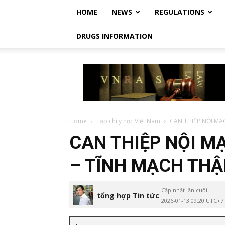
HOME
NEWS
REGULATIONS
DRUGS INFORMATION
Vietnam
Regulatory
Affairs
Society
–
Luật
Home
Tạp chí y học Việt Nam
CAN THIỆP NỘI MẠ
Dược
CAN THIỆP NỘI M
Việt
Nam
– TĨNH MẠCH THẬ
Cập nhật lần cuối
tổng hợp Tin tức
2026-01-13 09:20 UTC+7