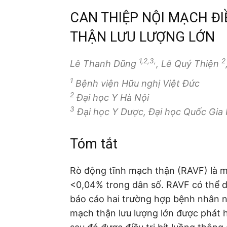
CAN THIỆP NỘI MẠCH ĐI
THẬN LƯU LƯỢNG LỚN
1,2,3,
2
Lê Thanh Dũng
, Lê Quý Thiện
1
Bệnh viện Hữu nghị Việt Đức
2
Đại học Y Hà Nội
3
Đại học Y Dược, Đại học Quốc Gia 
Tóm tắt
Rò động tĩnh mạch thận (RAVF) là mộ
<0,04% trong dân số. RAVF có thể d
báo cáo hai trường hợp bệnh nhân nữ
mạch thận lưu lượng lớn được phát h