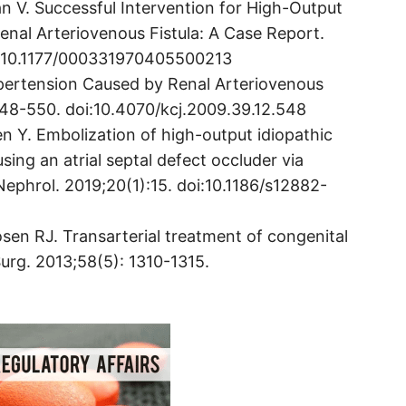
n V. Successful Intervention for High-Output
enal Arteriovenous Fistula: A Case Report.
i:10.1177/000331970405500213
ypertension Caused by Renal Arteriovenous
:548-550. doi:10.4070/kcj.2009.39.12.548
n Y. Embolization of high-output idiopathic
using an atrial septal defect occluder via
ephrol. 2019;20(1):15. doi:10.1186/s12882-
osen RJ. Transarterial treatment of congenital
Surg. 2013;58(5): 1310-1315.