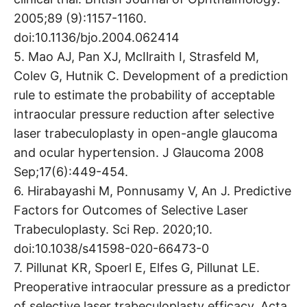
2005;89 (9):1157-1160.
doi:10.1136/bjo.2004.062414
5. Mao AJ, Pan XJ, McIlraith I, Strasfeld M,
Colev G, Hutnik C. Development of a prediction
rule to estimate the probability of acceptable
intraocular pressure reduction after selective
laser trabeculoplasty in open-angle glaucoma
and ocular hypertension. J Glaucoma 2008
Sep;17(6):449-454.
6. Hirabayashi M, Ponnusamy V, An J. Predictive
Factors for Outcomes of Selective Laser
Trabeculoplasty. Sci Rep. 2020;10.
doi:10.1038/s41598-020-66473-0
7. Pillunat KR, Spoerl E, Elfes G, Pillunat LE.
Preoperative intraocular pressure as a predictor
of selective laser trabeculoplasty efficacy. Acta