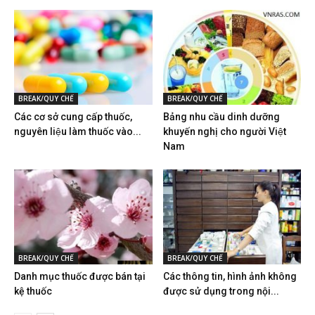
BREAK/QUY CHẾ
BREAK/QUY CHẾ
Các cơ sở cung cấp thuốc,
Bảng nhu cầu dinh dưỡng
nguyên liệu làm thuốc vào...
khuyến nghị cho người Việt
Nam
BREAK/QUY CHẾ
BREAK/QUY CHẾ
Danh mục thuốc được bán tại
Các thông tin, hình ảnh không
kệ thuốc
được sử dụng trong nội...