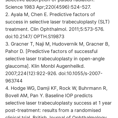
Science 1983 Apr;220(4596):524-527.
2. Ayala M, Chen E. Predictive factors of
success in selective laser trabeculoplasty (SLT)
treatment. Clin Ophthalmol. 2011;5:573-576.
doi:10.2147/ OPTH.S19873
3. Gracner T, Naji M, Hudovernik M, Gracner B,
Pahor D. [Predictive factors of successful
selective laser trabeculoplasty in open-angle
glaucoma]. Klin Monbl Augenheilkd.
2007;224(12):922-926. doi:10.1055/s-2007-
963744
4. Hodge WG, Damji KF, Rock W, Buhrmann R,
Bovell AM, Pan Y. Baseline IOP predicts
selective laser trabeculoplasty success at 1 year
post-treatment: results from a randomised
clinical trial. British Journal of Ophthalmology.