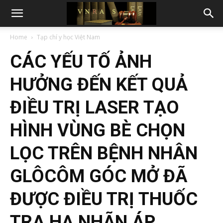
Home
Tạp chí y học Việt Nam
CÁC YẾU TỐ ẢNH
HƯỞNG ĐẾN KẾT QUẢ
ĐIỀU TRỊ LASER TẠO
HÌNH VÙNG BÈ CHỌN
LỌC TRÊN BỆNH NHÂN
GLÔCÔM GÓC MỞ ĐÃ
ĐƯỢC ĐIỀU TRỊ THUỐC
TRA HẠ NHÃN ÁP