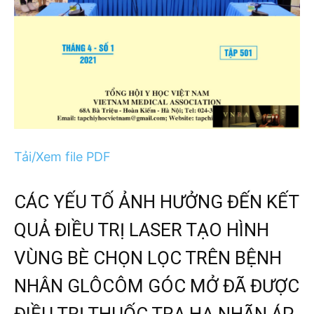
Tải/Xem file PDF
CÁC YẾU TỐ ẢNH HƯỞNG ĐẾN KẾT
QUẢ ĐIỀU TRỊ LASER TẠO HÌNH
VÙNG BÈ CHỌN LỌC TRÊN BỆNH
NHÂN GLÔCÔM GÓC MỞ ĐÃ ĐƯỢC
ĐIỀU TRỊ THUỐC TRA HẠ NHÃN ÁP