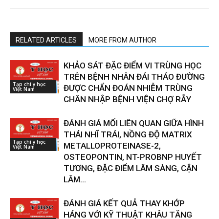
RELATED ARTICLES
MORE FROM AUTHOR
KHẢO SÁT ĐẶC ĐIỂM VI TRÙNG HỌC
TRÊN BỆNH NHÂN ĐÁI THÁO ĐƯỜNG
Tạp chí y học
ĐƯỢC CHẨN ĐOÁN NHIỄM TRÙNG
Việt Nam
CHÂN NHẬP BỆNH VIỆN CHỢ RẪY
ĐÁNH GIÁ MỐI LIÊN QUAN GIỮA HÌNH
THÁI NHĨ TRÁI, NỒNG ĐỘ MATRIX
Tạp chí y học
METALLOPROTEINASE-2,
Việt Nam
OSTEOPONTIN, NT-PROBNP HUYẾT
TƯƠNG, ĐẶC ĐIỂM LÂM SÀNG, CẬN
LÂM...
ĐÁNH GIÁ KẾT QUẢ THAY KHỚP
HÁNG VỚI KỸ THUẬT KHÂU TĂNG