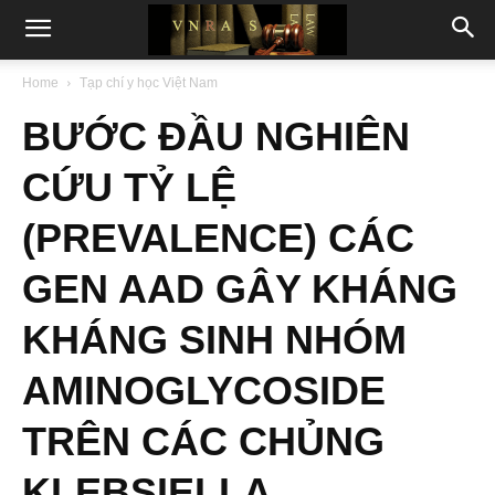
Home
Tạp chí y học Việt Nam
BƯỚC ĐẦU NGHIÊN
CỨU TỶ LỆ
(PREVALENCE) CÁC
GEN AAD GÂY KHÁNG
KHÁNG SINH NHÓM
AMINOGLYCOSIDE
TRÊN CÁC CHỦNG
KLEBSIELLA