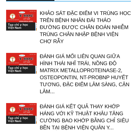
KHẢO SÁT ĐẶC ĐIỂM VI TRÙNG HỌC
TRÊN BỆNH NHÂN ĐÁI THÁO
Tạp chí y học
ĐƯỜNG ĐƯỢC CHẨN ĐOÁN NHIỄM
Việt Nam
TRÙNG CHÂN NHẬP BỆNH VIỆN
CHỢ RẪY
ĐÁNH GIÁ MỐI LIÊN QUAN GIỮA
HÌNH THÁI NHĨ TRÁI, NỒNG ĐỘ
Tạp chí y học
MATRIX METALLOPROTEINASE-2,
Việt Nam
OSTEOPONTIN, NT-PROBNP HUYẾT
TƯƠNG, ĐẶC ĐIỂM LÂM SÀNG, CẬN
LÂM...
ĐÁNH GIÁ KẾT QUẢ THAY KHỚP
HÁNG VỚI KỸ THUẬT KHÂU TĂNG
Tạp chí y học
CƯỜNG BAO KHỚP BẰNG CHỈ SIÊU
Việt Nam
BỀN TẠI BỆNH VIỆN QUÂN Y...