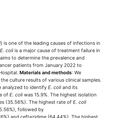
i
) is one of the leading causes of infections in
E. coli
is a major cause of treatment failure in
y aims to determine the prevalence and
ancer patients from January 2022 to
Hospital.
Materials and methods
: We
he culture results of various clinical samples.
e analyzed to identify
E. coli
and its
ce of
E. coli
was 15.9%. The highest isolation
es (35.56%). The highest rate of
E. coli
95.56%), followed by
76%) and ceftazidime (64.44%). The highest