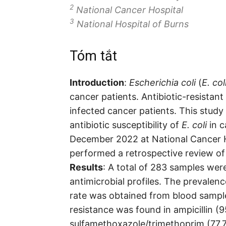
2
National Cancer Hospital
3
National Hospital of Burns
Tóm tắt
Introduction
:
Escherichia coli
(
E. col
cancer patients. Antibiotic-resistant
infected cancer patients. This stud
antibiotic susceptibility of
E. coli
in c
December 2022 at National Cancer 
performed a retrospective review of t
Results
: A total of 283 samples wer
antimicrobial profiles. The prevalen
rate was obtained from blood sampl
resistance was found in ampicillin (
sulfamethoxazole/trimethoprim (77.