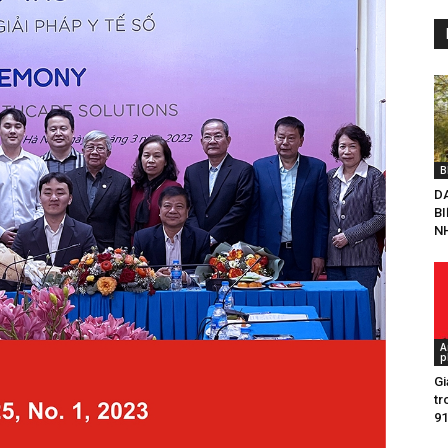
B
D
B
NH
A
p
Gia
tr
91