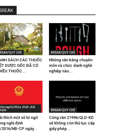
BREAK
REAK/QUY CHẾ
BREAK/QUY CHẾ
ANH SÁCH CÁC THUỐC
Những văn bằng chuyên
IỆT DƯỢC GỐC ĐÃ CÓ
môn và chức danh nghề
IỀU THUỐC...
nghiệp nào...
ntiseptic/Hóa chất chế
hẩm
BREAK/QUY CHẾ
̉i thích một số từ ngữ
Công văn 21996/QLD-KD
ong nghị định
sẽ không còn thủ tục cấp
/2016/NĐ-CP ngày...
giấy phép...