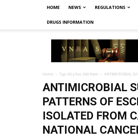
HOME
NEWS
REGULATIONS
DRUGS INFORMATION
Vietnam
Regulatory
Affairs
Society
–
Luật
Home
Tạp chí y học Việt Nam
ANTIMICROBIAL SUS
Dược
ANTIMICROBIAL S
Việt
Nam
PATTERNS OF ESC
ISOLATED FROM C
NATIONAL CANCE