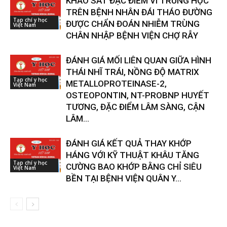
KHẢO SÁT ĐẶC ĐIỂM VI TRÙNG HỌC
TRÊN BỆNH NHÂN ĐÁI THÁO ĐƯỜNG
Tạp chí y học
ĐƯỢC CHẨN ĐOÁN NHIỄM TRÙNG
Việt Nam
CHÂN NHẬP BỆNH VIỆN CHỢ RẪY
ĐÁNH GIÁ MỐI LIÊN QUAN GIỮA HÌNH
THÁI NHĨ TRÁI, NỒNG ĐỘ MATRIX
Tạp chí y học
METALLOPROTEINASE-2,
Việt Nam
OSTEOPONTIN, NT-PROBNP HUYẾT
TƯƠNG, ĐẶC ĐIỂM LÂM SÀNG, CẬN
LÂM...
ĐÁNH GIÁ KẾT QUẢ THAY KHỚP
HÁNG VỚI KỸ THUẬT KHÂU TĂNG
Tạp chí y học
CƯỜNG BAO KHỚP BẰNG CHỈ SIÊU
Việt Nam
BỀN TẠI BỆNH VIỆN QUÂN Y...