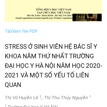
Tải/Xem file PDF
STRESS Ở SINH VIÊN HỆ BÁC SĨ Y
KHOA NĂM THỨ NHẤT TRƯỜNG
ĐẠI HỌC Y HÀ NỘI NĂM HỌC 2020-
2021 VÀ MỘT SỐ YẾU TỐ LIÊN
QUAN
1,
1
Thị Vũ Huyền Lê
, Thị Thu Thủy Nguyễn
1
Trường Đại học Y Hà Nội