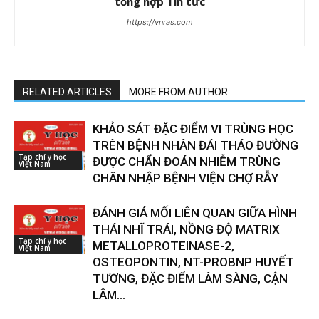
tổng hợp Tin tức
https://vnras.com
RELATED ARTICLES
MORE FROM AUTHOR
KHẢO SÁT ĐẶC ĐIỂM VI TRÙNG HỌC
TRÊN BỆNH NHÂN ĐÁI THÁO ĐƯỜNG
Tạp chí y học
ĐƯỢC CHẨN ĐOÁN NHIỄM TRÙNG
Việt Nam
CHÂN NHẬP BỆNH VIỆN CHỢ RẪY
ĐÁNH GIÁ MỐI LIÊN QUAN GIỮA HÌNH
THÁI NHĨ TRÁI, NỒNG ĐỘ MATRIX
Tạp chí y học
METALLOPROTEINASE-2,
Việt Nam
OSTEOPONTIN, NT-PROBNP HUYẾT
TƯƠNG, ĐẶC ĐIỂM LÂM SÀNG, CẬN
LÂM...