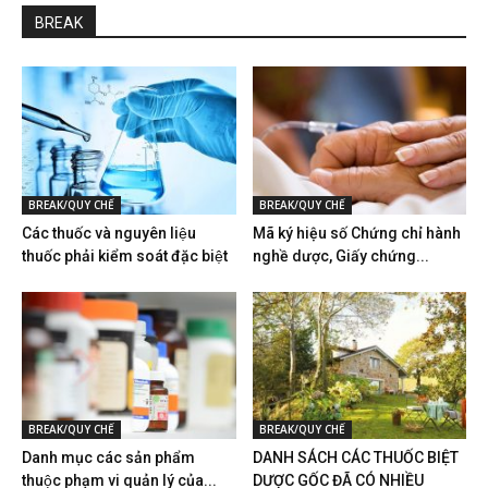
BREAK
BREAK/QUY CHẾ
BREAK/QUY CHẾ
Các thuốc và nguyên liệu
Mã ký hiệu số Chứng chỉ hành
thuốc phải kiểm soát đặc biệt
nghề dược, Giấy chứng...
BREAK/QUY CHẾ
BREAK/QUY CHẾ
Danh mục các sản phẩm
DANH SÁCH CÁC THUỐC BIỆT
thuộc phạm vi quản lý của...
DƯỢC GỐC ĐÃ CÓ NHIỀU