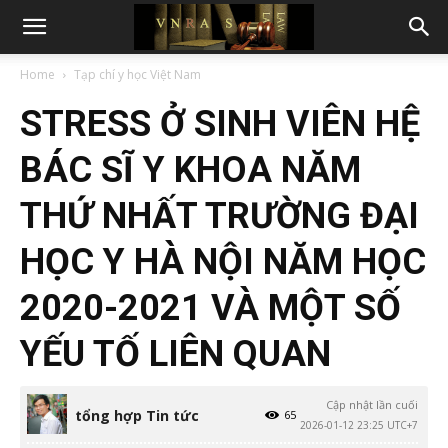
Home
Tạp chí y học Việt Nam
STRESS Ở SINH VIÊN HỆ
BÁC SĨ Y KHOA NĂM
THỨ NHẤT TRƯỜNG ĐẠI
HỌC Y HÀ NỘI NĂM HỌC
2020-2021 VÀ MỘT SỐ
YẾU TỐ LIÊN QUAN
Cập nhật lần cuối
tổng hợp Tin tức
65
2026-01-12 23:25 UTC+7