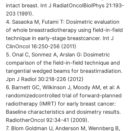
intact breast. Int J RadiatOncolBiolPhys 21:193-
203 (1991).
4. Sasaoka M, Futami T: Dosimetric evaluation
of whole breastradiotherapy using field-in-field
technique in early-stage breastcancer. Int J
ClinOncol 16:250-256 (2011)
5. Onal C, Sonmez A, Arslan G: Dosimetric
comparison of the field-in-field technique and
tangential wedged beams for breastirradiation.
Jpn J Radiol 30:218-226 (2012)
6. Barnett GC, Wilkinson J, Moody AM, et al: A
randomizedcontrolled trial of forward-planned
radiotherapy (IMRT) for early breast cancer:
Baseline characteristics and dosimetry results.
RadiotherOncol 92:34-41 (2009).
7. Blom Goldman U, Anderson M, Wennberg B,