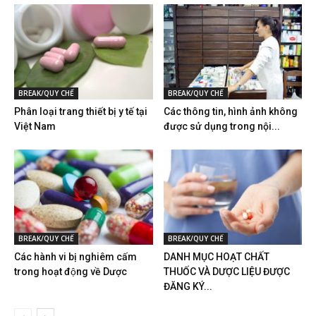
BREAK/QUY CHẾ
BREAK/QUY CHẾ
Phân loại trang thiết bị y tế tại
Các thông tin, hình ảnh không
Việt Nam
được sử dụng trong nội...
BREAK/QUY CHẾ
BREAK/QUY CHẾ
Các hành vi bị nghiêm cấm
DANH MỤC HOẠT CHẤT
trong hoạt động về Dược
THUỐC VÀ DƯỢC LIỆU ĐƯỢC
ĐĂNG KÝ...