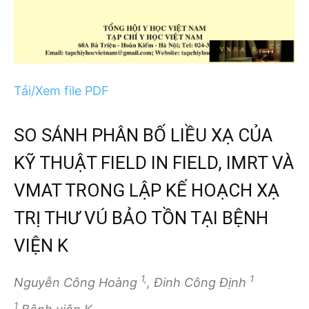
Tải/Xem file PDF
SO SÁNH PHÂN BỐ LIỀU XẠ CỦA
KỸ THUẬT FIELD IN FIELD, IMRT VÀ
VMAT TRONG LẬP KẾ HOẠCH XẠ
TRỊ THƯ VÚ BẢO TỒN TẠI BỆNH
VIỆN K
1,
1
Nguyễn Công Hoàng
, Đinh Công Định
1