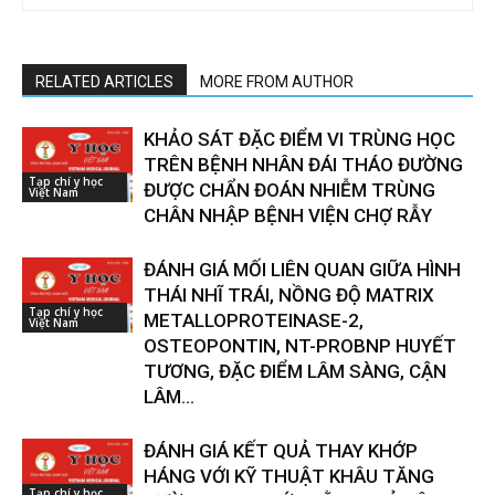
RELATED ARTICLES
MORE FROM AUTHOR
KHẢO SÁT ĐẶC ĐIỂM VI TRÙNG HỌC
TRÊN BỆNH NHÂN ĐÁI THÁO ĐƯỜNG
Tạp chí y học
ĐƯỢC CHẨN ĐOÁN NHIỄM TRÙNG
Việt Nam
CHÂN NHẬP BỆNH VIỆN CHỢ RẪY
ĐÁNH GIÁ MỐI LIÊN QUAN GIỮA HÌNH
THÁI NHĨ TRÁI, NỒNG ĐỘ MATRIX
Tạp chí y học
METALLOPROTEINASE-2,
Việt Nam
OSTEOPONTIN, NT-PROBNP HUYẾT
TƯƠNG, ĐẶC ĐIỂM LÂM SÀNG, CẬN
LÂM...
ĐÁNH GIÁ KẾT QUẢ THAY KHỚP
HÁNG VỚI KỸ THUẬT KHÂU TĂNG
Tạp chí y học