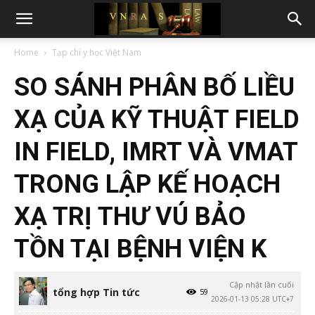
Home
Tạp chí y học Việt Nam
SO SÁNH PHÂN BỐ LIỀU
XẠ CỦA KỸ THUẬT FIELD
IN FIELD, IMRT VÀ VMAT
TRONG LẬP KẾ HOẠCH
XẠ TRỊ THƯ VÚ BẢO
TỒN TẠI BỆNH VIỆN K
Cập nhật lần cuối
tổng hợp Tin tức
59
2026-01-13 05:28 UTC+7