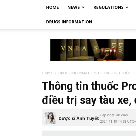
HOME
NEWS
REGULATIONS
DRUGS INFORMATION
Vietnam
Regulatory
Affairs
Society
–
Luật
Home
DRUGS INFORMATION/THÔNG TIN THUỐC
Dược
Thông tin thuốc Pr
Việt
Nam
điều trị say tàu xe,
Cập nhật lần cuối
Dược sĩ Ánh Tuyết
2024-11-19 14:38 UTC