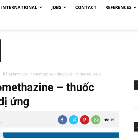
INTERNATIONAL
JOBS
CONTACT
REFERENCES
Thông tin thuốc Promethazine – thuốc điều trị say tàu xe, dị...
omethazine – thuốc
 dị ứng
351
+7