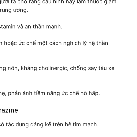
gười ta cho rằng cấu hình này làm thuốc giảm
trung ương.
stamin và an thần mạnh.
ch hoặc ức chế một cách nghịch lý hệ thần
g nôn, kháng cholinergic, chống say tàu xe
ẹ, phản ánh tiềm năng ức chế hô hấp.
hazine
 có tác dụng đáng kể trên hệ tim mạch.