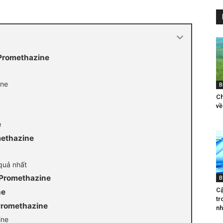
 Promethazine
ine
B
Ch
vê
e
methazine
quả nhất
Promethazine
B
Cậ
ne
tr
Promethazine
nh
ine