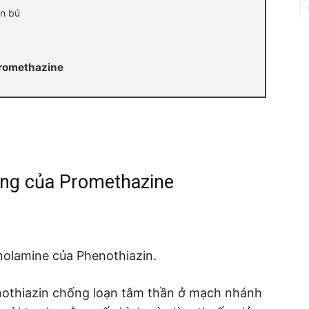
on bú
Promethazine
ộng của
Promethazine
nolamine của Phenothiazin.
nothiazin chống loạn tâm thần ở mạch nhánh