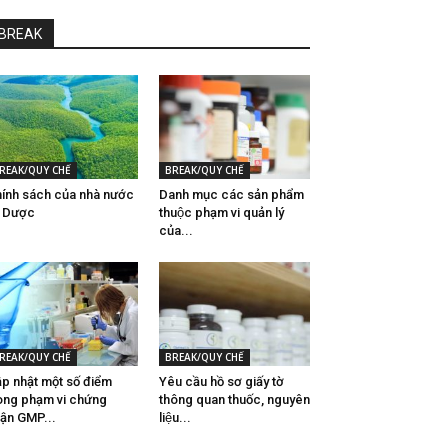
BREAK
REAK/QUY CHẾ
BREAK/QUY CHẾ
ính sách của nhà nước
Danh mục các sản phẩm
̀ Dược
thuộc phạm vi quản lý
của...
REAK/QUY CHẾ
BREAK/QUY CHẾ
p nhật một số điểm
Yêu cầu hồ sơ giấy tờ
ong phạm vi chứng
thông quan thuốc, nguyên
ận GMP...
liệu...