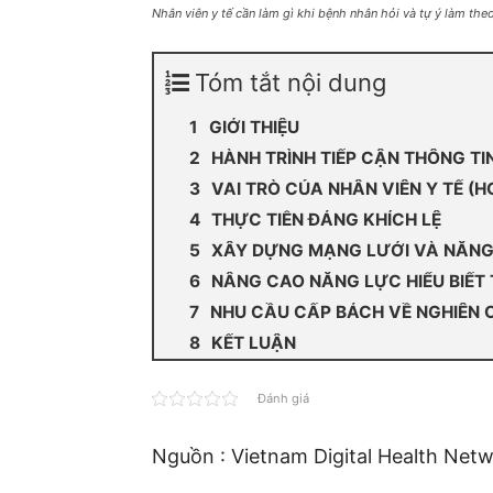
Nhân viên y tế cần làm gì khi bệnh nhân hỏi và tự ý làm t
Tóm tắt nội dung
GIỚI THIỆU
HÀNH TRÌNH TIẾP CẬN THÔNG T
VAI TRÒ CỦA NHÂN VIÊN Y TẾ (H
THỰC TIỄN ĐÁNG KHÍCH LỆ
XÂY DỰNG MẠNG LƯỚI VÀ NĂNG
NÂNG CAO NĂNG LỰC HIỂU BIẾT
NHU CẦU CẤP BÁCH VỀ NGHIÊN 
KẾT LUẬN
Đánh giá
Nguồn : Vietnam Digital Health Net