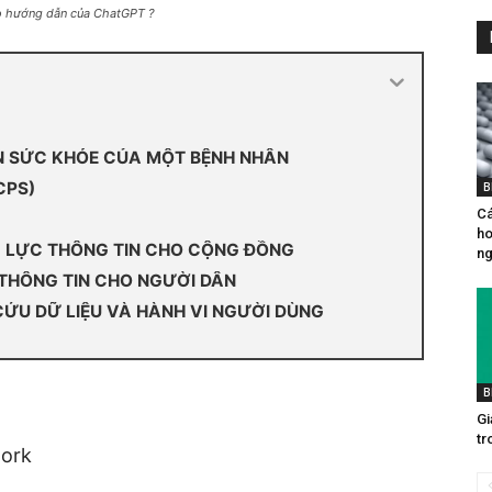
heo hướng dẫn của ChatGPT ?
IN SỨC KHỎE CỦA MỘT BỆNH NHÂN
CPS)
B
Ca
ho
 LỰC THÔNG TIN CHO CỘNG ĐỒNG
ng
 THÔNG TIN CHO NGƯỜI DÂN
CỨU DỮ LIỆU VÀ HÀNH VI NGƯỜI DÙNG
B
Gia
tr
work