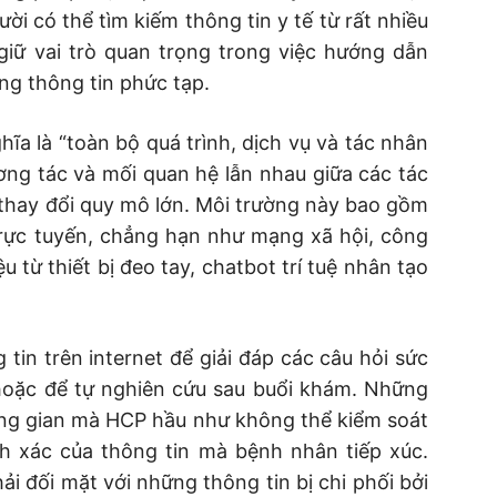
i có thể tìm kiếm thông tin y tế từ rất nhiều
iữ vai trò quan trọng trong việc hướng dẫn
g thông tin phức tạp.
ĩa là “toàn bộ quá trình, dịch vụ và tác nhân
ơng tác và mối quan hệ lẫn nhau giữa các tác
 thay đổi quy mô lớn. Môi trường này bao gồm
trực tuyến, chẳng hạn như mạng xã hội, công
u từ thiết bị đeo tay, chatbot trí tuệ nhân tạo
in trên internet để giải đáp các câu hỏi sức
hoặc để tự nghiên cứu sau buổi khám. Những
ng gian mà HCP hầu như không thể kiểm soát
nh xác của thông tin mà bệnh nhân tiếp xúc.
 đối mặt với những thông tin bị chi phối bởi