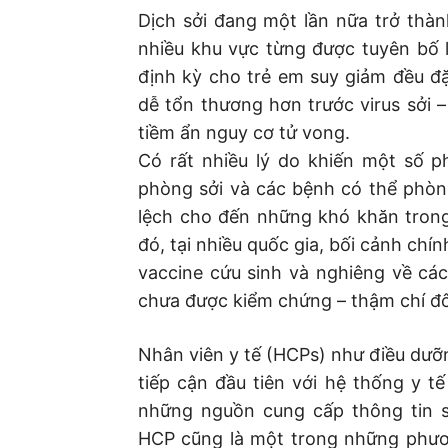
Dịch sởi đang một lần nữa trở thàn
nhiều khu vực từng được tuyên bố l
định kỳ cho trẻ em suy giảm đều đặ
dễ tổn thương hơn trước virus sởi –
tiềm ẩn nguy cơ tử vong.
Có rất nhiều lý do khiến một số 
phòng sởi và các bệnh có thể phòn
lệch cho đến những khó khăn trong
đó, tại nhiều quốc gia, bối cảnh chín
vaccine cứu sinh và nghiêng về cá
chưa được kiểm chứng – thậm chí đôi
Nhân viên y tế (HCPs) như điều dưỡng,
tiếp cận đầu tiên với hệ thống y tế
những nguồn cung cấp thông tin s
HCP cũng là một trong những phươ