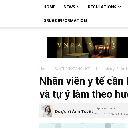
HOME
NEWS
REGULATIONS
DRUGS INFORMATION
Vietnam
Regulatory
Affairs
Society
–
Luật
Home
SYNTHESIS/TỔNG HỢP
Nhân viên y tế cần l
Dược
Nhân viên y tế cần 
Việt
Nam
và tự ý làm theo 
Cập nhật lần cuối
Dược sĩ Ánh Tuyết
2025-10-30 09:23 UTC