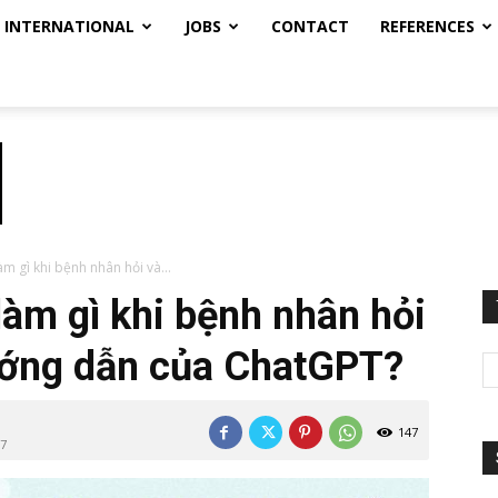
INTERNATIONAL
JOBS
CONTACT
REFERENCES
àm gì khi bệnh nhân hỏi và...
làm gì khi bệnh nhân hỏi
hướng dẫn của ChatGPT?
147
+7