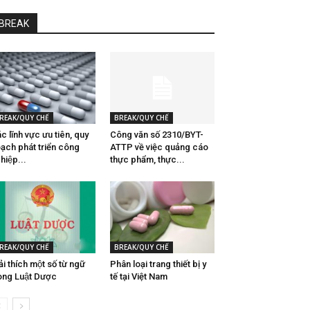
BREAK
REAK/QUY CHẾ
BREAK/QUY CHẾ
́c lĩnh vực ưu tiên, quy
Công văn số 2310/BYT-
ạch phát triển công
ATTP về việc quảng cáo
hiệp...
thực phẩm, thực...
REAK/QUY CHẾ
BREAK/QUY CHẾ
̉i thích một số từ ngữ
Phân loại trang thiết bị y
ong Luật Dược
tế tại Việt Nam