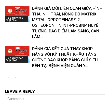
ĐÁNH GIÁ MỐI LIÊN QUAN GIỮA HÌNH
THÁI NHĨ TRÁI, NỒNG ĐỘ MATRIX
Tạp chí y học
METALLOPROTEINASE-2,
Việt Nam
OSTEOPONTIN, NT-PROBNP HUYẾT
TƯƠNG, ĐẶC ĐIỂM LÂM SÀNG, CẬN
LÂM...
ĐÁNH GIÁ KẾT QUẢ THAY KHỚP
HÁNG VỚI KỸ THUẬT KHÂU TĂNG
Tạp chí y học
CƯỜNG BAO KHỚP BẰNG CHỈ SIÊU
Việt Nam
BỀN TẠI BỆNH VIỆN QUÂN Y...
LEAVE A REPLY