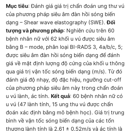
Mục tiêu
: Đánh giá giá trị chẩn đoán ung thư vú
của phương pháp siêu âm đàn hồi sóng biến
dạng – Shear wave elastography (SWE).
Đối
tượng và phương pháp
: Nghiên cứu trên 60
bệnh nhân nữ với 62 khối u vú được siêu âm
bằng B – mode, phân loại BI-RADS 3, 4a/b/c, 5;
được siêu âm đàn hồi sóng biến dạng để đánh
giá về mặt định lượng độ cứng của khối u thông
qua giá trị vận tốc sóng biến dạng (m/s). Từ đó
đánh giá độ nhạy, độ đặc hiệu, ngưỡng cut-off
của phương pháp siêu âm này trong chẩn đoán
u vú lành, ác tính.
Kết quả
: 60 bệnh nhân nữ có
u vú (47 lành tính, 15 ung thu vú được chẩn
đoán xác định bằng mô bệnh học). Giá trị trung
bình về vận tốc sóng biến dạng của các tổn
thương lành tính là 2,61 ± 0,52m/s và ác tính là