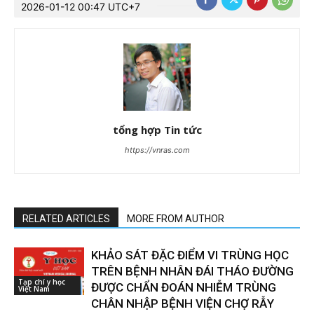
2026-01-12 00:47 UTC+7
tổng hợp Tin tức
https://vnras.com
RELATED ARTICLES
MORE FROM AUTHOR
KHẢO SÁT ĐẶC ĐIỂM VI TRÙNG HỌC
TRÊN BỆNH NHÂN ĐÁI THÁO ĐƯỜNG
Tạp chí y học
ĐƯỢC CHẨN ĐOÁN NHIỄM TRÙNG
Việt Nam
CHÂN NHẬP BỆNH VIỆN CHỢ RẪY