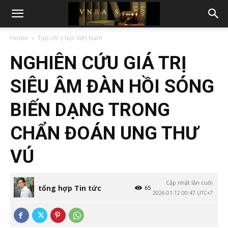
Home
Tạp chí y học Việt Nam
NGHIÊN CỨU GIÁ TRỊ
SIÊU ÂM ĐÀN HỒI SÓNG
BIẾN DẠNG TRONG
CHẨN ĐOÁN UNG THƯ
VÚ
Cập nhật lần cuối
tổng hợp Tin tức
65
2026-01-12 00:47 UTC+7