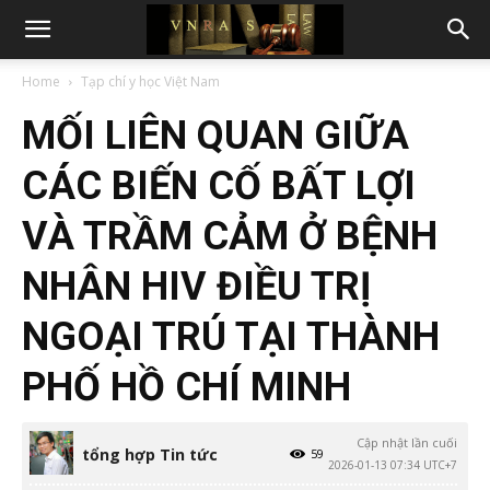
Home
Tạp chí y học Việt Nam
MỐI LIÊN QUAN GIỮA
CÁC BIẾN CỐ BẤT LỢI
VÀ TRẦM CẢM Ở BỆNH
NHÂN HIV ĐIỀU TRỊ
NGOẠI TRÚ TẠI THÀNH
PHỐ HỒ CHÍ MINH
Cập nhật lần cuối
tổng hợp Tin tức
59
2026-01-13 07:34 UTC+7