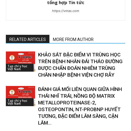
tổng hợp Tin tức
https://vnras.com
RELATED ARTICLES
MORE FROM AUTHOR
KHẢO SÁT ĐẶC ĐIỂM VI TRÙNG HỌC
TRÊN BỆNH NHÂN ĐÁI THÁO ĐƯỜNG
Tạp chí y học
ĐƯỢC CHẨN ĐOÁN NHIỄM TRÙNG
Việt Nam
CHÂN NHẬP BỆNH VIỆN CHỢ RẪY
ĐÁNH GIÁ MỐI LIÊN QUAN GIỮA HÌNH
THÁI NHĨ TRÁI, NỒNG ĐỘ MATRIX
Tạp chí y học
METALLOPROTEINASE-2,
Việt Nam
OSTEOPONTIN, NT-PROBNP HUYẾT
TƯƠNG, ĐẶC ĐIỂM LÂM SÀNG, CẬN
LÂM...