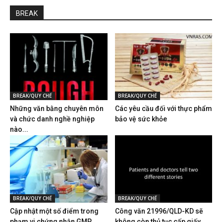
BREAK
BREAK/QUY CHẾ
BREAK/QUY CHẾ
Những văn bằng chuyên môn
Các yêu cầu đối với thực phẩm
và chức danh nghề nghiệp
bảo vệ sức khỏe
nào...
BREAK/QUY CHẾ
BREAK/QUY CHẾ
Cập nhật một số điểm trong
Công văn 21996/QLD-KD sẽ
phạm vi chứng nhận GMP...
không còn thủ tục cấp giấy