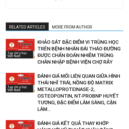
RELATED ARTICLES
MORE FROM AUTHOR
KHẢO SÁT ĐẶC ĐIỂM VI TRÙNG HỌC
TRÊN BỆNH NHÂN ĐÁI THÁO ĐƯỜNG
Tạp chí y học
ĐƯỢC CHẨN ĐOÁN NHIỄM TRÙNG
Việt Nam
CHÂN NHẬP BỆNH VIỆN CHỢ RẪY
ĐÁNH GIÁ MỐI LIÊN QUAN GIỮA HÌNH
THÁI NHĨ TRÁI, NỒNG ĐỘ MATRIX
Tạp chí y học
METALLOPROTEINASE-2,
Việt Nam
OSTEOPONTIN, NT-PROBNP HUYẾT
TƯƠNG, ĐẶC ĐIỂM LÂM SÀNG, CẬN
LÂM...
ĐÁNH GIÁ KẾT QUẢ THAY KHỚP