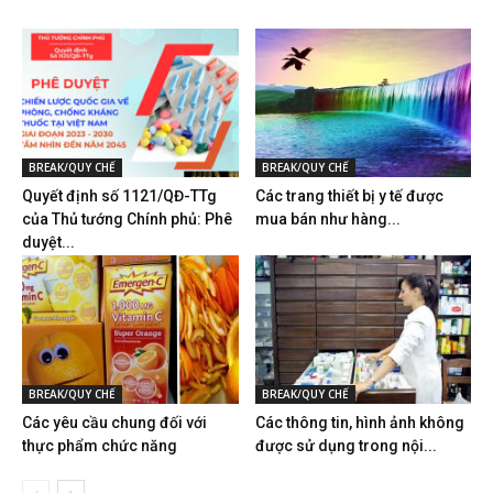
BREAK/QUY CHẾ
BREAK/QUY CHẾ
Quyết định số 1121/QĐ-TTg
Các trang thiết bị y tế được
của Thủ tướng Chính phủ: Phê
mua bán như hàng...
duyệt...
BREAK/QUY CHẾ
BREAK/QUY CHẾ
Các yêu cầu chung đối với
Các thông tin, hình ảnh không
thực phẩm chức năng
được sử dụng trong nội...