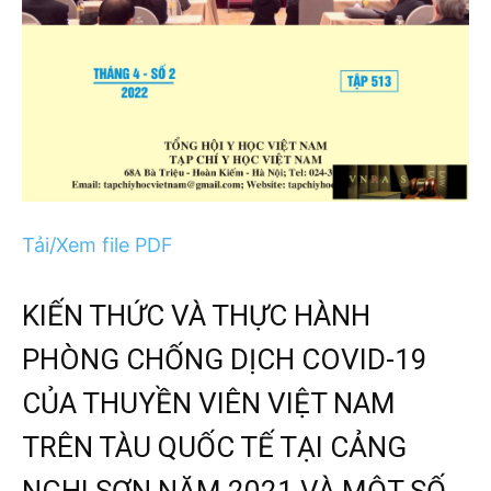
Tải/Xem file PDF
KIẾN THỨC VÀ THỰC HÀNH
PHÒNG CHỐNG DỊCH COVID-19
CỦA THUYỀN VIÊN VIỆT NAM
TRÊN TÀU QUỐC TẾ TẠI CẢNG
NGHI SƠN NĂM 2021 VÀ MỘT SỐ