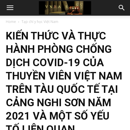
Home
Tạp chí y học Việt Nam
KIẾN THỨC VÀ THỰC
HÀNH PHÒNG CHỐNG
DỊCH COVID-19 CỦA
THUYỀN VIÊN VIỆT NAM
TRÊN TÀU QUỐC TẾ TẠI
CẢNG NGHI SƠN NĂM
2021 VÀ MỘT SỐ YẾU
TỐ LIÊN QUAN