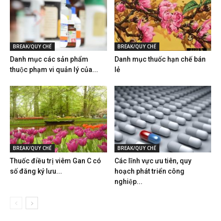
BREAK/QUY CHẾ
BREAK/QUY CHẾ
Danh mục các sản phẩm
Danh mục thuốc hạn chế bán
thuộc phạm vi quản lý của...
lẻ
BREAK/QUY CHẾ
BREAK/QUY CHẾ
Thuốc điều trị viêm Gan C có
Các lĩnh vực ưu tiên, quy
số đăng ký lưu...
hoạch phát triển công
nghiệp...