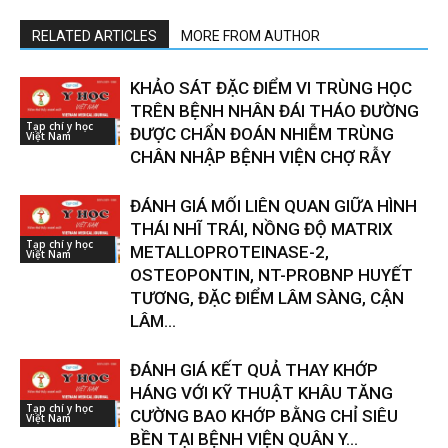
RELATED ARTICLES
MORE FROM AUTHOR
KHẢO SÁT ĐẶC ĐIỂM VI TRÙNG HỌC
TRÊN BỆNH NHÂN ĐÁI THÁO ĐƯỜNG
Tạp chí y học
ĐƯỢC CHẨN ĐOÁN NHIỄM TRÙNG
Việt Nam
CHÂN NHẬP BỆNH VIỆN CHỢ RẪY
ĐÁNH GIÁ MỐI LIÊN QUAN GIỮA HÌNH
THÁI NHĨ TRÁI, NỒNG ĐỘ MATRIX
Tạp chí y học
METALLOPROTEINASE-2,
Việt Nam
OSTEOPONTIN, NT-PROBNP HUYẾT
TƯƠNG, ĐẶC ĐIỂM LÂM SÀNG, CẬN
LÂM...
ĐÁNH GIÁ KẾT QUẢ THAY KHỚP
HÁNG VỚI KỸ THUẬT KHÂU TĂNG
Tạp chí y học
CƯỜNG BAO KHỚP BẰNG CHỈ SIÊU
Việt Nam
BỀN TẠI BỆNH VIỆN QUÂN Y...