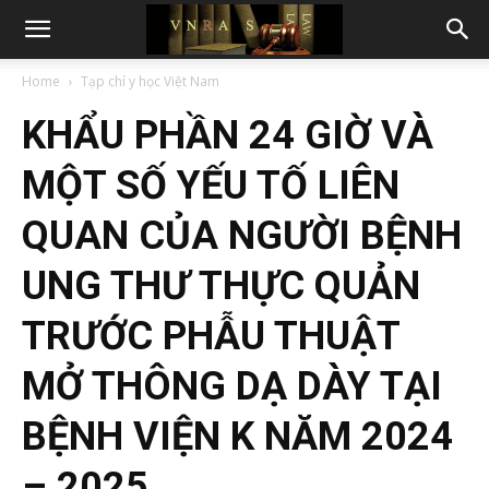
Home
Tạp chí y học Việt Nam
KHẨU PHẦN 24 GIỜ VÀ
MỘT SỐ YẾU TỐ LIÊN
QUAN CỦA NGƯỜI BỆNH
UNG THƯ THỰC QUẢN
TRƯỚC PHẪU THUẬT
MỞ THÔNG DẠ DÀY TẠI
BỆNH VIỆN K NĂM 2024
– 2025