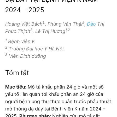
2024 – 2025
1,
2
Hoàng Việt Bách
, Phùng Văn Thái
,
Đào
Thị
3
1,2
Phúc Thịnh
, Lê Thị Hương
1
Bệnh viện K
2
Trường Đại học Y Hà Nội
3
Viện Dinh dưỡng
Tóm tắt
Mục tiêu:
Mô tả khẩu phần 24 giờ và một số
yếu tố liên quan tới khẩu phần ăn 24 giờ của
người bệnh ung thư thực quản trước phẫu thuật
mở thông dạ dày tại Bệnh viện K năm 2024 –
2025.
Phương pháp:
Nghiên cứu mô tả cắt