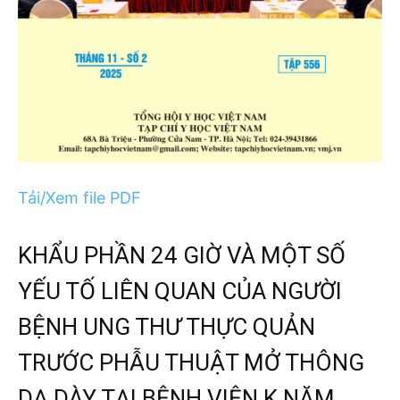
Tải/Xem file PDF
KHẨU PHẦN 24 GIỜ VÀ MỘT SỐ
YẾU TỐ LIÊN QUAN CỦA NGƯỜI
BỆNH UNG THƯ THỰC QUẢN
TRƯỚC PHẪU THUẬT MỞ THÔNG
DẠ DÀY TẠI BỆNH VIỆN K NĂM