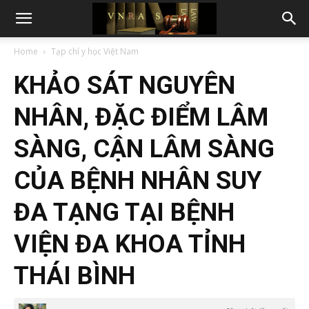
Home
Tạp chí y học Việt Nam
KHẢO SÁT NGUYÊN
NHÂN, ĐẶC ĐIỂM LÂM
SÀNG, CẬN LÂM SÀNG
CỦA BỆNH NHÂN SUY
ĐA TẠNG TẠI BỆNH
VIỆN ĐA KHOA TỈNH
THÁI BÌNH