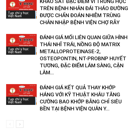
KHẢO SÁT ĐẶC ĐIỂM VI TRÙNG HỌC
TRÊN BỆNH NHÂN ĐÁI THÁO ĐƯỜNG
Tạp chí y học
ĐƯỢC CHẨN ĐOÁN NHIỄM TRÙNG
Việt Nam
CHÂN NHẬP BỆNH VIỆN CHỢ RẪY
ĐÁNH GIÁ MỐI LIÊN QUAN GIỮA HÌNH
THÁI NHĨ TRÁI, NỒNG ĐỘ MATRIX
Tạp chí y học
METALLOPROTEINASE-2,
Việt Nam
OSTEOPONTIN, NT-PROBNP HUYẾT
TƯƠNG, ĐẶC ĐIỂM LÂM SÀNG, CẬN
LÂM...
ĐÁNH GIÁ KẾT QUẢ THAY KHỚP
HÁNG VỚI KỸ THUẬT KHÂU TĂNG
Tạp chí y học
CƯỜNG BAO KHỚP BẰNG CHỈ SIÊU
Việt Nam
BỀN TẠI BỆNH VIỆN QUÂN Y...