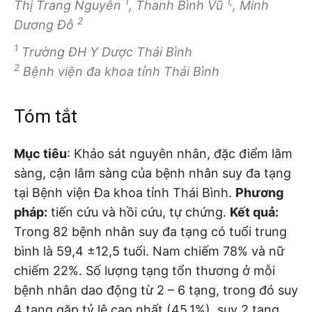
1
1,
Thị Trang Nguyễn
, Thanh Bình Vũ
, Minh
2
Dương Đỗ
1
Trường ĐH Y Dược Thái Bình
2
Bệnh viện đa khoa tỉnh Thái Bình
Tóm tắt
Mục tiêu
: Khảo sát nguyên nhân, đặc điểm lâm
sàng, cận lâm sàng của bệnh nhân suy đa tạng
tại Bệnh viện Đa khoa tỉnh Thái Bình.
Phương
pháp:
tiến cứu và hồi cứu, tự chứng.
Kết quả:
Trong 82 bệnh nhân suy đa tạng có tuổi trung
bình là 59,4 ±12,5 tuổi. Nam chiếm 78% và nữ
chiếm 22%. Số lượng tạng tổn thương ở mỗi
bệnh nhân dao động từ 2 – 6 tạng, trong đó suy
4 tạng gặp tỷ lệ cao nhất (45,1%), suy 2 tạng