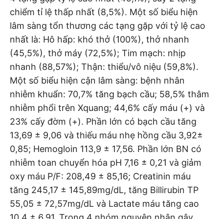
chiểm tỉ lệ thấp nhất (8,5%). Một số biểu hiện
lâm sàng tổn thương các tạng gặp với tỷ lệ cao
nhất là: Hô hấp: khó thở (100%), thở nhanh
(45,5%), thở máy (72,5%); Tim mạch: nhịp
nhanh (88,57%); Thận: thiểu/vô niệu (59,8%).
Một số biểu hiện cận lâm sàng: bệnh nhân
nhiễm khuẩn: 70,7% tăng bạch cầu; 58,5% thâm
nhiễm phổi trên Xquang; 44,6% cấy máu (+) và
23% cấy đờm (+). Phần lớn có bạch cầu tăng
13,69 ± 9,06 và thiếu máu nhẹ hồng cầu 3,92±
0,85; Hemogloin 113,9 ± 17,56. Phần lớn BN có
nhiễm toan chuyển hóa pH 7,16 ± 0,21 và giảm
oxy máu P/F: 208,49 ± 85,16; Creatinin máu
tăng 245,17 ± 145,89mg/dL, tăng Billirubin TP
55,05 ± 72,57mg/dL và Lactate máu tăng cao
10,4 ± 6,91. Trong 4 nhóm nguyên nhân gây