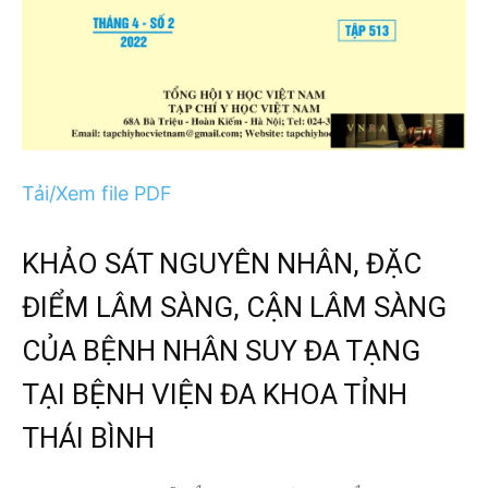
Tải/Xem file PDF
KHẢO SÁT NGUYÊN NHÂN, ĐẶC
ĐIỂM LÂM SÀNG, CẬN LÂM SÀNG
CỦA BỆNH NHÂN SUY ĐA TẠNG
TẠI BỆNH VIỆN ĐA KHOA TỈNH
THÁI BÌNH