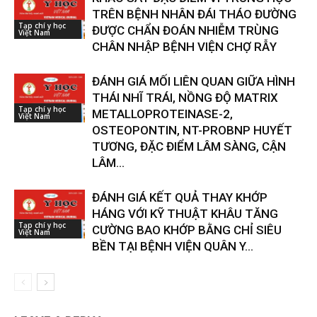
TRÊN BỆNH NHÂN ĐÁI THÁO ĐƯỜNG
Tạp chí y học
ĐƯỢC CHẨN ĐOÁN NHIỄM TRÙNG
Việt Nam
CHÂN NHẬP BỆNH VIỆN CHỢ RẪY
ĐÁNH GIÁ MỐI LIÊN QUAN GIỮA HÌNH
THÁI NHĨ TRÁI, NỒNG ĐỘ MATRIX
Tạp chí y học
METALLOPROTEINASE-2,
Việt Nam
OSTEOPONTIN, NT-PROBNP HUYẾT
TƯƠNG, ĐẶC ĐIỂM LÂM SÀNG, CẬN
LÂM...
ĐÁNH GIÁ KẾT QUẢ THAY KHỚP
HÁNG VỚI KỸ THUẬT KHÂU TĂNG
Tạp chí y học
CƯỜNG BAO KHỚP BẰNG CHỈ SIÊU
Việt Nam
BỀN TẠI BỆNH VIỆN QUÂN Y...