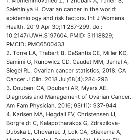
1. Momenimovahed Z, Tiznobaik A, Taheri S,
Salehiniya H. Ovarian cancer in the world:
epidemiology and risk factors. Int J Womens
Health. 2019 Apr 30;11:287-299. doi:
10.2147/IJWH.S197604. PMID: 31118829;
PMCID: PMC6500433
2. Torre LA, Trabert B, DeSantis CE, Miller KD,
Samimi G, Runowicz CD, Gaudet MM, Jemal A,
Siegel RL. Ovarian cancer statistics, 2018. CA
Cancer J Clin. 2018 Jul;68(4):284-296
3. Doubeni CA, Doubeni AR, Myers AE.
Diagnosis and Management of Ovarian Cancer.
Am Fam Physician. 2016; 93(11): 937-944
4. Karlsen MA, Høgdall EV, Christensen IJ,
Borgfeldt C, Kalapotharakos G, Zdrazilova-
Dubska L, Chovanec J, Lok CA, Stiekema A,