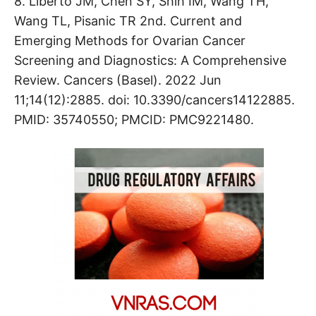
8. Liberto JM, Chen SY, Shih IM, Wang TH,
Wang TL, Pisanic TR 2nd. Current and
Emerging Methods for Ovarian Cancer
Screening and Diagnostics: A Comprehensive
Review. Cancers (Basel). 2022 Jun
11;14(12):2885. doi: 10.3390/cancers14122885.
PMID: 35740550; PMCID: PMC9221480.