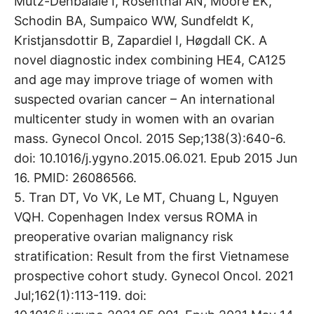
Mutz-Dehbalaie I, Rosenthal AN, Moore EK,
Schodin BA, Sumpaico WW, Sundfeldt K,
Kristjansdottir B, Zapardiel I, Høgdall CK. A
novel diagnostic index combining HE4, CA125
and age may improve triage of women with
suspected ovarian cancer – An international
multicenter study in women with an ovarian
mass. Gynecol Oncol. 2015 Sep;138(3):640-6.
doi: 10.1016/j.ygyno.2015.06.021. Epub 2015 Jun
16. PMID: 26086566.
5. Tran DT, Vo VK, Le MT, Chuang L, Nguyen
VQH. Copenhagen Index versus ROMA in
preoperative ovarian malignancy risk
stratification: Result from the first Vietnamese
prospective cohort study. Gynecol Oncol. 2021
Jul;162(1):113-119. doi: