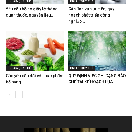
BREAK/QUY CHẾ
BREAK/QUY CHẾ
Yêu cầu hồ sơ giấy tờ thông
Các lĩnh vực ưu tiên, quy
quan thuốc, nguyên liệu...
hoạch phát triển công
nghiệp...
BREAK/QUY CHẾ
BREAK/QUY CHẾ
Các yêu cầu đối với thực phẩm
QUY ĐỊNH VIỆC GHI DẠNG BÀO
bổ sung
CHẾ TẠI KẾ HOẠCH LỰA...