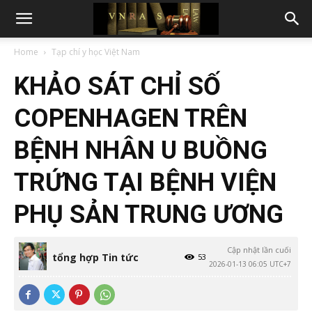
Home
Tạp chí y học Việt Nam
KHẢO SÁT CHỈ SỐ
COPENHAGEN TRÊN
BỆNH NHÂN U BUỒNG
TRỨNG TẠI BỆNH VIỆN
PHỤ SẢN TRUNG ƯƠNG
Cập nhật lần cuối
tổng hợp Tin tức
53
2026-01-13 06:05 UTC+7