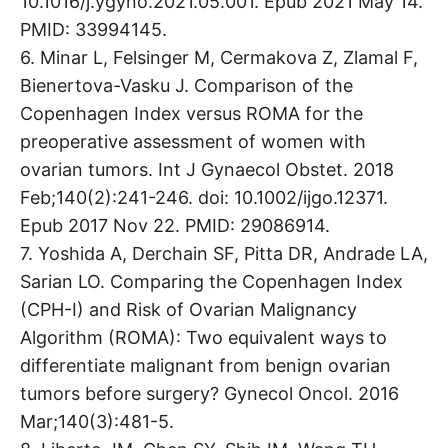
10.1016/j.ygyno.2021.05.001. Epub 2021 May 14.
PMID: 33994145.
6. Minar L, Felsinger M, Cermakova Z, Zlamal F,
Bienertova-Vasku J. Comparison of the
Copenhagen Index versus ROMA for the
preoperative assessment of women with
ovarian tumors. Int J Gynaecol Obstet. 2018
Feb;140(2):241-246. doi: 10.1002/ijgo.12371.
Epub 2017 Nov 22. PMID: 29086914.
7. Yoshida A, Derchain SF, Pitta DR, Andrade LA,
Sarian LO. Comparing the Copenhagen Index
(CPH-I) and Risk of Ovarian Malignancy
Algorithm (ROMA): Two equivalent ways to
differentiate malignant from benign ovarian
tumors before surgery? Gynecol Oncol. 2016
Mar;140(3):481-5.