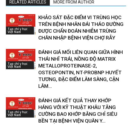
RELATED ARTICLES
MORE FROM AUTHOR
KHẢO SÁT ĐẶC ĐIỂM VI TRÙNG HỌC
TRÊN BỆNH NHÂN ĐÁI THÁO ĐƯỜNG
Tạp chí y học
ĐƯỢC CHẨN ĐOÁN NHIỄM TRÙNG
Việt Nam
CHÂN NHẬP BỆNH VIỆN CHỢ RẪY
ĐÁNH GIÁ MỐI LIÊN QUAN GIỮA HÌNH
THÁI NHĨ TRÁI, NỒNG ĐỘ MATRIX
Tạp chí y học
METALLOPROTEINASE-2,
Việt Nam
OSTEOPONTIN, NT-PROBNP HUYẾT
TƯƠNG, ĐẶC ĐIỂM LÂM SÀNG, CẬN
LÂM...
ĐÁNH GIÁ KẾT QUẢ THAY KHỚP
HÁNG VỚI KỸ THUẬT KHÂU TĂNG
Tạp chí y học
CƯỜNG BAO KHỚP BẰNG CHỈ SIÊU
Việt Nam
BỀN TẠI BỆNH VIỆN QUÂN Y...