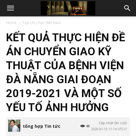
Home
Tạp chí y học Việt Nam
KẾT QUẢ THỰC HIỆN ĐỀ
ÁN CHUYỂN GIAO KỸ
THUẬT CỦA BỆNH VIỆN
ĐÀ NẴNG GIAI ĐOẠN
2019-2021 VÀ MỘT SỐ
YẾU TỐ ẢNH HƯỞNG
Cập nhật lần cuối
tổng hợp Tin tức
60
2026-01-13 11:14 UTC+7