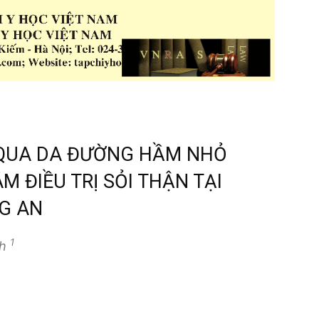
 QUA DA ĐƯỜNG HẦM NHỎ
M ĐIỀU TRỊ SỎI THẬN TẠI
NG AN
1
nh