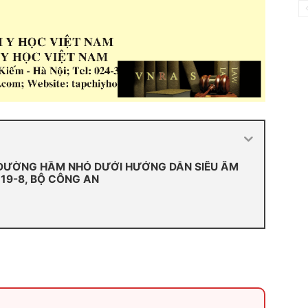
 ĐƯỜNG HẦM NHỎ DƯỚI HƯỚNG DẪN SIÊU ÂM
N 19-8, BỘ CÔNG AN