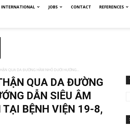
INTERNATIONAL
JOBS
CONTACT
REFERENCES
 THẬN QUA DA ĐƯỜNG HẦM NHỎ DƯỚI HƯỚNG...
 THẬN QUA DA ĐƯỜNG
ƯỚNG DẪN SIÊU ÂM
 TẠI BỆNH VIỆN 19-8,