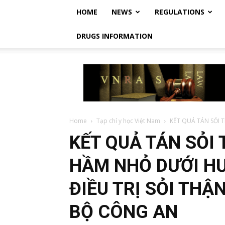
HOME
NEWS
REGULATIONS
DRUGS INFORMATION
Vietnam
Regulatory
Affairs
Society
–
Luật
Home
Tạp chí y học Việt Nam
KẾT QUẢ TÁN SỎI
Dược
KẾT QUẢ TÁN SỎI
Việt
Nam
HẦM NHỎ DƯỚI H
ĐIỀU TRỊ SỎI THẬN
BỘ CÔNG AN