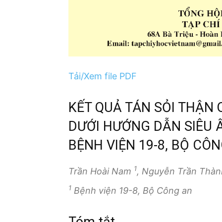
Tải/Xem file PDF
KẾT QUẢ TÁN SỎI THẬN
DƯỚI HƯỚNG DẪN SIÊU Â
BỆNH VIỆN 19-8, BỘ CÔ
1
Trần Hoài Nam
, Nguyễn Trần Thà
1
Bệnh viện 19-8, Bộ Công an
Tóm tắt