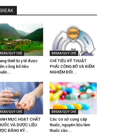
BREAK
REAK/QUY CHẾ
BREAK/QUY CHẾ
ang thiết bị y tế được
CHỈ TIÊU KỸ THUẬT
ễn công bố tiêu
PHẢI CÔNG BỐ VÀ KIỂM
uẩn...
NGHIỆM ĐỐI...
REAK/QUY CHẾ
BREAK/QUY CHẾ
ANH MỤC HOẠT CHẤT
Các cơ sở cung cấp
HUỐC VÀ DƯỢC LIỆU
thuốc, nguyên liệu làm
ỢC ĐĂNG KÝ...
thuốc vào...