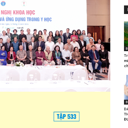
B
Tr
mi
ch
B
D
T
ĐƯ