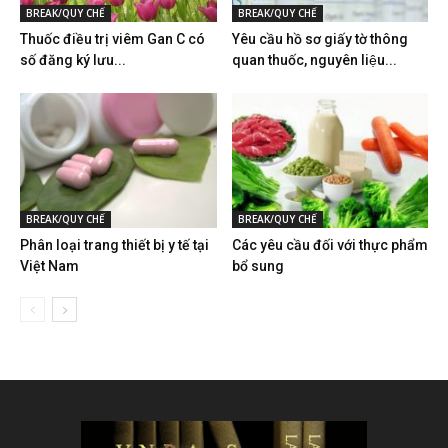
BREAK/QUY CHẾ
BREAK/QUY CHẾ
Thuốc điều trị viêm Gan C có
Yêu cầu hồ sơ giấy tờ thông
số đăng ký lưu...
quan thuốc, nguyên liệu...
BREAK/QUY CHẾ
BREAK/QUY CHẾ
Phân loại trang thiết bị y tế tại
Các yêu cầu đối với thực phẩm
Việt Nam
bổ sung