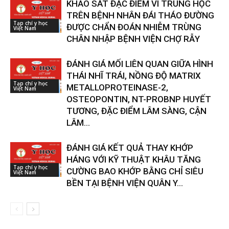
KHẢO SÁT ĐẶC ĐIỂM VI TRÙNG HỌC
TRÊN BỆNH NHÂN ĐÁI THÁO ĐƯỜNG
Tạp chí y học
ĐƯỢC CHẨN ĐOÁN NHIỄM TRÙNG
Việt Nam
CHÂN NHẬP BỆNH VIỆN CHỢ RẪY
ĐÁNH GIÁ MỐI LIÊN QUAN GIỮA HÌNH
THÁI NHĨ TRÁI, NỒNG ĐỘ MATRIX
Tạp chí y học
METALLOPROTEINASE-2,
Việt Nam
OSTEOPONTIN, NT-PROBNP HUYẾT
TƯƠNG, ĐẶC ĐIỂM LÂM SÀNG, CẬN
LÂM...
ĐÁNH GIÁ KẾT QUẢ THAY KHỚP
HÁNG VỚI KỸ THUẬT KHÂU TĂNG
Tạp chí y học
CƯỜNG BAO KHỚP BẰNG CHỈ SIÊU
Việt Nam
BỀN TẠI BỆNH VIỆN QUÂN Y...