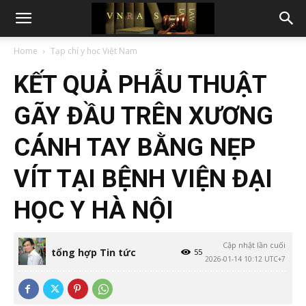
Home
Tạp chí y học Việt Nam
KẾT QUẢ PHẪU THUẬT
GÃY ĐẦU TRÊN XƯƠNG
CÁNH TAY BẰNG NẸP
VÍT TẠI BỆNH VIỆN ĐẠI
HỌC Y HÀ NỘI
Cập nhật lần cuối
tổng hợp Tin tức
55
2026-01-14 10:12 UTC+7