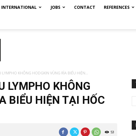
INTERNATIONAL
JOBS
CONTACT
REFERENCES
 U LYMPHO KHÔNG HODGKIN VÙNG RÌA BIỂU HIỆN...
Ị U LYMPHO KHÔNG
 BIỂU HIỆN TẠI HỐC
53