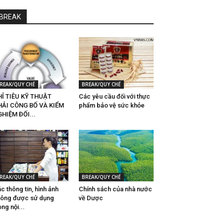
BREAK
REAK/QUY CHẾ
BREAK/QUY CHẾ
Ỉ TIÊU KỸ THUẬT
Các yêu cầu đối với thực
HẢI CÔNG BỐ VÀ KIỂM
phẩm bảo vệ sức khỏe
HIỆM ĐỐI...
REAK/QUY CHẾ
BREAK/QUY CHẾ
c thông tin, hình ảnh
Chính sách của nhà nước
ông được sử dụng
về Dược
ong nội...