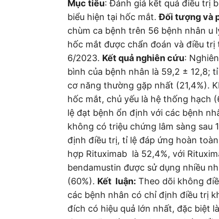
Mục tiêu
: Đánh giá kết quả điều tr
biểu hiện tại hốc mắt.
Đối tượng và
chùm ca bệnh trên 56 bệnh nhân u l
hốc mắt được chẩn đoán và điều trị 
6/2023.
Kết quả nghiên cứu
: Nghiên
bình của bệnh nhân là 59,2 ± 12,8; tỉ
cơ năng thường gặp nhất (21,4%). 
hốc mắt, chủ yếu là hệ thống hạch (6
lệ đạt bệnh ổn định với các bệnh nhâ
không có triệu chứng lâm sàng sau 1
định điều trị, tỉ lệ đáp ứng hoàn toàn
hợp Rituximab là 52,4%, với Rituxima
bendamustin được sử dụng nhiều nhấ
(60%).
Kết luận:
Theo dõi không điều 
các bệnh nhân có chỉ định điều trị kh
đích có hiệu quả lớn nhất, đặc biệt 