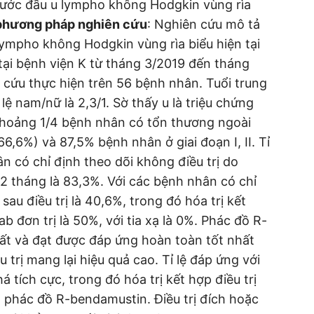
ị bước đầu u lympho không Hodgkin vùng rìa
 phương pháp nghiên cứu
: Nghiên cứu mô tả
ympho không Hodgkin vùng rìa biểu hiện tại
tại bệnh viện K từ tháng 3/2019 đến tháng
 cứu thực hiện trên 56 bệnh nhân. Tuổi trung
 lệ nam/nữ là 2,3/1. Sờ thấy u là triệu chứng
Khoảng 1/4 bệnh nhân có tổn thương ngoài
6,6%) và 87,5% bệnh nhân ở giai đoạn I, II. Tỉ
n có chỉ định theo dõi không điều trị do
2 tháng là 83,3%. Với các bệnh nhân có chỉ
 sau điều trị là 40,6%, trong đó hóa trị kết
b đơn trị là 50%, với tia xạ là 0%. Phác đồ R-
t và đạt được đáp ứng hoàn toàn tốt nhất
trị mang lại hiệu quả cao. Tỉ lệ đáp ứng với
á tích cực, trong đó hóa trị kết hợp điều trị
là phác đồ R-bendamustin. Điều trị đích hoặc