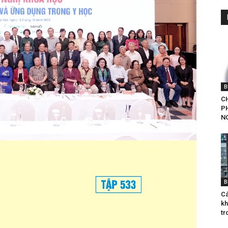
B
CH
P
NG
B
Cá
kh
tr