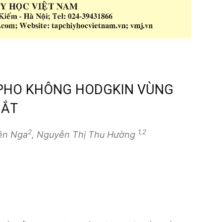
YMPHO KHÔNG HODGKIN VÙNG
MẮT
2
1,2
ền Nga
, Nguyễn Thị Thu Hường