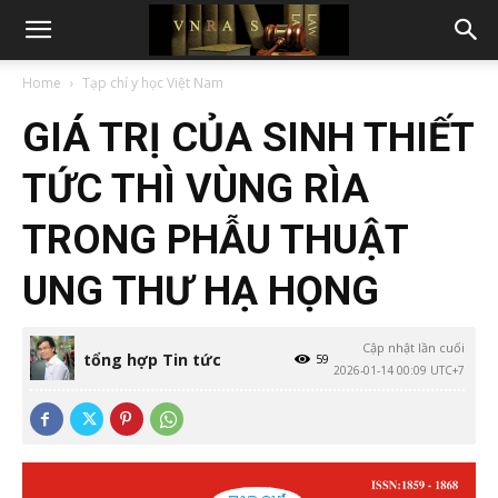
Home
Tạp chí y học Việt Nam
GIÁ TRỊ CỦA SINH THIẾT
TỨC THÌ VÙNG RÌA
TRONG PHẪU THUẬT
UNG THƯ HẠ HỌNG
Cập nhật lần cuối
tổng hợp Tin tức
59
2026-01-14 00:09 UTC+7