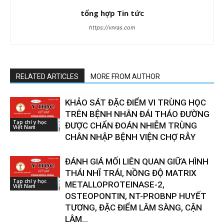
tổng hợp Tin tức
https://vnras.com
RELATED ARTICLES
MORE FROM AUTHOR
KHẢO SÁT ĐẶC ĐIỂM VI TRÙNG HỌC
TRÊN BỆNH NHÂN ĐÁI THÁO ĐƯỜNG
Tạp chí y học
ĐƯỢC CHẨN ĐOÁN NHIỄM TRÙNG
Việt Nam
CHÂN NHẬP BỆNH VIỆN CHỢ RẪY
ĐÁNH GIÁ MỐI LIÊN QUAN GIỮA HÌNH
THÁI NHĨ TRÁI, NỒNG ĐỘ MATRIX
Tạp chí y học
METALLOPROTEINASE-2,
Việt Nam
OSTEOPONTIN, NT-PROBNP HUYẾT
TƯƠNG, ĐẶC ĐIỂM LÂM SÀNG, CẬN
LÂM...