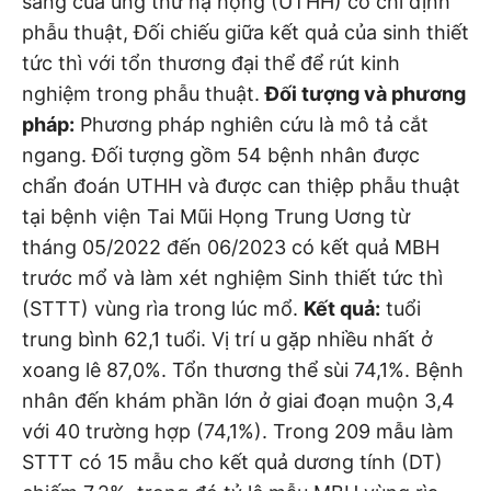
sàng của ung thư hạ họng (UTHH) có chỉ định
phẫu thuật, Đối chiếu giữa kết quả của sinh thiết
tức thì với tổn thương đại thể để rút kinh
nghiệm trong phẫu thuật.
Đối tượng và phương
pháp:
Phương pháp nghiên cứu là mô tả cắt
ngang. Đối tượng gồm 54 bệnh nhân được
chẩn đoán UTHH và được can thiệp phẫu thuật
tại bệnh viện Tai Mũi Họng Trung Uơng từ
tháng 05/2022 đến 06/2023 có kết quả MBH
trước mổ và làm xét nghiệm Sinh thiết tức thì
(STTT) vùng rìa trong lúc mổ.
Kết quả:
tuổi
trung bình 62,1 tuổi. Vị trí u gặp nhiều nhất ở
xoang lê 87,0%. Tổn thương thể sùi 74,1%. Bệnh
nhân đến khám phần lớn ở giai đoạn muộn 3,4
với 40 trường hợp (74,1%). Trong 209 mẫu làm
STTT có 15 mẫu cho kết quả dương tính (DT)