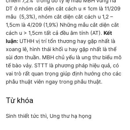
chiếm 7,2% trong đó tỷ lệ mẫu MBH vùng rìa
DT ở nhóm cắt diện cắt cách u ≤ 1cm là 11/209
mẫu (5,3%), nhóm cắt diện cắt cách u 1,2 –
1,5cm là 4/209 (1,9%) Những mẫu cắt diện cắt
cách u > 1,5cm tất cả đều âm tính (AT).
Kết
luận:
UTHH vị trí tổn thương hay gặp nhất là
xoang lê, hình thái khối u hay gặp nhất là thể
sùi đơn thuần. MBH chủ yếu là ung thư biểu mô
tế bào vảy. STTT là phương pháp hiệu quả, có
vai trò rất quan trọng giúp định hướng cho các
phẫu thuật viên ngay trong phẫu thuật.
Từ khóa
Sinh thiết tức thì, Ung thư hạ họng