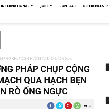
INTERNATIONAL
JOBS
CONTACT
REFERENCES
ƠNG PHÁP CHỤP CỘNG HƯỞNG TỪ BẠCH MẠCH QUA...
ƠNG PHÁP CHỤP CỘNG
MẠCH QUA HẠCH BẸN
N RÒ ỐNG NGỰC
57