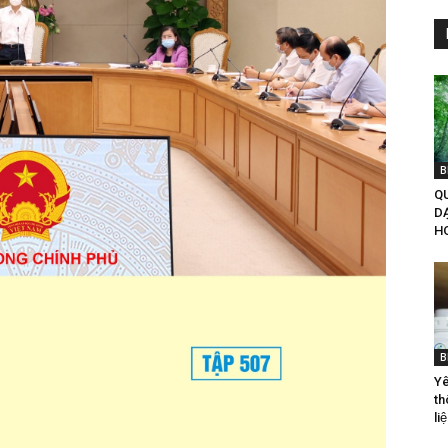
B
QU
D
H
B
Yê
th
liê