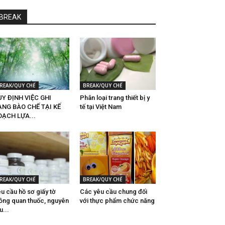
BREAK
REAK/QUY CHẾ
BREAK/QUY CHẾ
Y ĐỊNH VIỆC GHI
Phân loại trang thiết bị y
ẠNG BÀO CHẾ TẠI KẾ
tế tại Việt Nam
OẠCH LỰA...
REAK/QUY CHẾ
BREAK/QUY CHẾ
u cầu hồ sơ giấy tờ
Các yêu cầu chung đối
ông quan thuốc, nguyên
với thực phẩm chức năng
̣u...