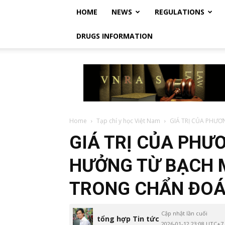
HOME
NEWS
REGULATIONS
DRUGS INFORMATION
Vietnam
Regulatory
Affairs
Society
–
Luật
Home
Tạp chí y học Việt Nam
GIÁ TRỊ CỦA PHƯ
Dược
GIÁ TRỊ CỦA PHƯ
Việt
Nam
HƯỞNG TỪ BẠCH 
TRONG CHẨN ĐOÁ
Cập nhật lần cuối
tổng hợp Tin tức
2026-01-12 23:08 UTC+7