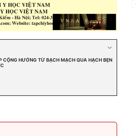
ỤP CỘNG HƯỞNG TỪ BẠCH MẠCH QUA HẠCH BẸN
ỰC