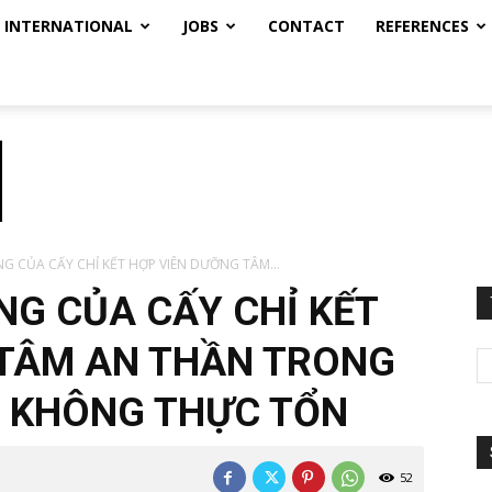
INTERNATIONAL
JOBS
CONTACT
REFERENCES
G CỦA CẤY CHỈ KẾT HỢP VIÊN DƯỠNG TÂM...
NG CỦA CẤY CHỈ KẾT
 TÂM AN THẦN TRONG
Ủ KHÔNG THỰC TỔN
52