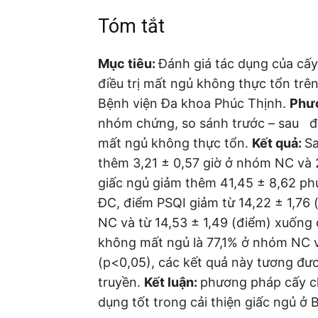
Tóm tắt
Mục tiêu:
Đánh giá tác dụng của cấy
điều trị mất ngủ không thực tổn trê
Bệnh viện Đa khoa Phúc Thịnh.
Phư
nhóm chứng, so sánh trước – sau đi
mất ngủ không thực tổn.
Kết quả:
Sa
thêm 3,21 ± 0,57 giờ ở nhóm NC và 2
giấc ngủ giảm thêm 41,45 ± 8,62 ph
ĐC, điểm PSQI giảm từ 14,22 ± 1,76 
NC và từ 14,53 ± 1,49 (điểm) xuống 
không mất ngủ là 77,1% ở nhóm NC v
(p<0,05), các kết quả này tương đư
truyền.
Kết luận:
phương pháp cấy ch
dụng tốt trong cải thiện giấc ngủ ở