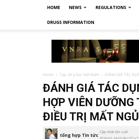
HOME
NEWS
REGULATIONS
DRUGS INFORMATION
Vietnam
Regulatory
Affairs
Society
–
Luật
Home
Tạp chí y học Việt Nam
ĐÁNH GIÁ TÁC DỤN
Dược
ĐÁNH GIÁ TÁC DỤ
Việt
Nam
HỢP VIÊN DƯỠNG
ĐIỀU TRỊ MẤT NG
Cập nhật lần cuối
tổng hợp Tin tức
2026-01-14 05:59 UTC+7