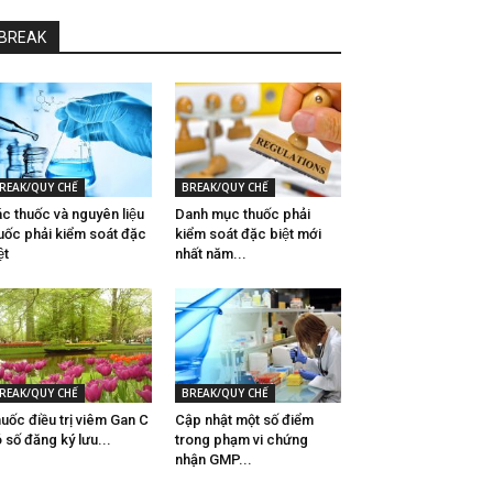
BREAK
REAK/QUY CHẾ
BREAK/QUY CHẾ
́c thuốc và nguyên liệu
Danh mục thuốc phải
uốc phải kiểm soát đặc
kiểm soát đặc biệt mới
̣t
nhất năm...
REAK/QUY CHẾ
BREAK/QUY CHẾ
uốc điều trị viêm Gan C
Cập nhật một số điểm
́ số đăng ký lưu...
trong phạm vi chứng
nhận GMP...