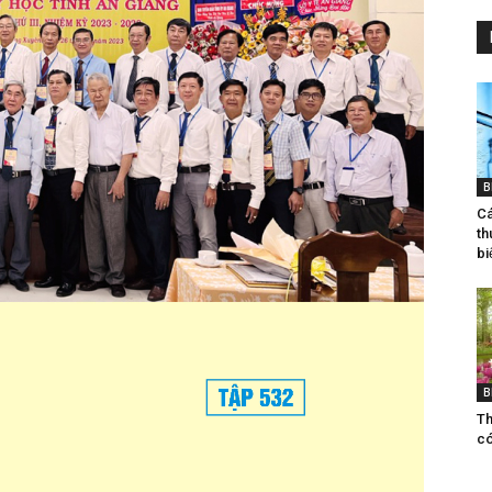
B
Ca
th
biê
B
Th
co