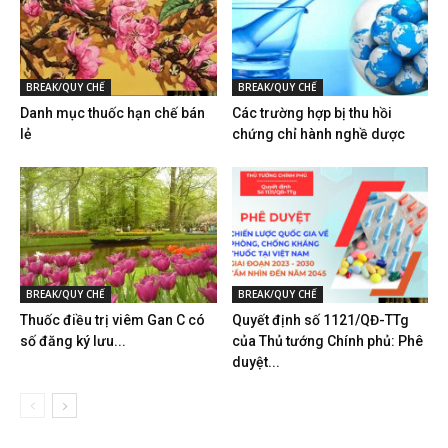
BREAK/QUY CHẾ
BREAK/QUY CHẾ
Danh mục thuốc hạn chế bán
Các trường hợp bị thu hồi
lẻ
chứng chỉ hành nghề dược
BREAK/QUY CHẾ
BREAK/QUY CHẾ
Thuốc điều trị viêm Gan C có
Quyết định số 1121/QĐ-TTg
số đăng ký lưu...
của Thủ tướng Chính phủ: Phê
duyệt...