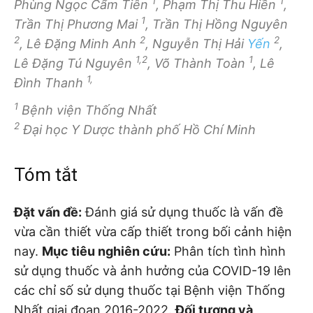
1
1
Phùng Ngọc Cẩm Tiên
, Phạm Thị Thu Hiền
,
1
Trần Thị Phương Mai
, Trần Thị Hồng Nguyên
2
2
2
, Lê Đặng Minh Anh
, Nguyễn Thị Hải
Yến
,
1,2
1
Lê Đặng Tú Nguyên
, Võ Thành Toàn
, Lê
1,
Đình Thanh
1
Bệnh viện Thống Nhất
2
Đại học Y Dược thành phố Hồ Chí Minh
Tóm tắt
Đặt vấn đề:
Đánh giá sử dụng thuốc là vấn đề
vừa cần thiết vừa cấp thiết trong bối cảnh hiện
nay.
Mục tiêu nghiên cứu:
Phân tích tình hình
sử dụng thuốc và ảnh hưởng của COVID-19 lên
các chỉ số sử dụng thuốc tại Bệnh viện Thống
Nhất giai đoạn 2016-2022.
Đối tượng và