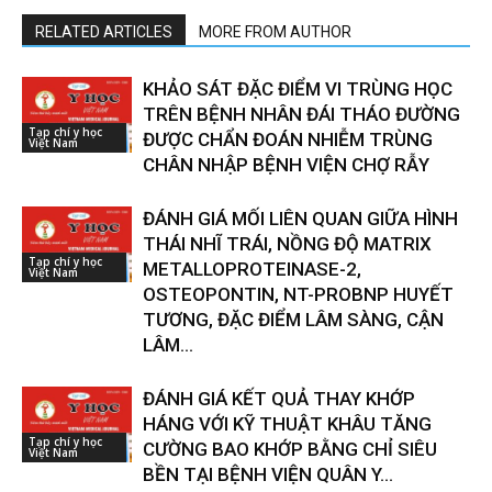
RELATED ARTICLES
MORE FROM AUTHOR
KHẢO SÁT ĐẶC ĐIỂM VI TRÙNG HỌC
TRÊN BỆNH NHÂN ĐÁI THÁO ĐƯỜNG
Tạp chí y học
ĐƯỢC CHẨN ĐOÁN NHIỄM TRÙNG
Việt Nam
CHÂN NHẬP BỆNH VIỆN CHỢ RẪY
ĐÁNH GIÁ MỐI LIÊN QUAN GIỮA HÌNH
THÁI NHĨ TRÁI, NỒNG ĐỘ MATRIX
Tạp chí y học
METALLOPROTEINASE-2,
Việt Nam
OSTEOPONTIN, NT-PROBNP HUYẾT
TƯƠNG, ĐẶC ĐIỂM LÂM SÀNG, CẬN
LÂM...
ĐÁNH GIÁ KẾT QUẢ THAY KHỚP
HÁNG VỚI KỸ THUẬT KHÂU TĂNG
Tạp chí y học
CƯỜNG BAO KHỚP BẰNG CHỈ SIÊU
Việt Nam
BỀN TẠI BỆNH VIỆN QUÂN Y...