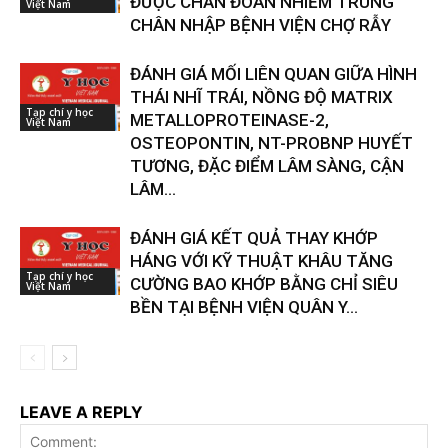
ĐƯỢC CHẨN ĐOÁN NHIỄM TRÙNG
Việt Nam
CHÂN NHẬP BỆNH VIỆN CHỢ RẪY
ĐÁNH GIÁ MỐI LIÊN QUAN GIỮA HÌNH
THÁI NHĨ TRÁI, NỒNG ĐỘ MATRIX
Tạp chí y học
METALLOPROTEINASE-2,
Việt Nam
OSTEOPONTIN, NT-PROBNP HUYẾT
TƯƠNG, ĐẶC ĐIỂM LÂM SÀNG, CẬN
LÂM...
ĐÁNH GIÁ KẾT QUẢ THAY KHỚP
HÁNG VỚI KỸ THUẬT KHÂU TĂNG
Tạp chí y học
CƯỜNG BAO KHỚP BẰNG CHỈ SIÊU
Việt Nam
BỀN TẠI BỆNH VIỆN QUÂN Y...
LEAVE A REPLY