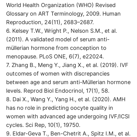
World Health Organization (WHO) Revised
Glossary on ART Terminology, 2009. Human
Reproduction, 24(11), 2683–2687.
6. Kelsey T.W., Wright P., Nelson S.M., et al.
(2011). A validated model of serum anti-
müllerian hormone from conception to
menopause. PLoS ONE, 6(7), e22024.
7. Zhang B., Meng Y., Jiang X., et al. (2019). IVF
outcomes of women with discrepancies
between age and serum anti-Müllerian hormone
levels. Reprod Biol Endocrinol, 17(1), 58.
8. Dai X., Wang Y., Yang H., et al. (2020). AMH
has no role in predicting oocyte quality in
women with advanced age undergoing IVF/ICSI
cycles. Sci Rep, 10(1), 19750.
9. Eldar-Geva T., Ben-Chetrit A., Spitz I.M., et al.