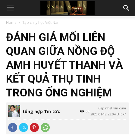
Home
Tạp chí y học Việt Nam
ĐÁNH GIÁ MỐI LIÊN
QUAN GIỮA NỒNG ĐỘ
AMH HUYẾT THANH VÀ
KẾT QUẢ THỤ TINH
TRONG ỐNG NGHIỆM
Cập nhật lần cuối
tổng hợp Tin tức
56
2026-01-12 23:04 UTC+7