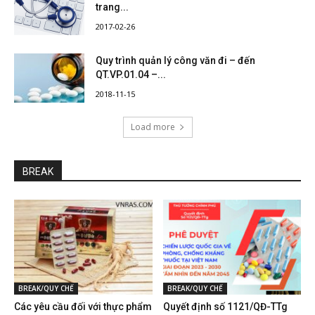
trang...
2017-02-26
Quy trình quản lý công văn đi – đến
QT.VP.01.04 –...
2018-11-15
Load more
BREAK
BREAK/QUY CHẾ
BREAK/QUY CHẾ
Các yêu cầu đối với thực phẩm
Quyết định số 1121/QĐ-TTg