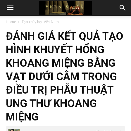
Home
Tạp chí y học Việt Nam
ĐÁNH GIÁ KẾT QUẢ TẠO
HÌNH KHUYẾT HỔNG
KHOANG MIỆNG BẰNG
VẠT DƯỚI CẰM TRONG
ĐIỀU TRỊ PHẪU THUẬT
UNG THƯ KHOANG
MIỆNG