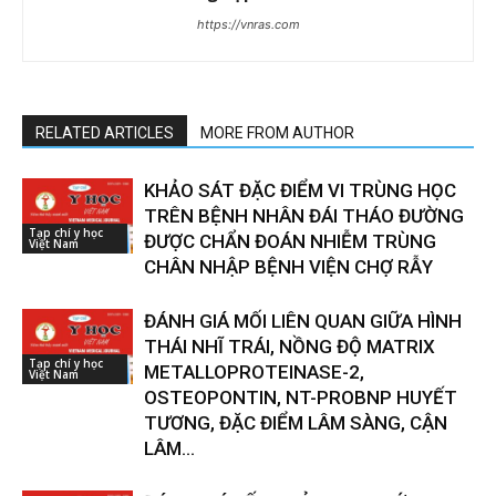
https://vnras.com
RELATED ARTICLES
MORE FROM AUTHOR
KHẢO SÁT ĐẶC ĐIỂM VI TRÙNG HỌC
TRÊN BỆNH NHÂN ĐÁI THÁO ĐƯỜNG
Tạp chí y học
ĐƯỢC CHẨN ĐOÁN NHIỄM TRÙNG
Việt Nam
CHÂN NHẬP BỆNH VIỆN CHỢ RẪY
ĐÁNH GIÁ MỐI LIÊN QUAN GIỮA HÌNH
THÁI NHĨ TRÁI, NỒNG ĐỘ MATRIX
Tạp chí y học
METALLOPROTEINASE-2,
Việt Nam
OSTEOPONTIN, NT-PROBNP HUYẾT
TƯƠNG, ĐẶC ĐIỂM LÂM SÀNG, CẬN
LÂM...