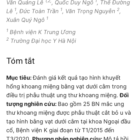
1,2,
1
Văn Quảng Lê
, Quốc Duy Ngô
, Thế Đường
1
1
2
Lê
, Đức Toàn Trần
, Văn Trọng Nguyễn
,
1
Xuân Quý Ngô
1
Bệnh viện K Trung Ương
2
Trường Đại học Y Hà Nội
Tóm tắt
Mục tiêu:
Đánh giá kết quả tạo hình khuyết
hổng khoang miệng bằng vạt dưới cằm trong
điều trị phẫu thuật ung thư khoang miệng.
Đối
tượng nghiên cứu:
Bao gồm 25 BN mắc ung
thư khoang miệng được phẫu thuật cắt bỏ u và
tạo hình bằng vạt dưới cằm tại khoa Ngoại đầu
cổ, Bệnh viện K giai đoạn từ T1/2015 đến
T3/2020.
Phương pháp nghiên cứu:
Mô tả hồi