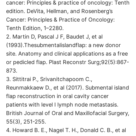
cancer: Principles & practice of oncology: Tenth
edition. DeVita, Hellman, and Rosenberg’s
Cancer: Principles & Practice of Oncology:
Tenth Edition, 1–2280.
2. Martin D, Pascal J F, Baudet J, et al
(1993).Thesubmentalislandflap: a new donor
site. Anatomy and clinical applications as a free
or pedicled flap. Plast Reconstr Surg;92(5):867-
873.
3. Sittitrai P., Srivanitchapoom C.,
Reunmakkaew D., et al (2017). Submental island
flap reconstruction in oral cavity cancer
patients with level I lymph node metastasis.
British Journal of Oral and Maxillofacial Surgery,
55(3), 251-255.
4. Howard B. E., Nagel T. H., Donald C. B., et al