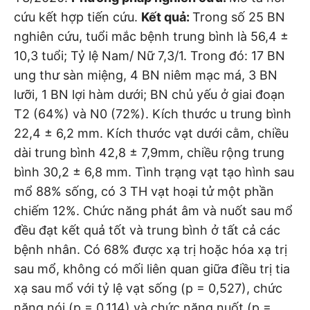
cứu kết hợp tiến cứu.
Kết quả:
Trong số 25 BN
nghiên cứu, tuổi mắc bệnh trung bình là 56,4 ±
10,3 tuổi; Tỷ lệ Nam/ Nữ 7,3/1. Trong đó: 17 BN
ung thư sàn miệng, 4 BN niêm mạc má, 3 BN
lưỡi, 1 BN lợi hàm dưới; BN chủ yếu ở giai đoạn
T2 (64%) và N0 (72%). Kích thước u trung bình
22,4 ± 6,2 mm. Kích thước vạt dưới cằm, chiều
dài trung bình 42,8 ± 7,9mm, chiều rộng trung
bình 30,2 ± 6,8 mm. Tình trạng vạt tạo hình sau
mổ 88% sống, có 3 TH vạt hoại tử một phần
chiếm 12%. Chức năng phát âm và nuốt sau mổ
đều đạt kết quả tốt và trung bình ở tất cả các
bệnh nhân. Có 68% được xạ trị hoặc hóa xạ trị
sau mổ, không có mối liên quan giữa điều trị tia
xạ sau mổ với tỷ lệ vạt sống (p = 0,527), chức
năng nói (p = 0,114) và chức năng nuốt (p =