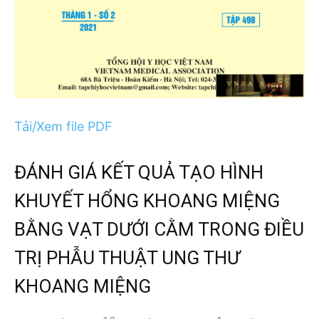
Tải/Xem file PDF
ĐÁNH GIÁ KẾT QUẢ TẠO HÌNH
KHUYẾT HỔNG KHOANG MIỆNG
BẰNG VẠT DƯỚI CẰM TRONG ĐIỀU
TRỊ PHẪU THUẬT UNG THƯ
KHOANG MIỆNG