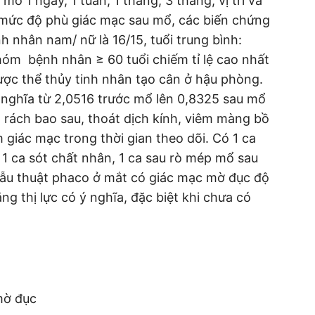
mổ 1 ngày, 1 tuần, 1 tháng, 3 tháng, vị trí và
mức độ phù giác mạc sau mổ, các biến chứng
h nhân nam/ nữ là 16/15, tuổi trung bình:
hóm bệnh nhân ≥ 60 tuổi chiếm tỉ lệ cao nhất
ược thể thủy tinh nhân tạo cân ở hậu phòng.
 nghĩa từ 2,0516 trước mổ lên 0,8325 sau mổ
 rách bao sau, thoát dịch kính, viêm màng bồ
 giác mạc trong thời gian theo dõi. Có 1 ca
1 ca sót chất nhân, 1 ca sau rò mép mổ sau
ẫu thuật phaco ở mắt có giác mạc mờ đục độ
tăng thị lực có ý nghĩa, đặc biệt khi chưa có
mờ đục