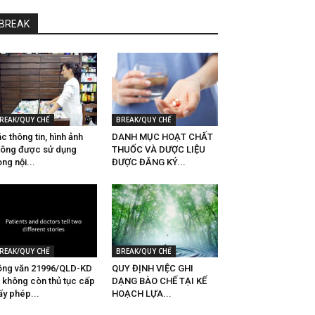
BREAK
REAK/QUY CHẾ
BREAK/QUY CHẾ
c thông tin, hình ảnh
DANH MỤC HOẠT CHẤT
ông được sử dụng
THUỐC VÀ DƯỢC LIỆU
ong nội...
ĐƯỢC ĐĂNG KÝ...
REAK/QUY CHẾ
BREAK/QUY CHẾ
ng văn 21996/QLD-KD
QUY ĐỊNH VIỆC GHI
 không còn thủ tục cấp
DẠNG BÀO CHẾ TẠI KẾ
ấy phép...
HOẠCH LỰA...