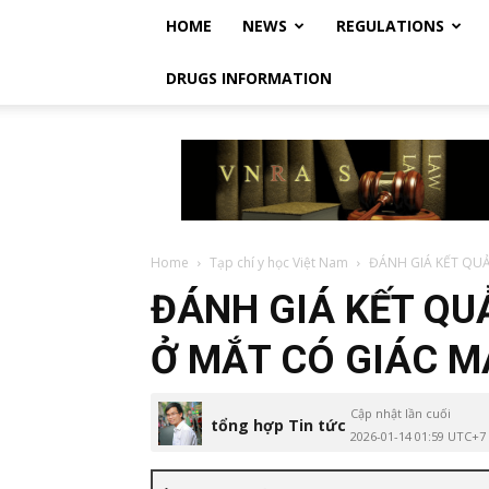
HOME
NEWS
REGULATIONS
DRUGS INFORMATION
Vietnam
Regulatory
Affairs
Society
–
Luật
Home
Tạp chí y học Việt Nam
ĐÁNH GIÁ KẾT QUẢ
Dược
ĐÁNH GIÁ KẾT QU
Việt
Nam
Ở MẮT CÓ GIÁC 
Cập nhật lần cuối
tổng hợp Tin tức
2026-01-14 01:59 UTC+7