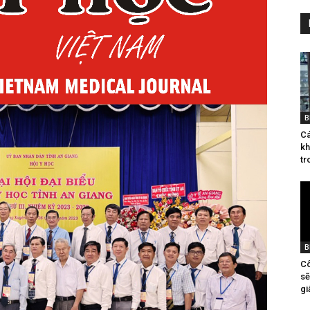
B
Cá
kh
tr
B
Cô
sẽ
gi