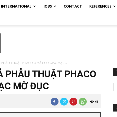
INTERNATIONAL
JOBS
CONTACT
REFERENCES
 PHẪU THUẬT PHACO Ở MẮT CÓ GIÁC MẠC...
Ả PHẪU THUẬT PHACO
MẠC MỜ ĐỤC
63