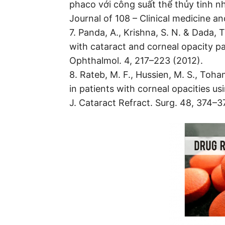
phaco với công suất thể thủy tinh n
Journal of 108 – Clinical medicine a
7. Panda, A., Krishna, S. N. & Dada,
with cataract and corneal opacity par
Ophthalmol. 4, 217–223 (2012).
8. Rateb, M. F., Hussien, M. S., Toh
in patients with corneal opacities usi
J. Cataract Refract. Surg. 48, 374–3