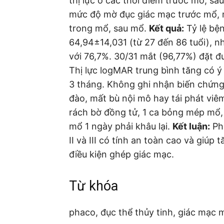
thị lực ở các thời điểm trước mổ, sau 
mức độ mờ đục giác mạc trước mổ, 
trong mổ, sau mổ.
Kết quả:
Tỷ lệ bện
64,94±14,031 (từ 27 đến 86 tuổi), n
với 76,7%. 30/31 mắt (96,77%) đặt đ
Thị lực logMAR trung bình tăng có ý
3 tháng. Không ghi nhận biến chứng
đào, mất bù nội mô hay tái phát viêm
rách bờ đồng tử, 1 ca bỏng mép mổ, 
mổ 1 ngày phải khâu lại.
Kết luận:
Ph
II và III có tính an toàn cao và giúp 
điều kiện ghép giác mạc.
Từ khóa
phaco, đục thể thủy tinh, giác mạc 