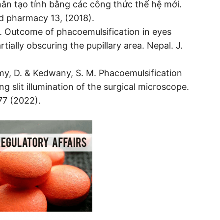
hân tạo tính bằng các công thức thế hệ mới.
nd pharmacy 13, (2018).
 T. Outcome of phacoemulsification in eyes
tially obscuring the pupillary area. Nepal. J.
amy, D. & Kedwany, S. M. Phacoemulsification
ng slit illumination of the surgical microscope.
77 (2022).